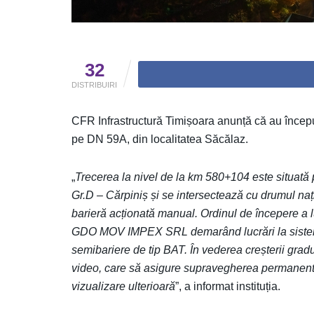
32
DISTRIBUIRI
CFR Infrastructură Timișoara anunță că au început
pe DN 59A, din localitatea Săcălaz.
„
Trecerea la nivel de la km 580+104 este situată p
Gr.D – Cărpiniș și se intersectează cu drumul naț
barieră acționată manual. Ordinul de începere a lu
GDO MOV IMPEX SRL demarând lucrări la sistemul 
semibariere de tip BAT. În vederea creșterii gradul
video, care să asigure supravegherea permanentă a
vizualizare ulterioară
”, a informat instituția.