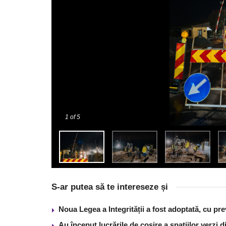
1
of 5
S-ar putea să te intereseze și
Noua Legea a Integrității a fost adoptată, cu pre
Au început lucrările de cosire a spațiilor verzi 