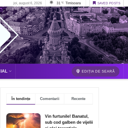
joi, august 6, 2026
31
Timisoara
°C
SAVED POSTS
IAL
EDIȚIA DE SEARĂ
În tendințe
Comentarii
Recente
Vin furtunile! Banatul,
sub cod galben de vijelii