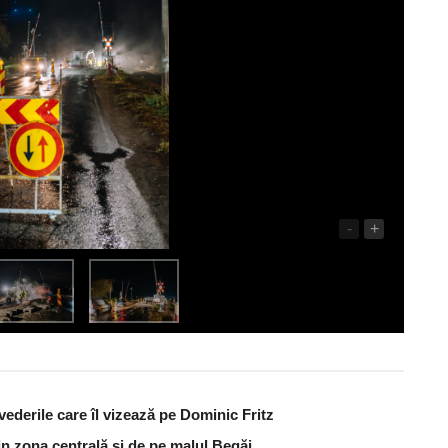
-
+
vederile care îl vizează pe Dominic Fritz
din zona centrală și de pe malul Begăi