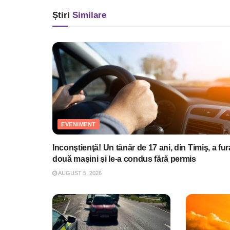
Știri
Similare
EVENIMENT
Inconştienţă! Un tânăr de 17 ani, din Timiş, a fur
două maşini şi le-a condus fără permis
AUGUST 5, 2026