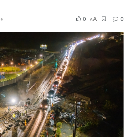
A
0
0
ie
A