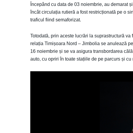
Începând cu data de 03 noiembrie, au demarat și l
încât circulația rutieră a fost restricționată pe 
traficul fiind semaforizat.
Totodată, prin aceste lucrări la suprastructură va fi
relația Timișoara Nord – Jimbolia se anulează pe
16 noiembrie și se va asigura transbordarea călăt
auto, cu opriri în toate stațiile de pe parcurs și cu