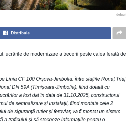
default
Distribuie
 lucrările de modernizare a trecerii peste calea ferată de
e Linia CF 100 Orșova-Jimbolia, între stațiile Ronaț Triaj
ional DN 59A (Timișoara-Jimbolia), fiind dotată cu
crărilor a fost dat în data de 31.10.2025, constructorul
de semnalizare și instalații, fiind montate cele 2
ui de siguranță rutier și feroviar, va fi montat un sistem
 traficului și să stocheze informațiile pentru o