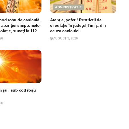
ADMINISTRAȚIE
 cod roşu de caniculă.
Atenţie, şoferi! Restricţii de
 apariției simptomelor
circulaţie în judeţul Timiş, din
olație, sunaţi la 112
cauza caniculei
26
AUGUST 3, 2026
mişul, sub cod roşu
26