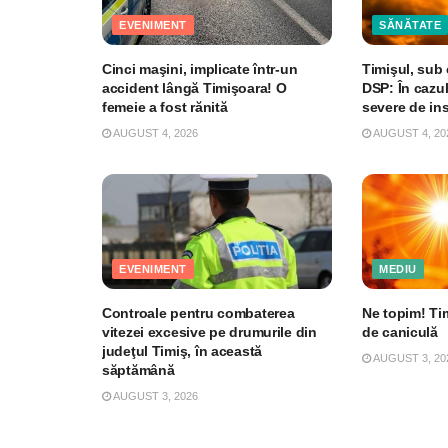
EVENIMENT
SĂNĂTATE
Cinci maşini, implicate într-un
Timişul, sub
accident lângă Timişoara! O
DSP: În cazul
femeie a fost rănită
severe de ins
AUGUST 4, 2026
AUGUST 4, 20
EVENIMENT
MEDIU
Controale pentru combaterea
Ne topim! Ti
vitezei excesive pe drumurile din
de caniculă
judeţul Timiş, în această
AUGUST 3, 20
săptămână
AUGUST 3, 2026