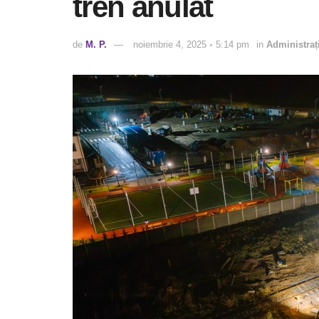
tren anulat
de
M. P.
noiembrie 4, 2025 ◦ 5:14 pm
in
Administraț