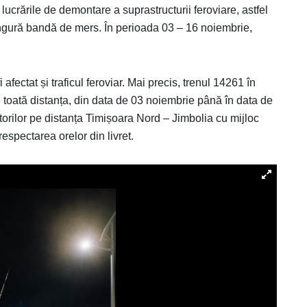
ucrările de demontare a suprastructurii feroviare, astfel
o singură bandă de mers. În perioada 03 – 16 noiembrie,
 afectat și traficul feroviar. Mai precis, trenul 14261 în
 toată distanța, din data de 03 noiembrie până în data de
orilor pe distanța Timișoara Nord – Jimbolia cu mijloc
 respectarea orelor din livret.