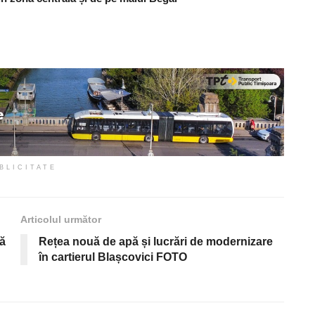
BLICITATE
Articolul următor
tă
Rețea nouă de apă și lucrări de modernizare
în cartierul Blașcovici FOTO