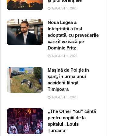
şi ploi torenţiale
AUGUST 5, 2026
Noua Legea a
Integrității a fost
adoptată, cu prevederile
care îl vizează pe
Dominic Fritz
AUGUST 5, 2026
Maşină de Poliţie în
şanţ, în urma unui
accident lângă
Timişoara
AUGUST 5, 2026
„The Other You” cântă
pentru copiii de la
spitalul „Louis
Țurcanu”