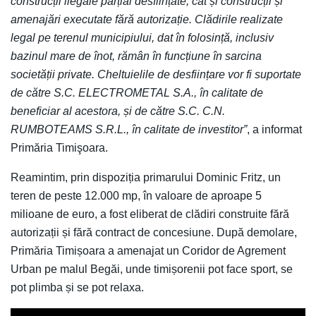
construcții ilegale parțial desființate, cât și construcții și
amenajări executate fără autorizație. Clădirile realizate
legal pe terenul municipiului, dat în folosință, inclusiv
bazinul mare de înot, rămân în funcțiune în sarcina
societății private. Cheltuielile de desființare vor fi suportate
de către S.C. ELECTROMETAL S.A., în calitate de
beneficiar al acestora, și de către S.C. C.N.
RUMBOTEAMS S.R.L., în calitate de investitor”
, a informat
Primăria Timişoara.
Reamintim, prin dispoziția primarului Dominic Fritz, un
teren de peste 12.000 mp, în valoare de aproape 5
milioane de euro, a fost eliberat de clădiri construite fără
autorizații și fără contract de concesiune. După demolare,
Primăria Timișoara a amenajat un Coridor de Agrement
Urban pe malul Begăi, unde timișorenii pot face sport, se
pot plimba și se pot relaxa.