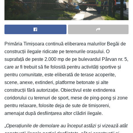
Primăria Timișoara continuă eliberarea malurilor Begăi de
construcții ilegale ridicate pe terenurile orașului. O
suprafață de peste 2.000 mp de pe bulevardul Pârvan nr. 5,
care ar fi trebuit să fie folosită pentru activități sportive și
pentru comunitate, este eliberată de terase acoperite,
scene, anexe, extinderi, platforme betonate și alte
construcții fără autorizație. Obiectivul este extinderea
coridorului cu terenuri de sport, mese de ping-pong și zone
pentru relaxare, folosite deja de sute de timișoreni,
amenajat după desființarea altor clădiri ilegale.
„
Operațiunile de demolare au început astăzi și vizează atât