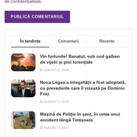
de confidențialitate
.
În tendințe
Comentarii
Recente
Vin furtunile! Banatul, sub cod galben
de vijelii şi ploi torenţiale
AUGUST 5, 2026
Noua Legea a Integrității a fost adoptată,
cu prevederile care îl vizează pe Dominic
Fritz
AUGUST 5, 2026
Maşină de Poliţie în şanţ, în urma unui
accident lângă Timişoara
AUGUST 5, 2026