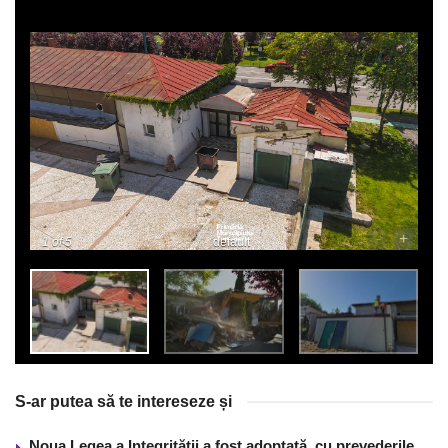
-
+
1
of 5
default
S-ar putea să te intereseze și
Noua Legea a Integrității a fost adoptată, cu prevederile