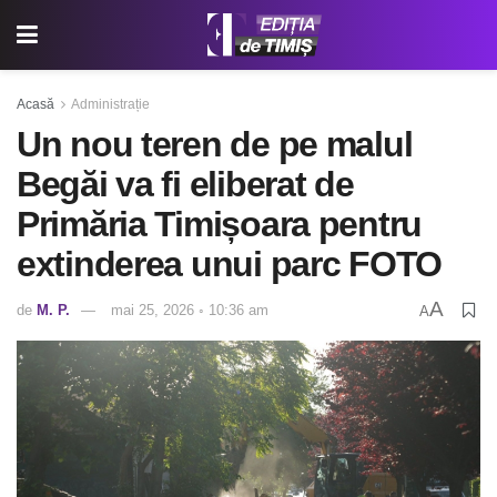
Acasă
Administrație
Un nou teren de pe malul
Begăi va fi eliberat de
Primăria Timișoara pentru
extinderea unui parc FOTO
A
de
M. P.
mai 25, 2026 ◦ 10:36 am
A