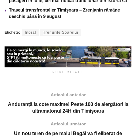
pasageri în iulie, cel mai ridicat trafic lunar din istoria sa
Traseul transfrontalier Timișoara – Zrenjanin rămâne
deschis până în 9 august
Etichete:
litoral
Trenurile Soarelui
PUBLICITATE
Articolul anterior
Anduranță la cote maxime! Peste 100 de alergători la
ultramatonul 24H din Timișoara
Articolul următor
Un nou teren de pe malul Begăi va fi eliberat de