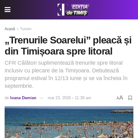
Acasă
Turism
„Trenurile Soarelui” pleacă și
din Timișoara spre litoral
CFR Călători suplimentează trenurile spre litoral
inclusiv cu plecare de la Timișoara. Debutează
programul estival în 12/13 iunie și se va încheia în
septembrie.
A
de
Ioana Damian
mai 23, 2026 ◦ 11:39 am
A