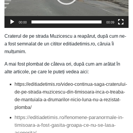
00:00
00:09
Craterul de pe strada Muzicescu a reapărut, după cum ne-
a fost semnalat de un cititor editiadetimis.ro, căruia îi
mulțumim.
A mai fost plombat de câteva ori, după cum am arătat în
alte articole, pe care le puteți vedea aici:
https://editiadetimis.ro/video-continua-saga-craterului-
de-pe-strada-muzicescu-din-timisoara-inca-o-treaba-
de-mantuiala-a-drumarilor-nicio-luna-nu-a-rezistat-
plomba/
https://editiadetimis.ro/fenomene-paranormale-in-
timisoara-a-fost-gasita-groapa-ce-nu-se-lasa-
acoperita/.