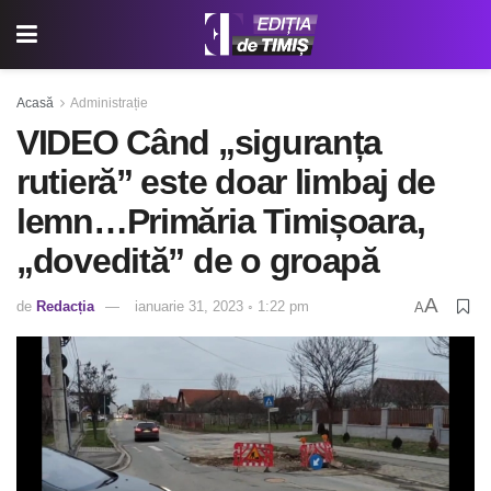
Acasă
Administrație
VIDEO Când „siguranța
rutieră” este doar limbaj de
lemn…Primăria Timișoara,
„dovedită” de o groapă
A
de
Redacția
ianuarie 31, 2023 ◦ 1:22 pm
A