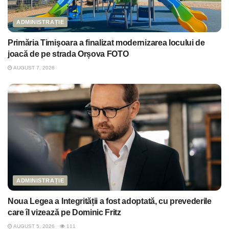
ADMINISTRAȚIE
Primăria Timişoara a finalizat modernizarea locului de
joacă de pe strada Orșova FOTO
AUGUST 7, 2026
ADMINISTRAȚIE
Noua Legea a Integrității a fost adoptată, cu prevederile
care îl vizează pe Dominic Fritz
AUGUST 5, 2026
111