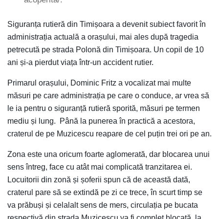
Siguranța rutieră din Timișoara a devenit subiect favorit în
administrația actuală a orașului, mai ales după tragedia
petrecută pe strada Polonă din Timișoara. Un copil de 10
ani și-a pierdut viața într-un accident rutier.
Primarul orașului, Dominic Fritz a vocalizat mai multe
măsuri pe care administrația pe care o conduce, ar vrea să
le ia pentru o siguranță rutieră sporită, măsuri pe termen
mediu și lung. Până la punerea în practică a acestora,
craterul de pe Muzicescu reapare de cel puțin trei ori pe an.
Zona este una oricum foarte aglomerată, dar blocarea unui
sens întreg, face cu atât mai complicată tranzitarea ei.
Locuitorii din zonă și șoferii spun că de această dată,
craterul pare să se extindă pe zi ce trece, în scurt timp se
va prăbuși și celalalt sens de mers, circulația pe bucata
respectivă din strada Muzicescu va fi complet blocată, la