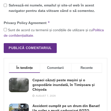
Salvează-mi numele, emailul și site-ul web în acest
navigator pentru data viitoare când o să comentez.
*
Privacy Policy Agreement
Sunt de acord cu termenii și condițiile de utilizare și cu
Politica
de confidențialitate
.
În tendințe
Comentarii
Recente
Copaci căzuți peste mașini și o
gospodărie inundată, în Timișoara și
Chișoda
AUGUST 7, 2026
Accident cumplit pe un drum din Banat!
Un şofer a murit carbonizat FOTO