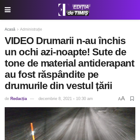
Acasă
Administrație
VIDEO Drumarii n-au închis
un ochi azi-noapte! Sute de
tone de material antiderapant
au fost răspândite pe
drumurile din vestul țării
A
de
Redacția
decembrie 8, 2021 ◦ 10:30 am
A