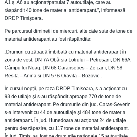
A1 și A6 au acționat/patrulat 7 autoutilaje, care au
răspândit 40 tone de material antiderapant.”, informează
DRDP Timișoara.
Pe parcursul dimineții de miercuri, alte câte sute de tone de
material antiderapant au fost răspândite:
„Drumuri cu zăpadă îmbibată cu material antiderapant în
zona de vest: DN 7A Obârșia Lotrului – Petroșani, DN 66A
Câmpu lui Neag, DN 68 Caransebeș – Zeicani, DN 58
Reșița – Anina și DN 57B Oravița – Bozovici.
În cursul nopții, pe raza DRDP Timișoara, s-a acționat cu
98 de utilaje și s-au răspândit aproape 770 de tone de
material antiderapant. Pe drumurile din jud. Caraș-Severin
s-a intervenit cu 44 de autoutilaje și 484 tone de material
antiderapant. În jud. Hunedoara au acționat 24 de utilaje
pentru deszăpezire, cu 117 tone de material antiderapant.
În jud. Timiș, au fost pe drumurile naționale 15 autoutilaje,