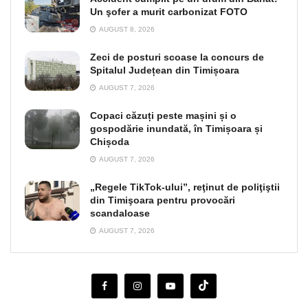
Un şofer a murit carbonizat FOTO
AUGUST 8, 2026
Zeci de posturi scoase la concurs de
Spitalul Județean din Timișoara
AUGUST 7, 2026
Copaci căzuți peste mașini și o
gospodărie inundată, în Timișoara și
Chișoda
AUGUST 7, 2026
„Regele TikTok-ului”, reţinut de poliţiştii
din Timişoara pentru provocări
scandaloase
AUGUST 7, 2026