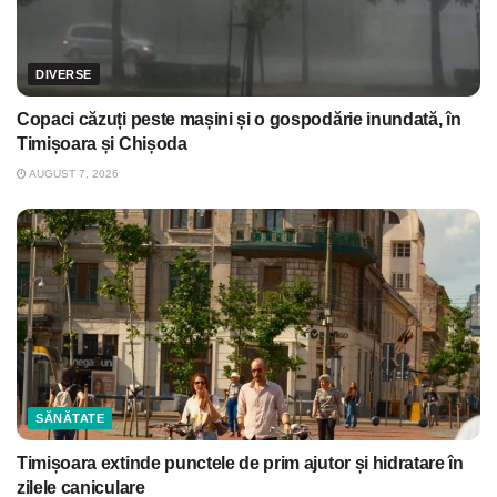
DIVERSE
Copaci căzuți peste mașini și o gospodărie inundată, în
Timișoara și Chișoda
AUGUST 7, 2026
SĂNĂTATE
Timișoara extinde punctele de prim ajutor și hidratare în
zilele caniculare