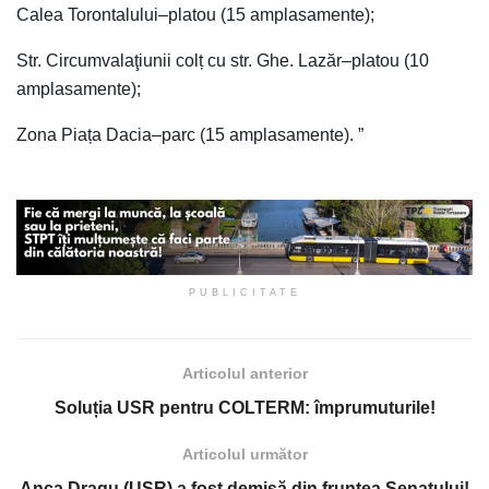
Calea Torontalului–platou (15 amplasamente);
Str. Circumvalaţiunii colț cu str. Ghe. Lazăr–platou (10
amplasamente);
Zona Piața Dacia–parc (15 amplasamente). ”
PUBLICITATE
Articolul anterior
Soluția USR pentru COLTERM: împrumuturile!
Articolul următor
Anca Dragu (USR) a fost demisă din fruntea Senatului!