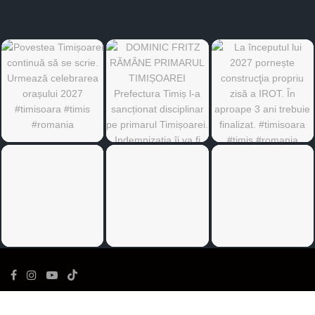
©
Ediția de Timiș
- Toate drepturile rezervate