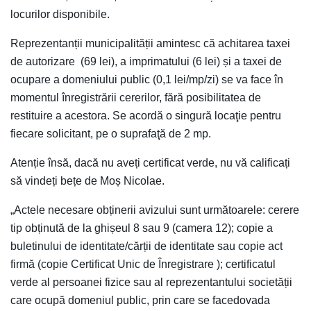
locurilor disponibile.
Reprezentanții municipalității amintesc că achitarea taxei
de autorizare (69 lei), a imprimatului (6 lei) și a taxei de
ocupare a domeniului public (0,1 lei/mp/zi) se va face în
momentul înregistrării cererilor, fără posibilitatea de
restituire a acestora. Se acordă o singură locaţie pentru
fiecare solicitant, pe o suprafaţă de 2 mp.
Atenție însă, dacă nu aveți certificat verde, nu vă calificați
să vindeți bețe de Moș Nicolae.
„Actele necesare obținerii avizului sunt următoarele: cerere
tip obținută de la ghișeul 8 sau 9 (camera 12); copie a
buletinului de identitate/cărții de identitate sau copie act
firmă (copie Certificat Unic de Înregistrare ); certificatul
verde al persoanei fizice sau al reprezentantului societății
care ocupă domeniul public, prin care se facedovada