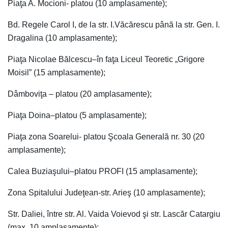
Piaţa A. Mocioni- platou (10 amplasamente);
Bd. Regele Carol I, de la str. I.Văcărescu până la str. Gen. I.
Dragalina (10 amplasamente);
Piaţa Nicolae Bălcescu–în faţa Liceul Teoretic „Grigore
Moisil” (15 amplasamente);
Dâmboviţa – platou (20 amplasamente);
Piaţa Doina–platou (5 amplasamente);
Piaţa zona Soarelui- platou Şcoala Generală nr. 30 (20
amplasamente);
Calea Buziaşului–platou PROFI (15 amplasamente);
Zona Spitalului Judeţean-str. Arieş (10 amplasamente);
Str. Daliei, între str. Al. Vaida Voievod şi str. Lascăr Catargiu
(max. 10 amplasamente);