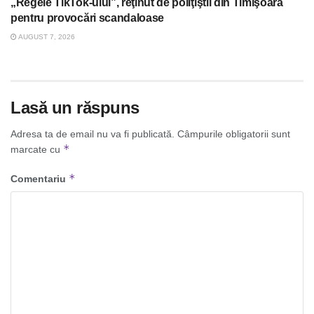
„Regele TikTok-ului”, reţinut de poliţiştii din Timişoara
pentru provocări scandaloase
AUGUST 7, 2026
Lasă un răspuns
Adresa ta de email nu va fi publicată.
Câmpurile obligatorii sunt
*
marcate cu
*
Comentariu