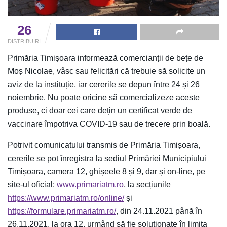
26
DISTRIBUIRI
Primăria Timișoara informează comercianții de bețe de
Moș Nicolae, vâsc sau felicitări că trebuie să solicite un
aviz de la instituție, iar cererile se depun între 24 și 26
noiembrie. Nu poate oricine să comercializeze aceste
produse, ci doar cei care dețin un certificat verde de
vaccinare împotriva COVID-19 sau de trecere prin boală.
Potrivit comunicatului transmis de Primăria Timișoara,
cererile se pot înregistra la sediul Primăriei Municipiului
Timișoara, camera 12, ghișeele 8 și 9, dar și on-line, pe
site-ul oficial:
www.primariatm.ro
, la secțiunile
https://www.primariatm.ro/online/
și
https://formulare.primariatm.ro/
, din 24.11.2021 până în
26.11.2021, la ora 12, urmând să fie soluționate în limita