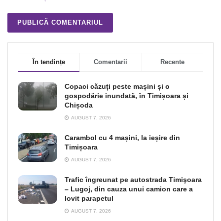
În tendințe
Comentarii
Recente
Copaci căzuți peste mașini și o
gospodărie inundată, în Timișoara și
Chișoda
AUGUST 7, 2026
Carambol cu 4 mașini, la ieșire din
Timișoara
AUGUST 7, 2026
Trafic îngreunat pe autostrada Timişoara
– Lugoj, din cauza unui camion care a
lovit parapetul
AUGUST 7, 2026