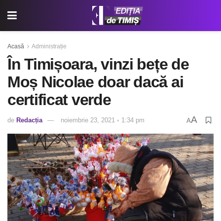
Acasă
Administrație
În Timișoara, vinzi bețe de
Moș Nicolae doar dacă ai
certificat verde
A
de
Redacția
noiembrie 23, 2021 ◦ 1:34 pm
A