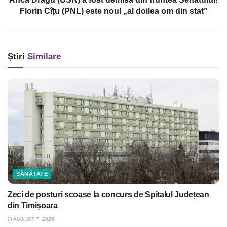
Florin Cîțu (PNL) este noul „al doilea om din stat”
Știri
Similare
SĂNĂTATE
Zeci de posturi scoase la concurs de Spitalul Județean
din Timișoara
AUGUST 7, 2026