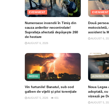
EVENIMENT
EVENIMENT
Numeroase incendii în Timiş din
Două persoan
cauza arderilor necontrolate!
motocicletă, 
Suprafaţa afectată depăşeşte 260
accident la 
de hectare
AUGUST 6, 20
AUGUST 6, 2026
MEDIU
ADMINISTR
Vin furtunile! Banatul, sub cod
Noua Legea a 
galben de vijelii şi ploi torenţiale
adoptată, cu 
vizează pe Do
AUGUST 5, 2026
431
AUGUST 5, 20