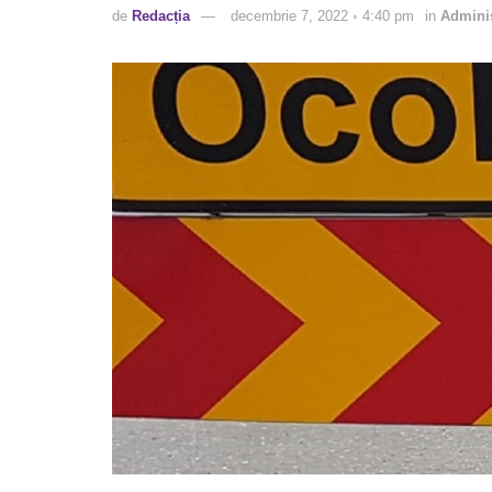
de
Redacția
decembrie 7, 2022 ◦ 4:40 pm
in
Adminis