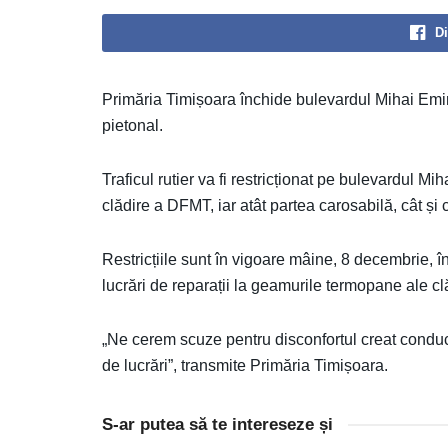
Di
Primăria Timișoara închide bulevardul Mihai Emine
pietonal.
Traficul rutier va fi restricționat pe bulevardul 
clădire a DFMT, iar atât partea carosabilă, cât și c
Restricțiile sunt în vigoare mâine, 8 decembrie, î
lucrări de reparații la geamurile termopane ale clă
„Ne cerem scuze pentru disconfortul creat conduc
de lucrări”, transmite Primăria Timișoara.
S-ar putea să te intereseze și