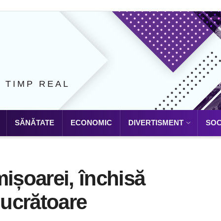
N TIMP REAL
SĂNĂTATE
ECONOMIC
DIVERTISMENT
SOC
mișoarei, închisă
 lucrătoare