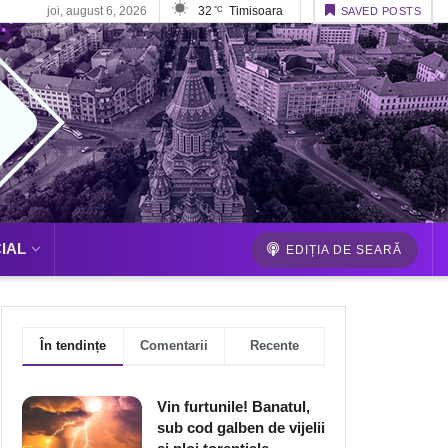
joi, august 6, 2026
32
Timisoara
°C
SAVED POSTS
IAL
EDIȚIA DE SEARĂ
În tendințe
Comentarii
Recente
Vin furtunile! Banatul,
sub cod galben de vijelii