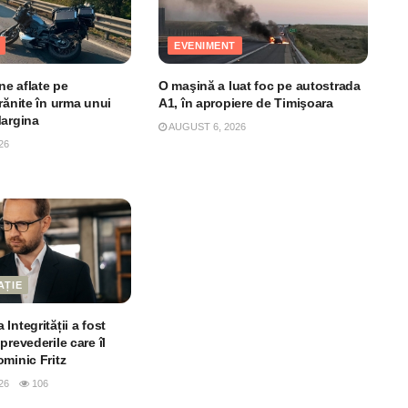
EVENIMENT
e aflate pe
O maşină a luat foc pe autostrada
rănite în urma unui
A1, în apropiere de Timişoara
Margina
AUGUST 6, 2026
26
AȚIE
Integrității a fost
prevederile care îl
minic Fritz
26
106