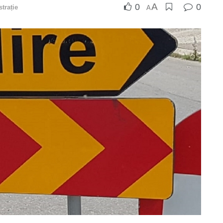
A
0
0
trație
A