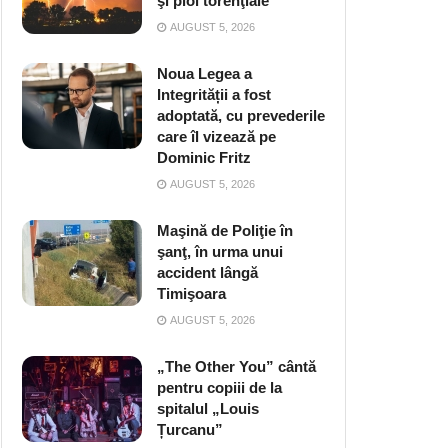
şi ploi torenţiale
AUGUST 5, 2026
Noua Legea a
Integrității a fost
adoptată, cu prevederile
care îl vizează pe
Dominic Fritz
AUGUST 5, 2026
Maşină de Poliţie în
şanţ, în urma unui
accident lângă
Timişoara
AUGUST 5, 2026
„The Other You” cântă
pentru copiii de la
spitalul „Louis
Țurcanu”