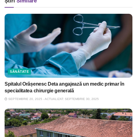
Știri
Similare
SĂNĂTATE
Spitalul Orășenesc Deta angajează un medic primar în
specialitatea chirurgie generală
SEPTEMBRIE 20, 2025 - ACTUALIZAT: SEPTEMBRIE 30, 2025