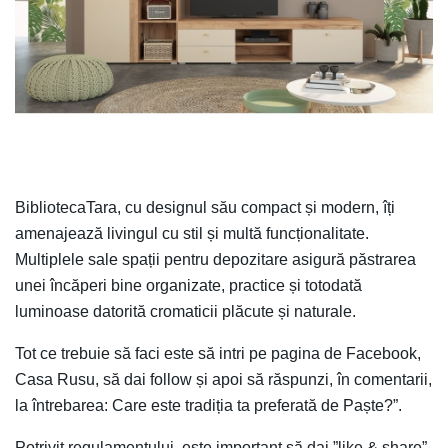
BibliotecaTara, cu designul său compact și modern, îți
amenajează livingul cu stil și multă funcționalitate.
Multiplele sale spații pentru depozitare asigură păstrarea
unei încăperi bine organizate, practice și totodată
luminoase datorită cromaticii plăcute și naturale.
Tot ce trebuie să faci este să intri pe pagina de Facebook,
Casa Rusu, să dai follow și apoi să răspunzi, în comentarii,
la întrebarea: Care este tradiția ta preferată de Paște?”.
Potrivit regulamentului, este important să dai ”like & share”