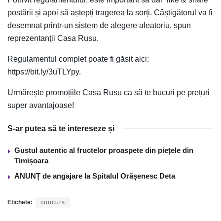
postării și apoi să aștepți tragerea la sorți. Câștigătorul va fi
desemnat printr-un sistem de alegere aleatoriu, spun
reprezentanții Casa Rusu.
Regulamentul complet poate fi găsit aici:
https://bit.ly/3uTLYpy.
Urmărește promoțiile Casa Rusu ca să te bucuri pe prețuri
super avantajoase!
S-ar putea să te intereseze și
Gustul autentic al fructelor proaspete din piețele din
Timișoara
ANUNȚ de angajare la Spitalul Orășenesc Deta
Etichete:
concurs