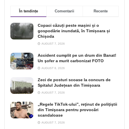
În tendințe
Comentarii
Recente
Copaci căzuți peste mașini și o
gospodărie inundată, în Timișoara și
Chișoda
AUGUST 7, 2026
Accident cumplit pe un drum din Banat!
Un şofer a murit carbonizat FOTO
AUGUST 8, 2026
Zeci de posturi scoase la concurs de
Spitalul Județean din Timișoara
AUGUST 7, 2026
„Regele TikTok-ului”, reţinut de poliţiştii
din Timişoara pentru provocări
scandaloase
AUGUST 7, 2026