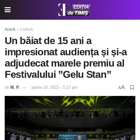
Acasă
Cultură
Un băiat de 15 ani a
impresionat audiența și și-a
adjudecat marele premiu al
Festivalului ”Gelu Stan”
A
de
M. P.
aprilie 18, 2022 ◦ 5:17 pm
A