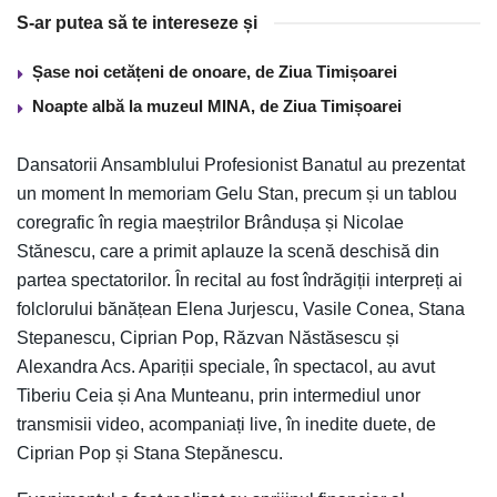
S-ar putea să te intereseze și
Șase noi cetățeni de onoare, de Ziua Timișoarei
Noapte albă la muzeul MINA, de Ziua Timișoarei
Dansatorii Ansamblului Profesionist Banatul au prezentat
un moment In memoriam Gelu Stan, precum și un tablou
coregrafic în regia maeștrilor Brândușa și Nicolae
Stănescu, care a primit aplauze la scenă deschisă din
partea spectatorilor. În recital au fost îndrăgiții interpreți ai
folclorului bănățean Elena Jurjescu, Vasile Conea, Stana
Stepanescu, Ciprian Pop, Răzvan Năstăsescu și
Alexandra Acs. Apariții speciale, în spectacol, au avut
Tiberiu Ceia și Ana Munteanu, prin intermediul unor
transmisii video, acompaniați live, în inedite duete, de
Ciprian Pop și Stana Stepănescu.