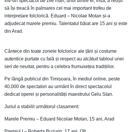
Într-un spectacol de zile mari, unul dintre ei, însă, a reușit
să își treacă în palmares cel mai important trofeu de
interpretare folclorică. Eduard – Nicolae Motan și-a
adjudecat marele premiu. Talentatul băiat are 15 ani și este
din Arad.
Cântece din toate zonele folclorice ale țării și costume
autentice purtate cu fală și respect au alcătuit tabloul unei
seri de neuitat, pentru a celebra frumusețea tradițiilor.
Pe lângă publicul din Timișoara, în mediul online, peste
40.000 de spectatori au urmărit în direct spectacolul
dedicat operei și personalității maestrului Gelu Stan.
Juriul a stabilit următorul clasament:
Marele Premiu – Eduard Nicolae Motan, 15 ani, Arad
Premiul I – Roberta Buzurin, 17 ani, Olt