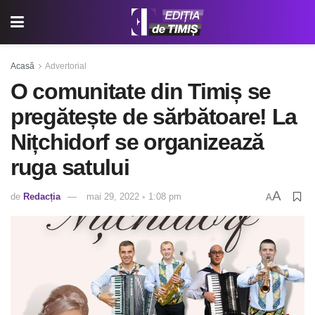
Acasă
Advertorial
O comunitate din Timiș se
pregătește de sărbătoare! La
Nițchidorf se organizează
ruga satului
A
de
Redacția
mai 29, 2022 ◦ 1:08 pm
A