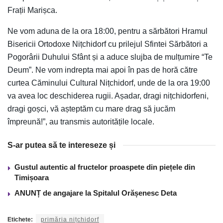
Frații Marișca.
Ne vom aduna de la ora 18:00, pentru a sărbători Hramul
Bisericii Ortodoxe Nițchidorf cu prilejul Sfintei Sărbători a
Pogorârii Duhului Sfânt și a aduce slujba de mulțumire “Te
Deum”. Ne vom indrepta mai apoi în pas de horă către
curtea Căminului Cultural Nițchidorf, unde de la ora 19:00
va avea loc deschiderea rugii. Așadar, dragi nițchidorfeni,
dragi goșci, vă așteptăm cu mare drag să jucăm
împreună!”, au transmis autoritățile locale.
S-ar putea să te intereseze și
Gustul autentic al fructelor proaspete din piețele din
Timișoara
ANUNȚ de angajare la Spitalul Orășenesc Deta
Etichete:
primăria nițchidorf