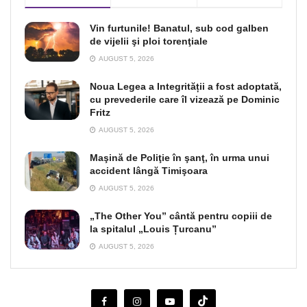
Vin furtunile! Banatul, sub cod galben
de vijelii şi ploi torenţiale
AUGUST 5, 2026
Noua Legea a Integrității a fost adoptată,
cu prevederile care îl vizează pe Dominic
Fritz
AUGUST 5, 2026
Maşină de Poliţie în şanţ, în urma unui
accident lângă Timişoara
AUGUST 5, 2026
„The Other You” cântă pentru copiii de
la spitalul „Louis Țurcanu”
AUGUST 5, 2026