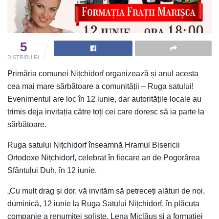
5
DISTRIBUIRI
Primăria comunei Nițchidorf organizează și anul acesta
cea mai mare sărbătoare a comunității – Ruga satului!
Evenimentul are loc în 12 iunie, dar autoritățile locale au
trimis deja invitația către toți cei care doresc să ia parte la
sărbătoare.
Ruga satului Nițchidorf înseamnă Hramul Bisericii
Ortodoxe Nițchidorf, celebrat în fiecare an de Pogorârea
Sfântului Duh, în 12 iunie.
„Cu mult drag și dor, vă invităm să petreceți alături de noi,
duminică, 12 iunie la Ruga Satului Nițchidorf, în plăcuta
companie a renumitei soliste, Lena Miclăuș și a formației