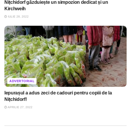
Nițchidorf găzduiește un simpozion dedicat și un
Kirchweih
IULIE 28, 2022
ADVERTORIAL
Iepurașul a adus zeci de cadouri pentru copiii de la
Nițchidorf!
APRILIE 27, 2022