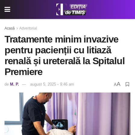
Acasă
Advertorial
Tratamente minim invazive
pentru pacienții cu litiază
renală și ureterală la Spitalul
Premiere
A
de
M. P.
august 5, 2025 ◦ 9:46 am
A