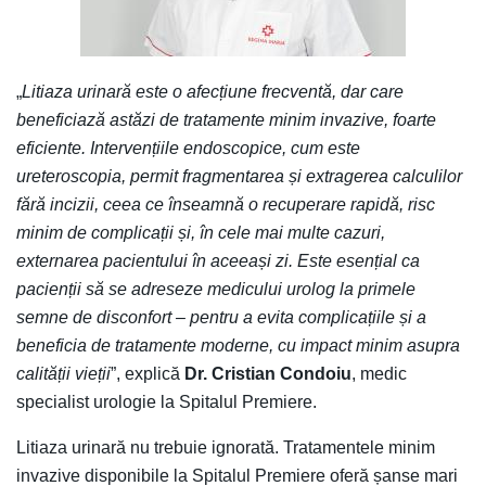
„
Litiaza urinară este o afecțiune frecventă, dar care
beneficiază astăzi de tratamente minim invazive, foarte
eficiente. Intervențiile endoscopice, cum este
ureteroscopia, permit fragmentarea și extragerea calculilor
fără incizii, ceea ce înseamnă o recuperare rapidă, risc
minim de complicații și, în cele mai multe cazuri,
externarea pacientului în aceeași zi. Este esențial ca
pacienții să se adreseze medicului urolog la primele
semne de disconfort – pentru a evita complicațiile și a
beneficia de tratamente moderne, cu impact minim asupra
calității vieții
”, explică
Dr. Cristian Condoiu
, medic
specialist urologie la Spitalul Premiere.
Litiaza urinară nu trebuie ignorată. Tratamentele minim
invazive disponibile la Spitalul Premiere oferă șanse mari