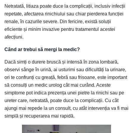
Netratată, litiaza poate duce la complicații, inclusiv infecții
repetate, afectarea rinichiului sau chiar pierderea funcției
renale, în cazurile severe. Din fericire, există soluții
eficiente și minim invazive pentru tratamentul acestei
afecțiuni.
Când ar trebui să mergi la medic?
Dacă simți o durere bruscă și intensă în zona lombară,
observi sânge în urină, ai usturimi sau dificultăți la urinare,
ori te confrunți cu greață, febră sau frisoane, este important
să consulți un medic urolog cât mai curând. Aceste
simptome pot indica prezența unei pietre la rinichi sau pe
ureter care, netratată, poate duce la complicații. Cu cât
ajungi mai repede la un consult, cu atât intervenția va fi mai
simplă și recuperarea mai rapidă.