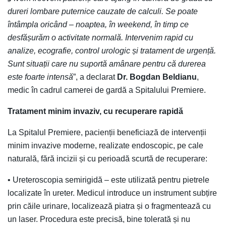
dureri lombare puternice cauzate de calculi. Se poate
întâmpla oricând – noaptea, în weekend, în timp ce
desfășurăm o activitate normală. Intervenim rapid cu
analize, ecografie, control urologic și tratament de urgență.
Sunt situații care nu suportă amânare pentru că durerea
este foarte intensă
”, a declarat
Dr. Bogdan Beldianu
,
medic în cadrul camerei de gardă a Spitalului Premiere.
Tratament minim invaziv, cu recuperare rapidă
La Spitalul Premiere, pacienții beneficiază de intervenții
minim invazive moderne, realizate endoscopic, pe cale
naturală, fără incizii și cu perioadă scurtă de recuperare:
• Ureteroscopia semirigidă – este utilizată pentru pietrele
localizate în ureter. Medicul introduce un instrument subțire
prin căile urinare, localizează piatra și o fragmentează cu
un laser. Procedura este precisă, bine tolerată și nu