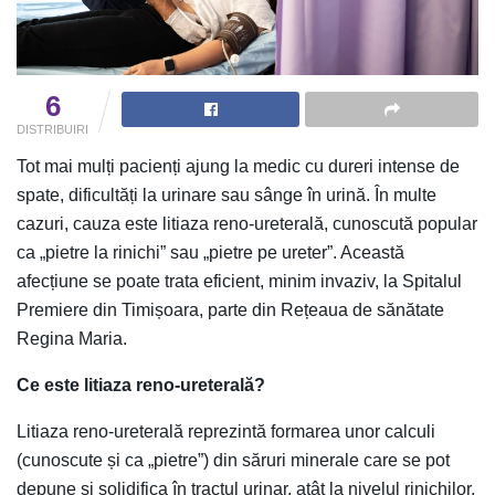
6
DISTRIBUIRI
Tot mai mulți pacienți ajung la medic cu dureri intense de
spate, dificultăți la urinare sau sânge în urină. În multe
cazuri, cauza este litiaza reno-ureterală, cunoscută popular
ca „pietre la rinichi” sau „pietre pe ureter”. Această
afecțiune se poate trata eficient, minim invaziv, la Spitalul
Premiere din Timișoara, parte din Rețeaua de sănătate
Regina Maria.
Ce este litiaza reno-ureterală?
Litiaza reno-ureterală reprezintă formarea unor calculi
(cunoscute și ca „pietre”) din săruri minerale care se pot
depune și solidifica în tractul urinar, atât la nivelul rinichilor,