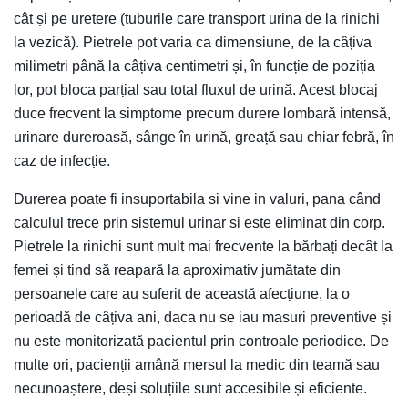
cât și pe uretere (tuburile care transport urina de la rinichi
la vezică). Pietrele pot varia ca dimensiune, de la câțiva
milimetri până la câțiva centimetri și, în funcție de poziția
lor, pot bloca parțial sau total fluxul de urină. Acest blocaj
duce frecvent la simptome precum durere lombară intensă,
urinare dureroasă, sânge în urină, greață sau chiar febră, în
caz de infecție.
Durerea poate fi insuportabila si vine in valuri, pana când
calculul trece prin sistemul urinar si este eliminat din corp.
Pietrele la rinichi sunt mult mai frecvente la bărbați decât la
femei și tind să reapară la aproximativ jumătate din
persoanele care au suferit de această afecțiune, la o
perioadă de câțiva ani, daca nu se iau masuri preventive și
nu este monitorizată pacientul prin controale periodice. De
multe ori, pacienții amână mersul la medic din teamă sau
necunoaștere, deși soluțiile sunt accesibile și eficiente.