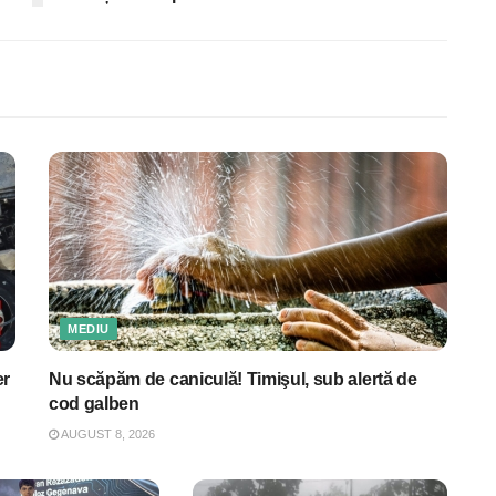
MEDIU
er
Nu scăpăm de caniculă! Timişul, sub alertă de
cod galben
AUGUST 8, 2026