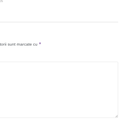
26
*
torii sunt marcate cu