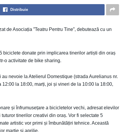
Distribuie
izat de Asociația ”Teatru Pentru Tine”, debutează cu un
biciclete donate prin implicarea tinerilor artiști din oraș
r-o activitate de bike sharing.
i au nevoie la Atelierul Domestique (strada Aurelianus nr.
 12:00 la 18:00, marți, joi și vineri de la 10:00 la 18:00,
are și înfrumusețare a bicicletelor vechi, adresat elevilor
uturor tinerilor creativi din oraș. Vor fi selectate 5
mate artistic vor primi și îmbunătățiri tehnice. Această
r martie și aprilie.