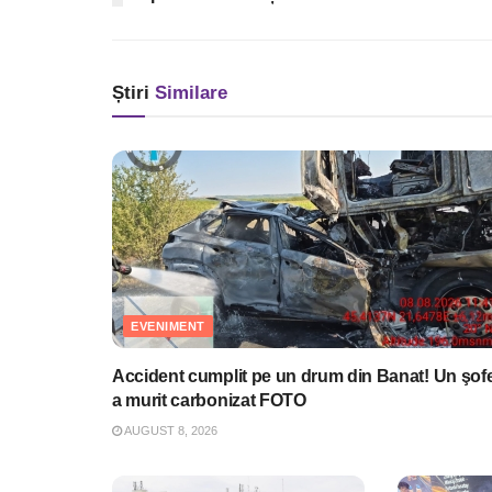
Știri
Similare
EVENIMENT
Accident cumplit pe un drum din Banat! Un şof
a murit carbonizat FOTO
AUGUST 8, 2026