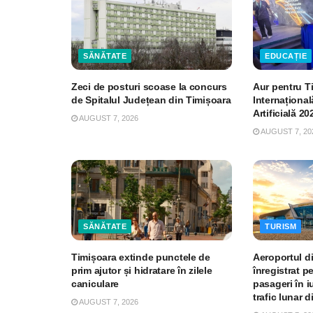
SĂNĂTATE
EDUCAȚIE
Zeci de posturi scoase la concurs
Aur pentru T
de Spitalul Județean din Timișoara
Internațional
Artificială 20
AUGUST 7, 2026
AUGUST 7, 20
SĂNĂTATE
TURISM
Timișoara extinde punctele de
Aeroportul d
prim ajutor și hidratare în zilele
înregistrat p
caniculare
pasageri în iu
trafic lunar d
AUGUST 7, 2026