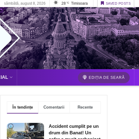
sâmbătă, august 8, 2026
28
Timisoara
°C
SAVED POSTS
IAL
EDIȚIA DE SEARĂ
În tendințe
Comentarii
Recente
Accident cumplit pe un
drum din Banat! Un