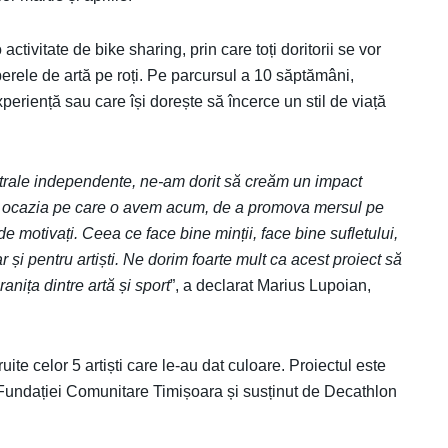
 activitate de bike sharing, prin care toți doritorii se vor
perele de artă pe roți. Pe parcursul a 10 săptămâni,
eriență sau care își dorește să încerce un stil de viață
atrale independente, ne-am dorit să creăm un impact
Iar ocazia pe care o avem acum, de a promova mersul pe
de motivați. Ceea ce face bine minții, face bine sufletului,
 și pentru artiști. Ne dorim foarte mult ca acest proiect să
anița dintre artă și sport
”, a declarat Marius Lupoian,
ruite celor 5 artiști care le-au dat culoare. Proiectul este
l Fundației Comunitare Timișoara și susținut de Decathlon