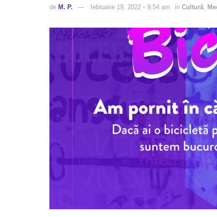
de
M. P.
februarie 19, 2022 ◦ 9:54 am
in
Cultură
,
Me