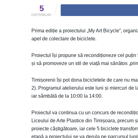
5
DISTRIBUIRI
Prima ediție a proiectului „My Art Bicycle”, organ
apel de colectare de biciclete.
Proiectul își propune să recondiționeze cel puțin 5 
și să promoveze un stil de viață mai sănătos ,print
Timișorenii își pot dona bicicletele de care nu ma
2). Programul atelierului este luni și miercuri de la
iar sâmbătă de la 10:00 la 14:00.
Proiectul va continua cu un concurs de recondițion
Liceului de Arte Plastice din Timișoara, precum și t
proiecte câștigătoare, iar cele 5 biciclete transfor
etapă a proiectului se va derula pe parcursul lunilo