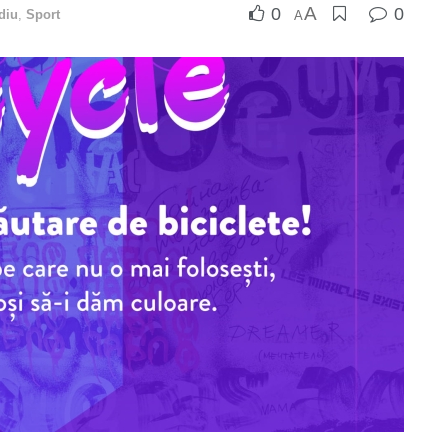
A
0
0
diu
,
Sport
A