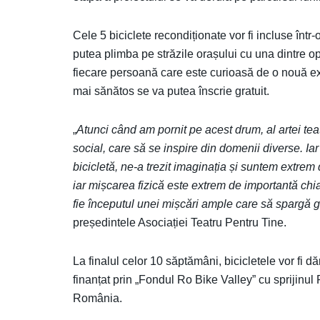
Cele 5 biciclete recondiționate vor fi incluse într-o
putea plimba pe străzile orașului cu una dintre o
fiecare persoană care este curioasă de o nouă exp
mai sănătos se va putea înscrie gratuit.
„
Atunci când am pornit pe acest drum, al artei te
social, care să se inspire din domenii diverse. 
bicicletă, ne-a trezit imaginația și suntem extrem 
iar mișcarea fizică este extrem de importantă chiar
fie începutul unei mișcări ample care să spargă gr
președintele Asociației Teatru Pentru Tine.
La finalul celor 10 săptămâni, bicicletele vor fi dă
finanțat prin „Fondul Ro Bike Valley” cu sprijinu
România.