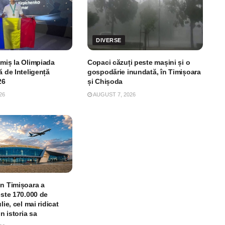
DIVERSE
imiș la Olimpiada
Copaci căzuți peste mașini și o
ă de Inteligență
gospodărie inundată, în Timișoara
26
și Chișoda
26
AUGUST 7, 2026
in Timișoara a
este 170.000 de
lie, cel mai ridicat
in istoria sa