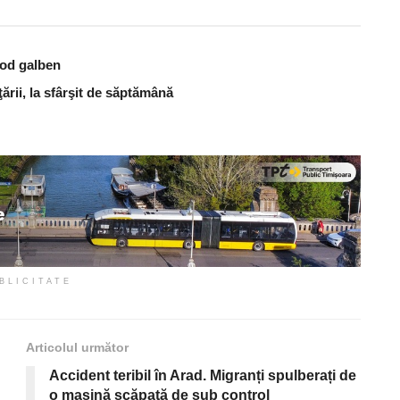
cod galben
ţării, la sfârşit de săptămână
BLICITATE
Articolul următor
Accident teribil în Arad. Migranți spulberați de
o mașină scăpată de sub control