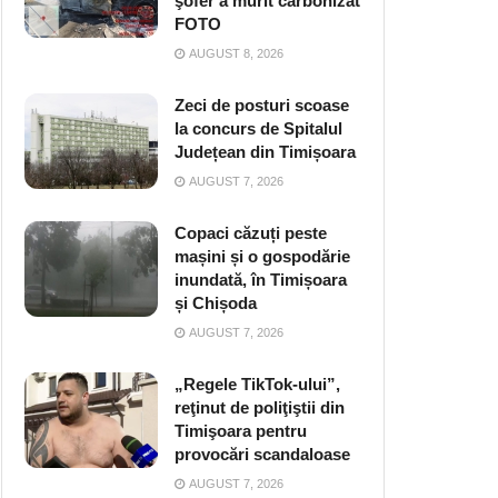
şofer a murit carbonizat
FOTO
AUGUST 8, 2026
Zeci de posturi scoase
la concurs de Spitalul
Județean din Timișoara
AUGUST 7, 2026
Copaci căzuți peste
mașini și o gospodărie
inundată, în Timișoara
și Chișoda
AUGUST 7, 2026
„Regele TikTok-ului”,
reţinut de poliţiştii din
Timişoara pentru
provocări scandaloase
AUGUST 7, 2026