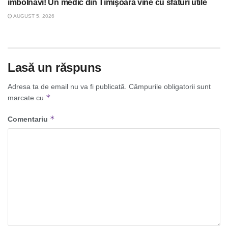
îmbolnăvi! Un medic din Timişoara vine cu sfaturi utile
AUGUST 5, 2026
Lasă un răspuns
Adresa ta de email nu va fi publicată.
Câmpurile obligatorii sunt
*
marcate cu
*
Comentariu