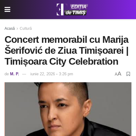
Acasă
Cultură
Concert memorabil cu Marija
Šerifović de Ziua Timișoarei |
Timișoara City Celebration
A
de
M. P.
iunie 22, 2026 ◦ 3:26 pm
A