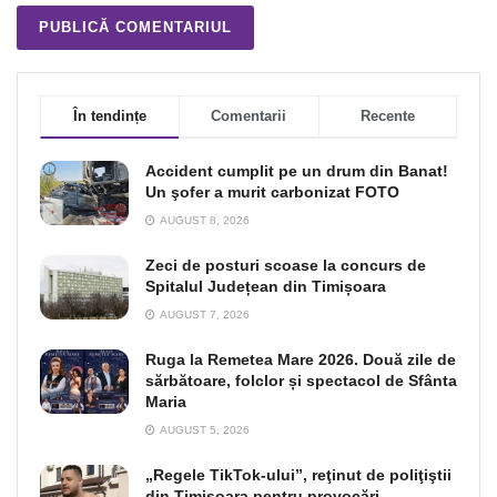
În tendințe
Comentarii
Recente
Accident cumplit pe un drum din Banat!
Un şofer a murit carbonizat FOTO
AUGUST 8, 2026
Zeci de posturi scoase la concurs de
Spitalul Județean din Timișoara
AUGUST 7, 2026
Ruga la Remetea Mare 2026. Două zile de
sărbătoare, folclor și spectacol de Sfânta
Maria
AUGUST 5, 2026
„Regele TikTok-ului”, reţinut de poliţiştii
din Timişoara pentru provocări