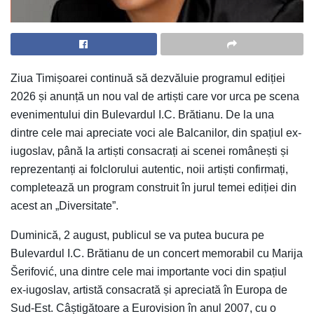
Ziua Timișoarei continuă să dezvăluie programul ediției
2026 și anunță un nou val de artiști care vor urca pe scena
evenimentului din Bulevardul I.C. Brătianu. De la una
dintre cele mai apreciate voci ale Balcanilor, din spațiul ex-
iugoslav, până la artiști consacrați ai scenei românești și
reprezentanți ai folclorului autentic, noii artiști confirmați,
completează un program construit în jurul temei ediției din
acest an „Diversitate”.
Duminică, 2 august, publicul se va putea bucura pe
Bulevardul I.C. Brătianu de un concert memorabil cu Marija
Šerifović, una dintre cele mai importante voci din spațiul
ex-iugoslav, artistă consacrată și apreciată în Europa de
Sud-Est. Câștigătoare a Eurovision în anul 2007, cu o