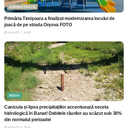
ADMINISTRAȚIE
Primăria Timişoara a finalizat modernizarea locului de
joacă de pe strada Orșova FOTO
AUGUST 7, 2026
MEDIU
Canicula și lipsa precipitațiilor accentuează seceta
hidrologică în Banat! Debitele râurilor au scăzut sub 30%
din normalul perioadei
AUGUST 6, 2026