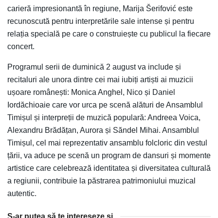
carieră impresionantă în regiune, Marija Šerifović este
recunoscută pentru interpretările sale intense și pentru
relația specială pe care o construiește cu publicul la fiecare
concert.
Programul serii de duminică 2 august va include și
recitaluri ale unora dintre cei mai iubiți artiști ai muzicii
ușoare românești: Monica Anghel, Nico și Daniel
Iordăchioaie care vor urca pe scenă alături de Ansamblul
Timișul și interpreții de muzică populară: Andreea Voica,
Alexandru Brădățan, Aurora și Săndel Mihai. Ansamblul
Timișul, cel mai reprezentativ ansamblu folcloric din vestul
țării, va aduce pe scenă un program de dansuri și momente
artistice care celebrează identitatea și diversitatea culturală
a regiunii, contribuie la păstrarea patrimoniului muzical
autentic.
S-ar putea să te intereseze și