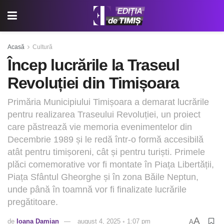
Acasă
Cultură
Încep lucrările la Traseul
Revoluției din Timișoara
Primăria Municipiului Timișoara a demarat lucrările
pentru realizarea Traseului Revoluției, un proiect
care păstrează vie memoria evenimentelor din
Decembrie 1989 și le redă într-o formă accesibilă
atât pentru timișoreni, cât și pentru turiști. Primele
plăci comemorative vor fi montate în Piața Libertății,
Piața Sfântul Gheorghe și în zona Băile Neptun,
unde până în toamnă vor fi finalizate lucrările
pregătitoare.
A
de
Ioana Damian
august 4, 2025 ◦ 1:07 pm
A