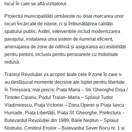
locul în care se află vizitatorul.
Proiectul municipalității urmărește nu doar marcarea unor
locuri încărcate de istorie, ci și îmbunătățirea calității
spațiului public. Astfel, intervențiile includ modernizarea
pavajului, instalarea unui sistem de iluminat eficient,
amenajarea de zone de odihnă și asigurarea accesibilității
pentru pietoni, inclusiv pentru persoanele cu mobilitate
redusă.
Traseul Revoluției va acoperi toate cele 9 zone în care s-
au desfășurat momente decisive ale luptei pentru libertate
în Timișoara, mai precis: Piața Maria – Str. Gheorghe Doja /
Timotei Cipariu, Podul Traian–Maria – Splaiul Tudor
Vladimirescu, Piața Victoriei – Zona Operei și Piața Iancu
Huniade, Piața Libertății, Piața Sf. Gheorghe, Prefectura –
Bulevardul Revoluției din 1989, Băile Neptun – Splaiul
Nistrului, Cimitirul Eroilor – Bulevardul Sever Bocu nr. 1 și