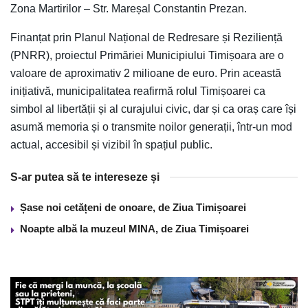
Zona Martirilor – Str. Mareșal Constantin Prezan.
Finanțat prin Planul Național de Redresare și Reziliență
(PNRR), proiectul Primăriei Municipiului Timișoara are o
valoare de aproximativ 2 milioane de euro. Prin această
inițiativă, municipalitatea reafirmă rolul Timișoarei ca
simbol al libertății și al curajului civic, dar și ca oraș care își
asumă memoria și o transmite noilor generații, într-un mod
actual, accesibil și vizibil în spațiul public.
S-ar putea să te intereseze și
Șase noi cetățeni de onoare, de Ziua Timișoarei
Noapte albă la muzeul MINA, de Ziua Timișoarei