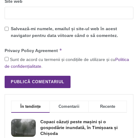
Site web
Salvează-mi numele, emailul și site-ul web în acest
navigator pentru data viitoare când o să comentez.
*
Privacy Policy Agreement
Sunt de acord cu termenii și condițiile de utilizare și cu
Politica
de confidențialitate
.
În tendințe
Comentarii
Recente
Copaci căzuți peste mașini și o
gospodărie inundată, în Timișoara și
Chișoda