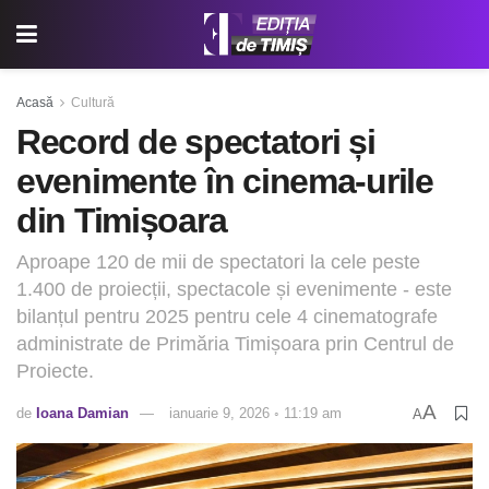
Acasă
Cultură
Record de spectatori și
evenimente în cinema-urile
din Timișoara
Aproape 120 de mii de spectatori la cele peste
1.400 de proiecții, spectacole și evenimente - este
bilanțul pentru 2025 pentru cele 4 cinematografe
administrate de Primăria Timișoara prin Centrul de
Proiecte.
A
de
Ioana Damian
ianuarie 9, 2026 ◦ 11:19 am
A