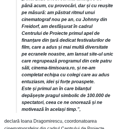
până acum, cu provocări, dar și cu reușite
pe măsură: am păstrat ritmul unui
cinematograf nou pe an, cu Johnny din
Freidorf, am desfășurat în cadrul
Centrului de Proiecte primul apel de
finanțare din țară dedicat festivalurilor de
film, care a adus și mai multă diversitate
pe ecranele noastre, am lansat site-ul unic
care regrupează programul din cele patru
săli, cinema-timisoara.ro, și ne-am
completat echipa cu colegi care au adus
entuziasm, idei și forțe proaspete.
Este și primul an în care bilanțul
depășește pragul simbolic de 100.000 de
spectatori, ceea ce ne onorează și ne
motivează în același timp.”,
declară Ioana Dragomirescu, coordonatoarea
cinematografelor din cadrul Centrului de Proiecte.