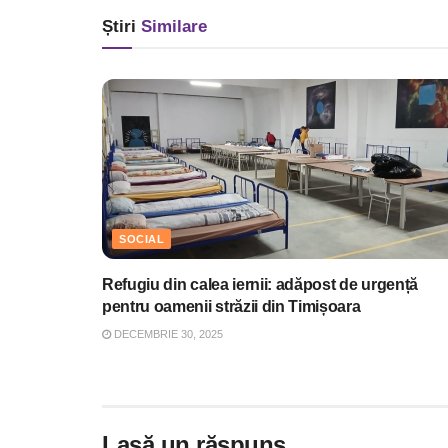
Știri
Similare
SOCIAL
Refugiu din calea iernii: adăpost de urgență
pentru oamenii străzii din Timișoara
DECEMBRIE 30, 2025
Lasă un răspuns