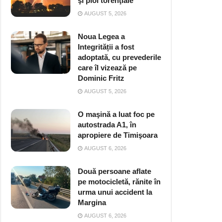
şi ploi torenţiale
AUGUST 5, 2026
Noua Legea a
Integrității a fost
adoptată, cu prevederile
care îl vizează pe
Dominic Fritz
AUGUST 5, 2026
O maşină a luat foc pe
autostrada A1, în
apropiere de Timişoara
AUGUST 6, 2026
Două persoane aflate
pe motocicletă, rănite în
urma unui accident la
Margina
AUGUST 6, 2026