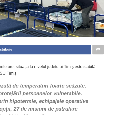
stribuie
ele ore, situația la nivelul județului Timiș este stabilă,
ISU Timiș.
izată de temperaturi foarte scăzute,
rotejării persoanelor vulnerabile.
rin hipotermie, echipajele operative
opții, 27 de misiuni de patrulare