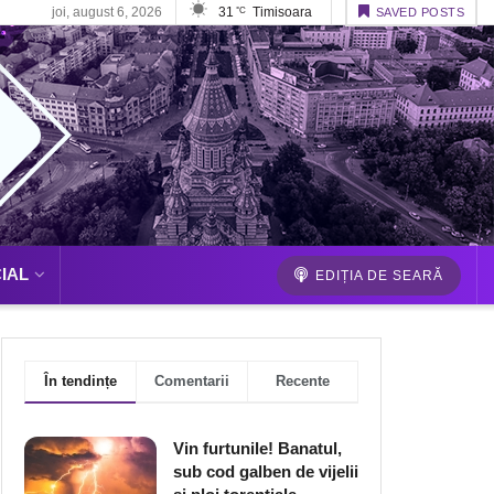
joi, august 6, 2026
31
Timisoara
°C
SAVED POSTS
IAL
EDIȚIA DE SEARĂ
În tendințe
Comentarii
Recente
Vin furtunile! Banatul,
sub cod galben de vijelii