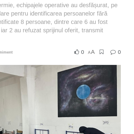
ermie, echipajele operative au desfășurat, pe
lare pentru identificarea persoanelor fără
tificate 8 persoane, dintre care 6 au fost
ar 2 au refuzat sprijinul oferit, transmit
A
0
0
niment
A