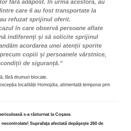
lor fără adăpost. În urma acestora, au
dintre care 6 au fost transportate la
au refuzat sprijinul oferit.
 cazul în care observă persoane aflate
nă indiferenți și să solicite sprijinul
mandăm acordarea unei atenții sporite
, precum copiii și persoanele vârstnice,
condiții de siguranță.”
nă, fără drumuri blocate.
excepția localității Homojdia, alimentată temporar prin
periculoasă s-a răsturnat la Coşava
 necontrolate! Suprafaţa afectată depăşeşte 260 de