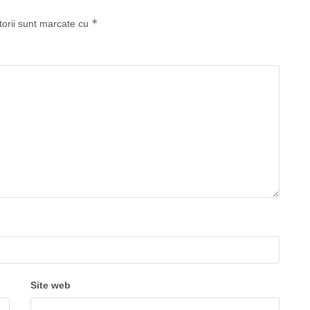
*
torii sunt marcate cu
Site web