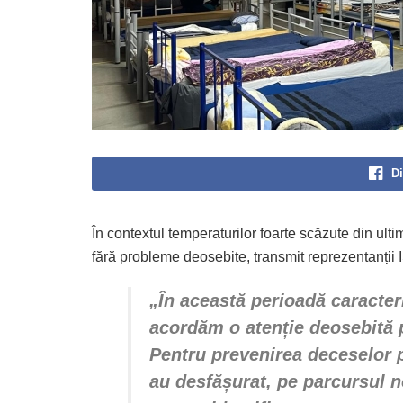
Di
În contextul temperaturilor foarte scăzute din ultim
fără probleme deosebite, transmit reprezentanții 
„În această perioadă caracter
acordăm o atenție deosebită p
Pentru prevenirea deceselor p
au desfășurat, pe parcursul n