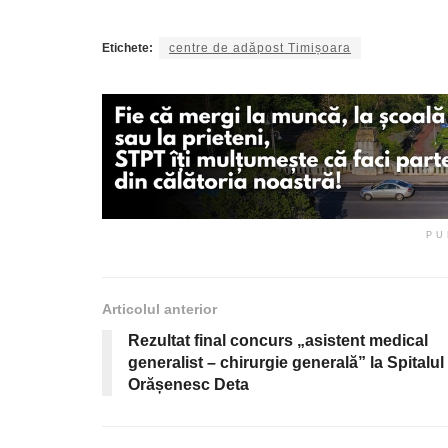
Etichete:
centre de adăpost Timișoara
PU
Articolul anterior
Rezultat final concurs „asistent medical
generalist – chirurgie generală” la Spitalul
Orășenesc Deta