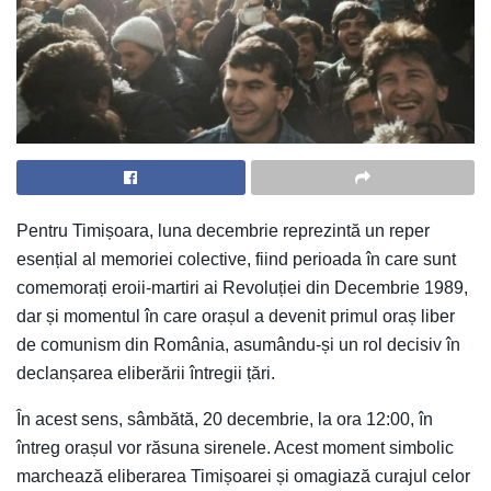
Pentru Timișoara, luna decembrie reprezintă un reper
esențial al memoriei colective, fiind perioada în care sunt
comemorați eroii-martiri ai Revoluției din Decembrie 1989,
dar și momentul în care orașul a devenit primul oraș liber
de comunism din România, asumându-și un rol decisiv în
declanșarea eliberării întregii țări.
În acest sens, sâmbătă, 20 decembrie, la ora 12:00, în
întreg orașul vor răsuna sirenele. Acest moment simbolic
marchează eliberarea Timișoarei și omagiază curajul celor