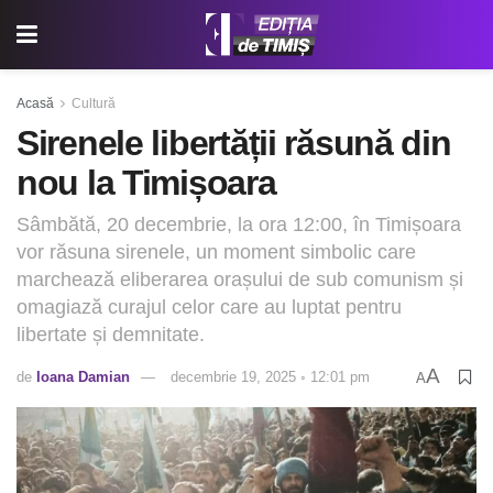
Acasă
Cultură
Sirenele libertății răsună din
nou la Timișoara
Sâmbătă, 20 decembrie, la ora 12:00, în Timișoara
vor răsuna sirenele, un moment simbolic care
marchează eliberarea orașului de sub comunism și
omagiază curajul celor care au luptat pentru
libertate și demnitate.
A
de
Ioana Damian
decembrie 19, 2025 ◦ 12:01 pm
A