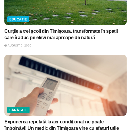
EDUCAȚIE
Curţile a trei şcoli din Timişoara, transformate în spații
care îi aduc pe elevi mai aproape de natură
AUGUST 5, 2026
SĂNĂTATE
Expunerea repetată la aer condiţionat ne poate
îmbolnăvi! Un medic din Timişoara vine cu sfaturi utile