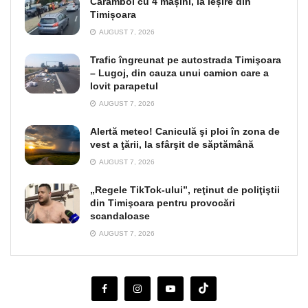
Carambol cu 4 mașini, la ieșire din
Timișoara
AUGUST 7, 2026
Trafic îngreunat pe autostrada Timişoara
– Lugoj, din cauza unui camion care a
lovit parapetul
AUGUST 7, 2026
Alertă meteo! Caniculă şi ploi în zona de
vest a ţării, la sfârşit de săptămână
AUGUST 7, 2026
„Regele TikTok-ului”, reţinut de poliţiştii
din Timişoara pentru provocări
scandaloase
AUGUST 7, 2026