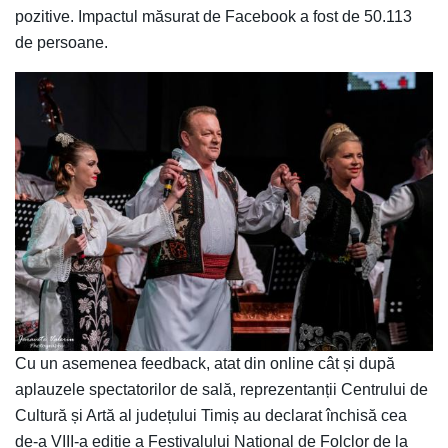
pozitive. Impactul măsurat de Facebook a fost de 50.113
de persoane.
Cu un asemenea feedback, atat din online cât și după
aplauzele spectatorilor de sală, reprezentanții Centrului de
Cultură și Artă al județului Timiș au declarat închisă cea
de-a VIII-a ediție a Festivalului Național de Folclor de la