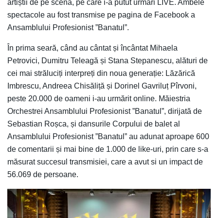
artiștii de pe scenă, pe care i-a putut urmări LIVE. Ambele
spectacole au fost transmise pe pagina de Facebook a
Ansamblului Profesionist ”Banatul”.
În prima seară, când au cântat și încântat Mihaela
Petrovici, Dumitru Teleagă și Stana Stepanescu, alături de
cei mai străluciți interpreți din noua generație: Lăzărică
Imbrescu, Andreea Chisăliță și Dorinel Gavriluț Pîrvoni,
peste 20.000 de oameni i-au urmărit online. Măiestria
Orchestrei Ansamblului Profesionist ”Banatul”, dirijată de
Sebastian Roșca, și dansurile Corpului de balet al
Ansamblului Profesionist ”Banatul” au adunat aproape 600
de comentarii și mai bine de 1.000 de like-uri, prin care s-a
măsurat succesul transmisiei, care a avut si un impact de
56.069 de persoane.