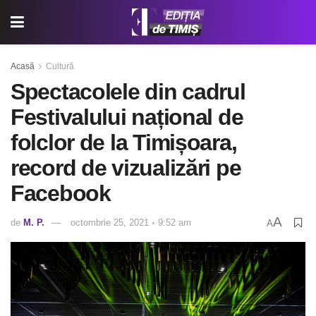
Acasă
Cultură
Spectacolele din cadrul
Festivalului național de
folclor de la Timișoara,
record de vizualizări pe
Facebook
A
de
M. P.
octombrie 25, 2021 ◦ 9:52 am
A