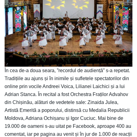
În cea de-a doua seara, ”recordul de audiență” s-a repetat.
Tradițiile au ajuns și în inimile și sufletele spectatorilor din
online prin vocile Andreei Voica, Lilianei Laichici și a lui
Adrian Stanca. În recital a fost Orchestra Fraților Advahov
din Chișinău, alături de vedetele sale: Zinaida Julea,
Artistă Emerită a poporului, distinsă cu Medalia Republicii
Moldova, Adriana Ochișanu și Igor Cuciuc. Mai bine de
19.000 de oameni s-au uitat pe Facebook, aproape 400 au
comentat, iar pe pagina au venit și în jur de 1.000 de reacții