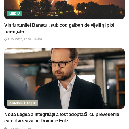
MEDIU
Vin furtunile! Banatul, sub cod galben de vijelii şi ploi
torenţiale
AUGUST 5, 2026
409
ADMINISTRAȚIE
Noua Legea a Integrității a fost adoptată, cu prevederile
care îl vizează pe Dominic Fritz
AUGUST 5, 2026