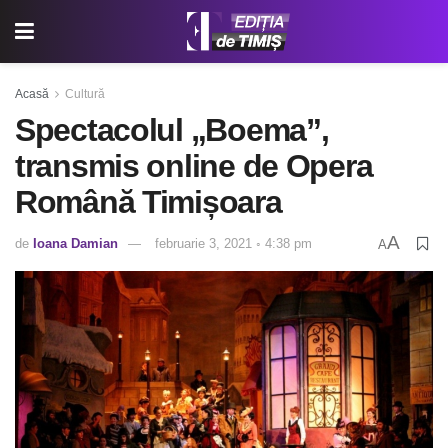
Acasă
Cultură
Spectacolul „Boema”,
transmis online de Opera
Română Timișoara
A
de
Ioana Damian
februarie 3, 2021 ◦ 4:38 pm
A