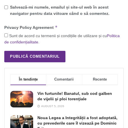
Salvează-mi numele, emailul și site-ul web în acest
navigator pentru data viitoare când o să comentez.
*
Privacy Policy Agreement
Sunt de acord cu termenii și condițiile de utilizare și cu
Politica
de confidențialitate
.
În tendințe
Comentarii
Recente
Vin furtunile! Banatul, sub cod galben
de vijelii şi ploi torenţiale
AUGUST 5, 2026
Noua Legea a Integrității a fost adoptată,
cu prevederile care îl vizează pe Dominic