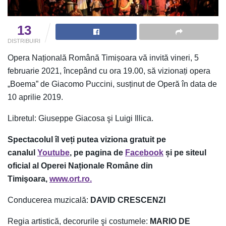
13
DISTRIBUIRI
Opera Națională Română Timișoara vă invită vineri, 5
februarie 2021, începând cu ora 19.00, să vizionați opera
„Boema” de Giacomo Puccini, susținut de Operă în data de
10 aprilie 2019.
Libretul: Giuseppe Giacosa şi Luigi Illica.
Spectacolul îl veți putea viziona gratuit pe
canalul
Youtube
, pe pagina de
Facebook
și pe siteul
oficial al Operei Naționale Române din
Timişoara,
www.ort.ro.
Conducerea muzicală:
DAVID CRESCENZI
Regia artistică, decorurile şi costumele:
MARIO DE