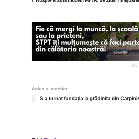
Noapte albă la muzeul MINA, de Ziua Timișoare
PU
Articolul anterior
S-a turnat fundația la grădinița din Cărpini