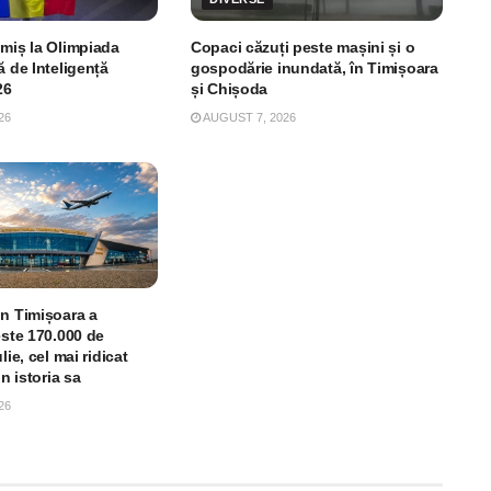
imiș la Olimpiada
Copaci căzuți peste mașini și o
ă de Inteligență
gospodărie inundată, în Timișoara
26
și Chișoda
26
AUGUST 7, 2026
in Timișoara a
este 170.000 de
lie, cel mai ridicat
in istoria sa
26