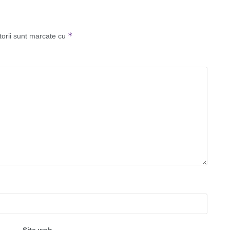
*
torii sunt marcate cu
Site web