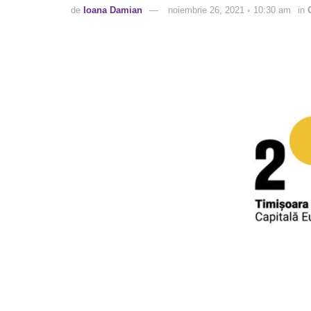
de
Ioana Damian
noiembrie 26, 2021 ◦ 10:30 am
in