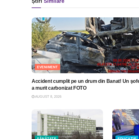
Știri
Similare
EVENIMENT
Accident cumplit pe un drum din Banat! Un şof
a murit carbonizat FOTO
AUGUST 8, 2026
SĂNĂTATE
EDUCAȚIE