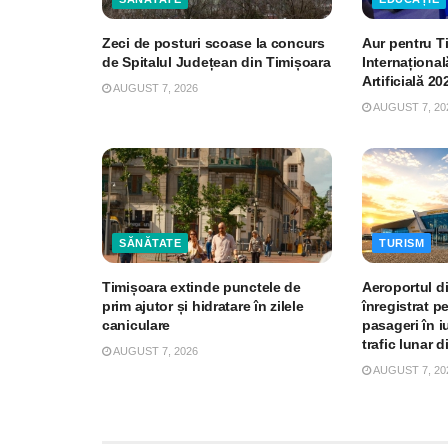
Zeci de posturi scoase la concurs
Aur pentru T
de Spitalul Județean din Timișoara
Internațional
Artificială 20
AUGUST 7, 2026
AUGUST 7, 20
SĂNĂTATE
TURISM
Timișoara extinde punctele de
Aeroportul d
prim ajutor și hidratare în zilele
înregistrat p
caniculare
pasageri în iu
trafic lunar d
AUGUST 7, 2026
AUGUST 7, 20