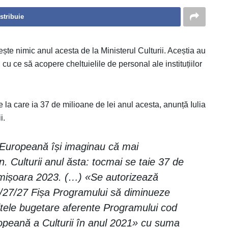
stribuie
te nimic anul acesta de la Ministerul Culturii. Aceștia au
u ce să acopere cheltuielile de personal ale instituțiilor
la care ia 37 de milioane de lei anul acesta, anunță Iulia
i.
 Europeană își imaginau că mai
 Culturii anul ăsta: tocmai se taie 37 de
Timișoara 2023. (…) «Se autorizează
 3/27/27 Fișa Programului să diminueze
itele bugetare aferente Programului cod
opeană a Culturii în anul 2021» cu suma