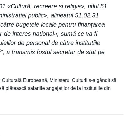
01 «Cultură, recreere și religie», titlul 51
inistrației public», alineatul 51.02.31
 către bugetele locale pentru finanțarea
or de interes național», sumă ce va fi
ielilor de personal de către instituțiile
i”, a transmis fostul secretar de stat pe
Culturală Europeană, Ministerul Culturii s-a gândit să
ă plătească salariile angajaților de la instituțiile din