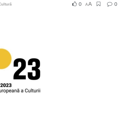
A
0
0
Cultură
A