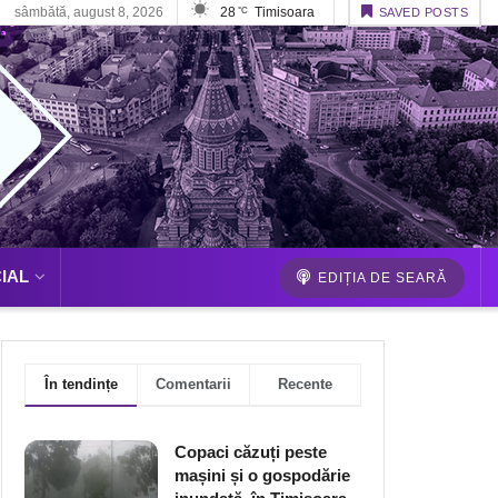
sâmbătă, august 8, 2026
28
Timisoara
°C
SAVED POSTS
IAL
EDIȚIA DE SEARĂ
În tendințe
Comentarii
Recente
Copaci căzuți peste
mașini și o gospodărie