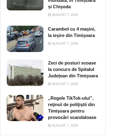
inundată, în Timișoara
și Chișoda
AUGUST 7, 2026
Carambol cu 4 mașini,
la ieșire din Timișoara
AUGUST 7, 2026
Zeci de posturi scoase
la concurs de Spitalul
Județean din Timișoara
AUGUST 7, 2026
„Regele TikTok-ului”,
reţinut de poliţiştii din
Timişoara pentru
provocări scandaloase
AUGUST 7, 2026