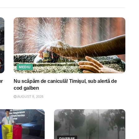
MEDIU
er
Nu scăpăm de caniculă! Timişul, sub alertă de
cod galben
AUGUST 8, 2026
DIVERSE