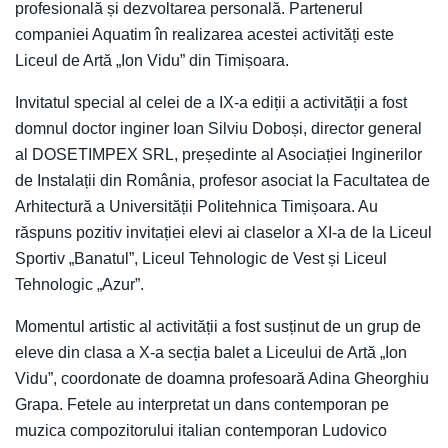
profesională și dezvoltarea personală. Partenerul
companiei Aquatim în realizarea acestei activități este
Liceul de Artă „Ion Vidu” din Timișoara.
Invitatul special al celei de a IX-a ediții a activității a fost
domnul doctor inginer Ioan Silviu Doboși, director general
al DOSETIMPEX SRL, președinte al Asociației Inginerilor
de Instalații din România, profesor asociat la Facultatea de
Arhitectură a Universității Politehnica Timișoara. Au
răspuns pozitiv invitației elevi ai claselor a XI-a de la Liceul
Sportiv „Banatul”, Liceul Tehnologic de Vest și Liceul
Tehnologic „Azur”.
Momentul artistic al activității a fost susținut de un grup de
eleve din clasa a X-a secția balet a Liceului de Artă „Ion
Vidu”, coordonate de doamna profesoară Adina Gheorghiu
Grapa. Fetele au interpretat un dans contemporan pe
muzica compozitorului italian contemporan Ludovico