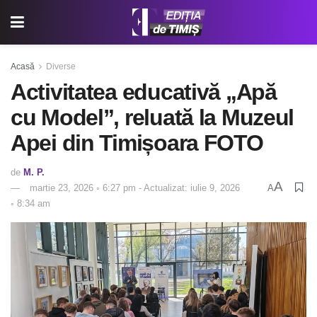
Acasă
Diverse
Activitatea educativă „Apă
cu Model”, reluată la Muzeul
Apei din Timișoara FOTO
de
M. P.
A
martie 23, 2026 ◦ 6:27 pm - Actualizat: iulie 9, 2026
A
◦ 8:34 am