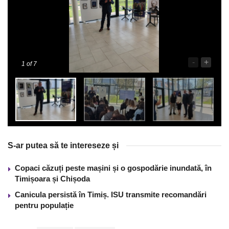
-
+
1
of 7
S-ar putea să te intereseze și
Copaci căzuți peste mașini și o gospodărie inundată, în
Timișoara și Chișoda
Canicula persistă în Timiș. ISU transmite recomandări
pentru populație