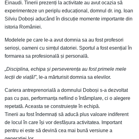
Einaudi. Tinerii prezenți la activitate au avut ocazia să
experimenteze un periplu educațional, domnul dr. ing. Ioan
Silviu Doboși aducând în discuție momente importante din
istoria României.
Modelele pe care le-a avut domnia sa au fost profesori
serioși, oameni cu simțul datoriei. Sportul a fost esențial în
formarea sa profesională și personală.
„Disciplina, echipa și perseverența au fost primele mele
lecții de viață!”
, le-a mărturisit domnia sa elevilor.
Cariera antreprenorială a domnului Doboși s-a dezvoltat
pas cu pas, performanța nefiind o întâmplare, ci o alegere
repetată. Aceasta se construiește în echipă.
Tinerii au fost îndemnați să aducă plus valoare indiferent
de locul în care își vor desfășura activitatea. Important
pentru ei este să devină cea mai bună versiune a
generației lor.