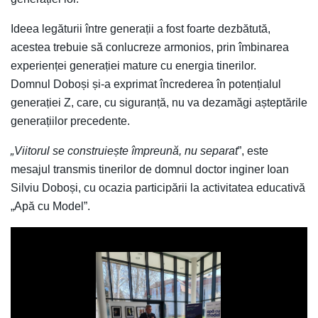
Ideea legăturii între generații a fost foarte dezbătută,
acestea trebuie să conlucreze armonios, prin îmbinarea
experienței generației mature cu energia tinerilor.
Domnul Doboși și-a exprimat încrederea în potențialul
generației Z, care, cu siguranță, nu va dezamăgi așteptările
generațiilor precedente.
„Viitorul se construiește împreună, nu separat
”, este
mesajul transmis tinerilor de domnul doctor inginer Ioan
Silviu Doboși, cu ocazia participării la activitatea educativă
„Apă cu Model”.