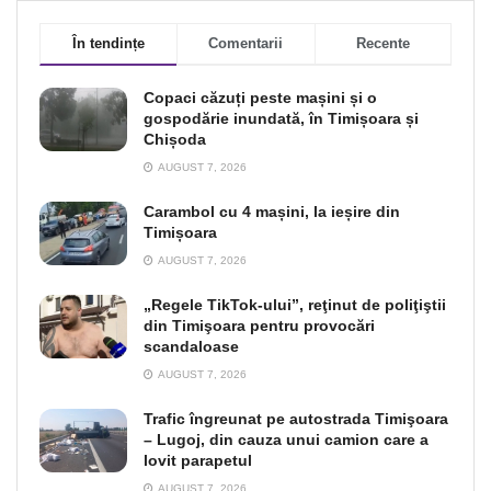
În tendințe
Comentarii
Recente
Copaci căzuți peste mașini și o
gospodărie inundată, în Timișoara și
Chișoda
AUGUST 7, 2026
Carambol cu 4 mașini, la ieșire din
Timișoara
AUGUST 7, 2026
„Regele TikTok-ului”, reţinut de poliţiştii
din Timişoara pentru provocări
scandaloase
AUGUST 7, 2026
Trafic îngreunat pe autostrada Timişoara
– Lugoj, din cauza unui camion care a
lovit parapetul
AUGUST 7, 2026