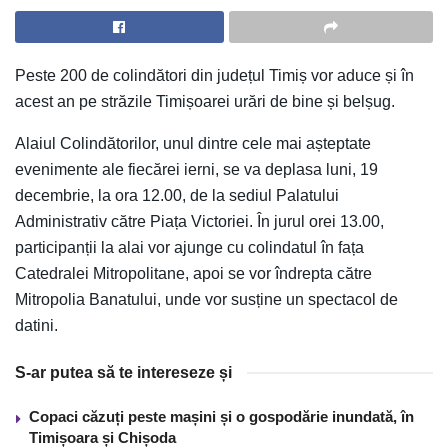
Peste 200 de colindători din județul Timiș vor aduce și în
acest an pe străzile Timișoarei urări de bine și belșug.
Alaiul Colindătorilor, unul dintre cele mai așteptate
evenimente ale fiecărei ierni, se va deplasa luni, 19
decembrie, la ora 12.00, de la sediul Palatului
Administrativ către Piața Victoriei. În jurul orei 13.00,
participanții la alai vor ajunge cu colindatul în fața
Catedralei Mitropolitane, apoi se vor îndrepta către
Mitropolia Banatului, unde vor susține un spectacol de
datini.
S-ar putea să te intereseze și
Copaci căzuți peste mașini și o gospodărie inundată, în
Timișoara și Chișoda