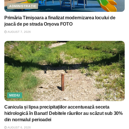
ADMINISTRAȚIE
Primăria Timişoara a finalizat modernizarea locului de
joacă de pe strada Orșova FOTO
AUGUST 7, 2026
MEDIU
Canicula și lipsa precipitațiilor accentuează seceta
hidrologică în Banat! Debitele râurilor au scăzut sub 30%
din normalul perioadei
AUGUST 6, 2026