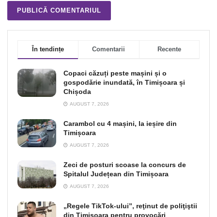
În tendințe
Comentarii
Recente
Copaci căzuți peste mașini și o
gospodărie inundată, în Timișoara și
Chișoda
AUGUST 7, 2026
Carambol cu 4 mașini, la ieșire din
Timișoara
AUGUST 7, 2026
Zeci de posturi scoase la concurs de
Spitalul Județean din Timișoara
AUGUST 7, 2026
„Regele TikTok-ului”, reţinut de poliţiştii
din Timişoara pentru provocări