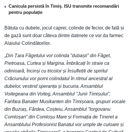
Canicula persistă în Timiș. ISU transmite recomandări
pentru populație
Bătuta cu dubele, jocul caprei, colinde de fecior, de fată și
de gază sunt doar câteva dintre datinele ce vor da farmec
Alaiului Colindătorilor.
„
Din Țara Făgetului vor colinda ”dubașii” din Făget,
Pietroasa, Curtea și Margina. Îmbrăcați în straie ca
odinioară, încinși cu tricolor și însuflețiti de spiritul
Crăciunului vor porni colindatul în ritmul ancestral al
dubelor, vestind speranța și bucuria. Ansamblul
Voitegeana din Voiteg, Ansamblul ”Junii Timișului”,
Fanfara Banater Musikanten din Timișoara, grupuri vocale
din Buziaș, Fârdea, Coșteiu, Ansamblul ”Iorgovanu
Comloșan” din Comloșu Mare și Formația de Tineret a
Ansamblului Profesionist Banatul vor umple de culoare și