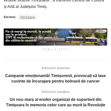
veselie străzile Timișoarei
”, a transmis Centrul de Cultură
și Artă al Județului Timiș.
Etichete:
timisoara
PUBLICITATE
Articolul anterior
Campanie emoționantă! Timișorenii, provocați să lase
cuvinte de încurajare pentru bolnavii de cancer
Articolul următor
Un nou marș al eroilor organizat de suporterii din
Timișoara în memoria celor care au murit la Revoluție