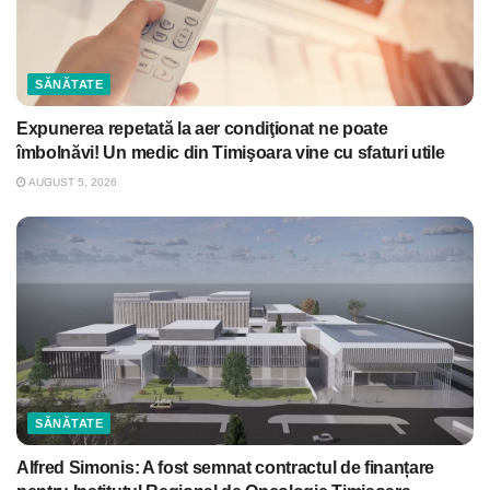
SĂNĂTATE
Expunerea repetată la aer condiţionat ne poate
îmbolnăvi! Un medic din Timişoara vine cu sfaturi utile
AUGUST 5, 2026
SĂNĂTATE
Alfred Simonis: A fost semnat contractul de finanțare