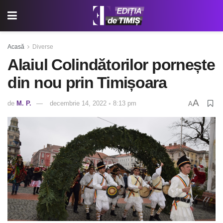
Acasă
Diverse
Alaiul Colindătorilor pornește
din nou prin Timișoara
A
de
M. P.
decembrie 14, 2022 ◦ 8:13 pm
A