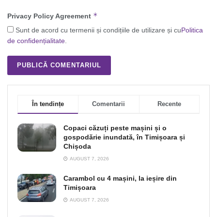
*
Privacy Policy Agreement
Sunt de acord cu termenii și condițiile de utilizare și cu
Politica
de confidențialitate
.
În tendințe
Comentarii
Recente
Copaci căzuți peste mașini și o
gospodărie inundată, în Timișoara și
Chișoda
AUGUST 7, 2026
Carambol cu 4 mașini, la ieșire din
Timișoara
AUGUST 7, 2026