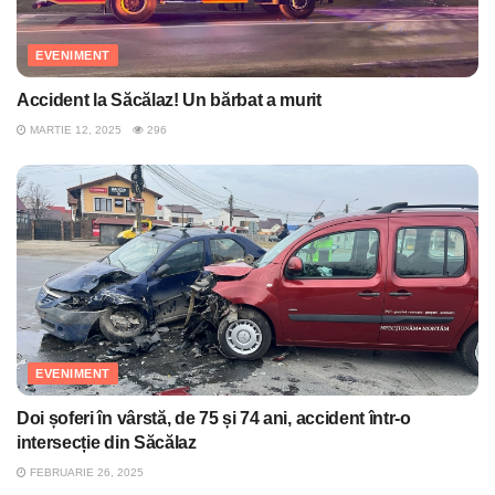
EVENIMENT
Accident la Săcălaz! Un bărbat a murit
MARTIE 12, 2025
296
EVENIMENT
Doi șoferi în vârstă, de 75 și 74 ani, accident într-o
intersecție din Săcălaz
FEBRUARIE 26, 2025