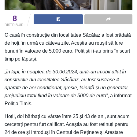
8
DISTRIBUIRI
O casă în construcție din localitatea Săcălaz a fost prădată
de hoți, în urmă cu câteva zile. Aceștia au reușit să fure
bunuri în valoare de 5.000 euro. Polițiștii i-au prins în scurt
timp pe făptași.
„În fapt, în noaptea de 30.06.2024, dintr-un imobil aflat în
construcție din localitatea Săcălaz, au fost sustrase 4
aparate de aer condiționat, gresie, faianță și un generator,
prejudiciu total fiind în valoare de 5000 de euro”
, a informat
Poliția Timiș.
Hoții, doi bărbați cu vârste între 25 și 43 de ani, sunt acum
cercetați pentru furt calificat. Aceștia au fost retinuți pentru
24 de ore și introduși în Centrul de Reținere și Arestare