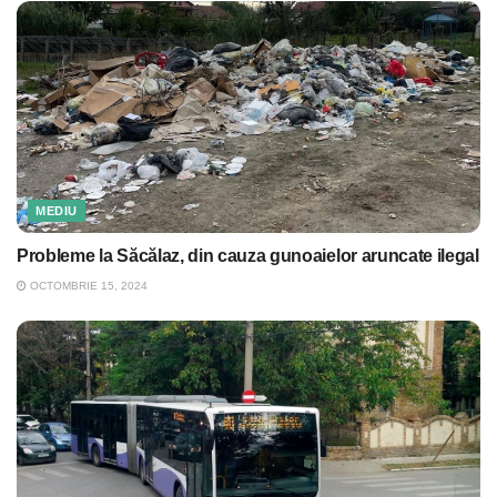
MEDIU
Probleme la Săcălaz, din cauza gunoaielor aruncate ilegal
OCTOMBRIE 15, 2024