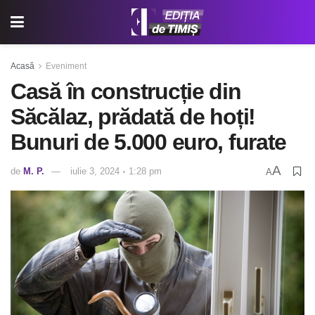
Acasă
Eveniment
Casă în construcție din
Săcălaz, prădată de hoți!
Bunuri de 5.000 euro, furate
A
de
M. P.
iulie 3, 2024 ◦ 1:28 pm
A