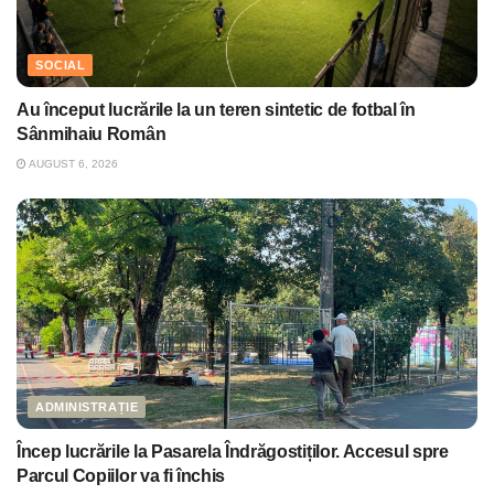
SOCIAL
Au început lucrările la un teren sintetic de fotbal în
Sânmihaiu Român
AUGUST 6, 2026
ADMINISTRAȚIE
Încep lucrările la Pasarela Îndrăgostiților. Accesul spre
Parcul Copiilor va fi închis