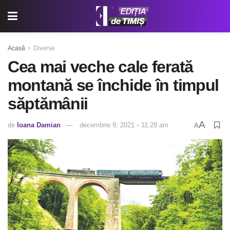
Acasă
Diverse
Cea mai veche cale ferată
montană se închide în timpul
săptămânii
A
de
Ioana Damian
decembrie 9, 2021 ◦ 11:28 am
A