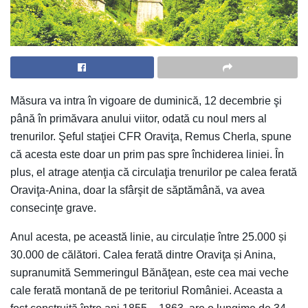
Măsura va intra în vigoare de duminică, 12 decembrie şi
până în primăvara anului viitor, odată cu noul mers al
trenurilor. Şeful staţiei CFR Oraviţa, Remus Cherla, spune
că acesta este doar un prim pas spre închiderea liniei. În
plus, el atrage atenţia că circulaţia trenurilor pe calea ferată
Oraviţa-Anina, doar la sfârşit de săptămână, va avea
consecinţe grave.
Anul acesta, pe această linie, au circulație între 25.000 și
30.000 de călători. Calea ferată dintre Oraviţa și Anina,
supranumită Semmeringul Bănăţean, este cea mai veche
cale ferată montană de pe teritoriul României. Aceasta a