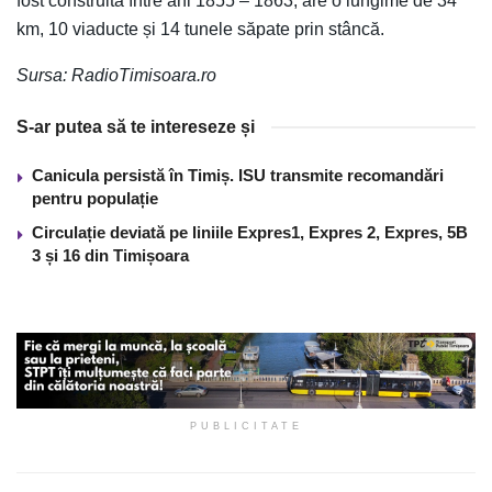
fost construită între ani 1855 – 1863, are o lungime de 34
km, 10 viaducte și 14 tunele săpate prin stâncă.
Sursa: RadioTimisoara.ro
S-ar putea să te intereseze și
Canicula persistă în Timiș. ISU transmite recomandări
pentru populație
Circulație deviată pe liniile Expres1, Expres 2, Expres, 5B
3 și 16 din Timișoara
PUBLICITATE