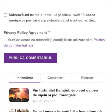
Salvează-mi numele, emailul și site-ul web în acest
navigator pentru data viitoare când o să comentez.
*
Privacy Policy Agreement
Sunt de acord cu termenii și condițiile de utilizare și cu
Politica
de confidențialitate
.
În tendințe
Comentarii
Recente
Vin furtunile! Banatul, sub cod galben
de vijelii şi ploi torenţiale
AUGUST 5, 2026
Noua Legea a Integrității a fost adoptată,