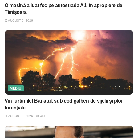
O maşină a luat foc pe autostrada A1, în apropiere de
Timişoara
AUGUST 6, 2026
MEDIU
Vin furtunile! Banatul, sub cod galben de vijelii şi ploi
torenţiale
AUGUST 5, 2026
431