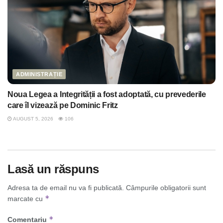
ADMINISTRAȚIE
Noua Legea a Integrității a fost adoptată, cu prevederile
care îl vizează pe Dominic Fritz
AUGUST 5, 2026
106
Lasă un răspuns
Adresa ta de email nu va fi publicată.
Câmpurile obligatorii sunt
*
marcate cu
*
Comentariu