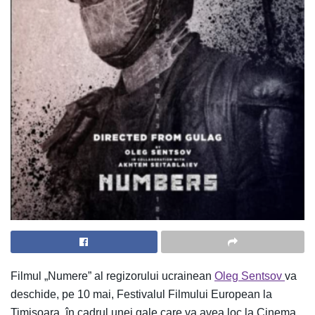
Filmul „Numere” al regizorului ucrainean
Oleg Sentsov
va
deschide, pe 10 mai, Festivalul Filmului European la
Timişoara, în cadrul unei gale care va avea loc la Cinema