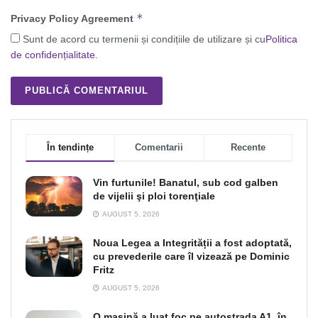
*
Privacy Policy Agreement
Sunt de acord cu termenii și condițiile de utilizare și cu
Politica
de confidențialitate
.
În tendințe
Comentarii
Recente
Vin furtunile! Banatul, sub cod galben
de vijelii şi ploi torenţiale
AUGUST 5, 2026
Noua Legea a Integrității a fost adoptată,
cu prevederile care îl vizează pe Dominic
Fritz
AUGUST 5, 2026
O maşină a luat foc pe autostrada A1, în