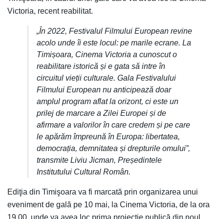
Victoria, recent reabilitat.
„În 2022, Festivalul Filmului European revine
acolo unde îi este locul: pe marile ecrane. La
Timișoara, Cinema Victoria a cunoscut o
reabilitare istorică și e gata să intre în
circuitul vieții culturale. Gala Festivalului
Filmului European nu anticipează doar
amplul program aflat la orizont, ci este un
prilej de marcare a Zilei Europei și de
afirmare a valorilor în care credem și pe care
le apărăm împreună în Europa: libertatea,
democrația, demnitatea și drepturile omului”,
transmite Liviu Jicman, Președintele
Institutului Cultural Român.
Ediţia din Timişoara va fi marcată prin organizarea unui
eveniment de gală pe 10 mai, la Cinema Victoria, de la ora
19.00, unde va avea loc prima proiecție publică din noul