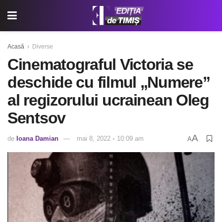
Acasă
Diverse
Cinematograful Victoria se
deschide cu filmul „Numere”
al regizorului ucrainean Oleg
Sentsov
A
de
Ioana Damian
mai 8, 2022 ◦ 10:09 am
A