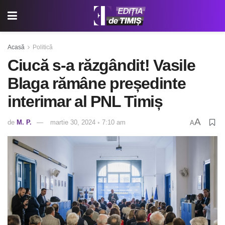
Acasă
Politică
Ciucă s-a răzgândit! Vasile
Blaga rămâne președinte
interimar al PNL Timiș
A
de
M. P.
martie 30, 2024 ◦ 7:10 am
A