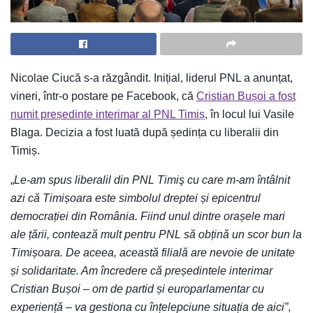
Nicolae Ciucă s-a răzgândit. Inițial, liderul PNL a anunțat,
vineri, într-o postare pe Facebook, că
Cristian Bușoi a fost
numit președinte interimar al PNL Timiș
, în locul lui Vasile
Blaga. Decizia a fost luată după ședința cu liberalii din
Timiș.
„
Le-am spus liberalil din PNL Timiş cu care m-am întâlnit
azi că Timișoara este simbolul dreptei și epicentrul
democrației din România. Fiind unul dintre orașele mari
ale țării, contează mult pentru PNL să obțină un scor bun la
Timișoara. De aceea, această filială are nevoie de unitate
și solidaritate. Am încredere că președintele interimar
Cristian Bușoi – om de partid și europarlamentar cu
experiență – va gestiona cu înțelepciune situația de aici”
,