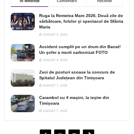
În tendințe
Comentarii
Recente
Ruga la Remetea Mare 2026. Două zile de
sărbătoare, folclor și spectacol de Sfânta
Maria
AUGUST 5, 2026
Accident cumplit pe un drum din Banat!
Un şofer a murit carbonizat FOTO
AUGUST 8, 2026
Zeci de posturi scoase la concurs de
Spitalul Județean din Timișoara
AUGUST 7, 2026
Carambol cu 4 mașini, la ieșire din
Timișoara
AUGUST 7, 2026