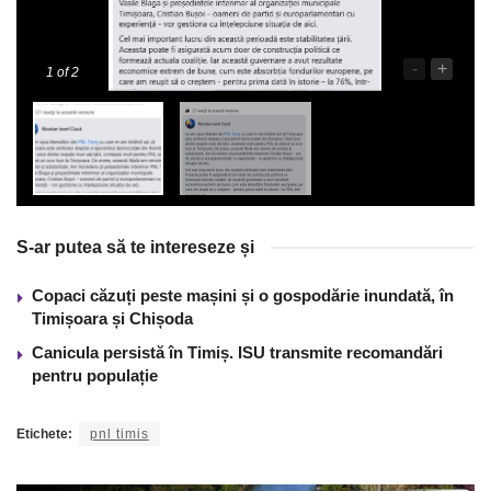
-
+
1
of 2
S-ar putea să te intereseze și
Copaci căzuți peste mașini și o gospodărie inundată, în
Timișoara și Chișoda
Canicula persistă în Timiș. ISU transmite recomandări
pentru populație
Etichete:
pnl timis