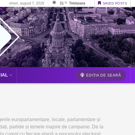
vineri, august 7, 2026
31
Timisoara
°C
SAVED POSTS
IAL
EDIȚIA DE SEARĂ
gerile europarlamentare, locale, parlamentare și
didați, partide și temele majore de campanie. De la
la curent cu fiecare etapă a procesului electoral.