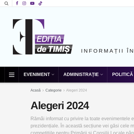
INFORMAȚII Î
EVENIMENT
ADMINISTRAȚIE
POLITICĂ
Acasă
Categorie
Alegeri 2024
Alegeri 2024
Rămâi informat cu privire la toate evenimentele e
prezidențiale. În această secțiune vei găsi cele m
competițiile pentru Primării și Consilii Locale pâ