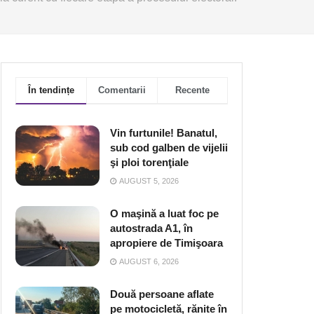
În tendințe
Comentarii
Recente
Vin furtunile! Banatul,
sub cod galben de vijelii
şi ploi torenţiale
AUGUST 5, 2026
O maşină a luat foc pe
autostrada A1, în
apropiere de Timişoara
AUGUST 6, 2026
Două persoane aflate
pe motocicletă, rănite în