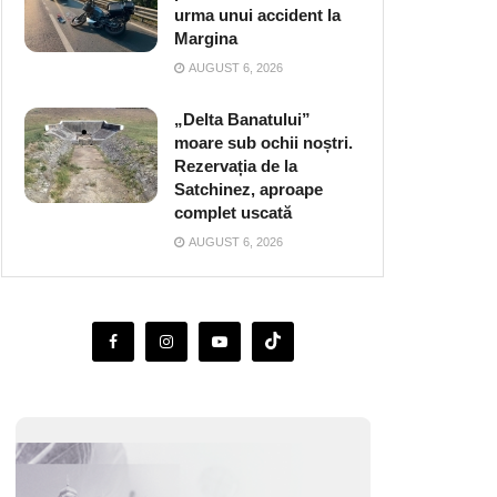
urma unui accident la
Margina
AUGUST 6, 2026
„Delta Banatului”
moare sub ochii noștri.
Rezervația de la
Satchinez, aproape
complet uscată
AUGUST 6, 2026