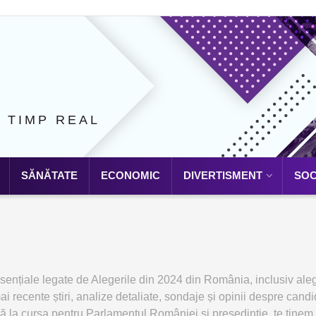
N TIMP REAL
SĂNĂTATE
ECONOMIC
DIVERTISMENT
SOC
sențiale legate de Alegerile din 2024 din România, inclusiv ale
ai recente știri, analize detaliate, sondaje și opinii despre can
nă la cursa pentru Parlamentul României și președinție, te ținem 