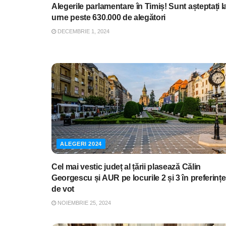
Alegerile parlamentare în Timiș! Sunt așteptați l
urne peste 630.000 de alegători
DECEMBRIE 1, 2024
ALEGERI 2024
Cel mai vestic județ al țării plasează Călin
Georgescu și AUR pe locurile 2 și 3 în preferințe
de vot
NOIEMBRIE 25, 2024