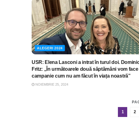
ALEGERI 2024
USR: Elena Lasconi a intrat în turul doi. Domini
Fritz: „În următoarele două săptămâni vom face
campanie cum nu am făcut în viața noastră”
NOIEMBRIE 25, 2024
PAG
1
2