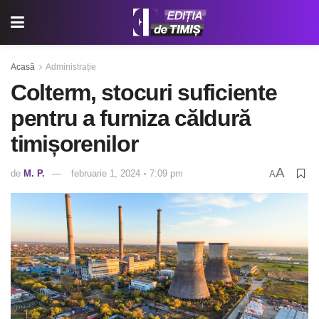
Acasă
Administrație
Colterm, stocuri suficiente
pentru a furniza căldură
timișorenilor
A
de
M. P.
februarie 1, 2024 ◦ 7:09 pm
A