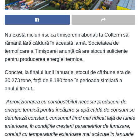
Nu există niciun risc ca timișorenii abonați la Colterm să
rămână fără căldură în această iarnă. Societatea de
termoficare a Timișoarei anunță că are stocuri suficiente
pentru producerea energiei termice.
Concret, la finalul lunii ianuarie, stocul de cărbune era de
30.273 tone, față de 8.180 tone în perioada similară a
anului trecut.
„
Aprovizionarea cu combustibilul necesar producerii de
energie termică pentru încălzire și apă caldă de consum se
derulează constant, consumul fiind mai ridicat față de lunile
anterioare, în condițiile creșterii parametrilor de furnizare,
corelați cu temperaturile exterioare mai scăzute în ianuarie