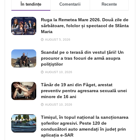
În tendințe
Comentarii
Recente
Ruga la Remetea Mare 2026. Două zile de
sărbătoare, folclor și spectacol de Sfânta
Maria
AUGUST 5, 2026
Scandal pe o terasă din vestul ţării! Un
procuror a tras focuri de armă asupra
poliţiştilor
AUGUST 10, 2026
Tânăr de 19 ani din Făget, arestat
preventiv pentru agresarea sexuală unei
minore de 16 ani
AUGUST 10, 2026
Timișul, în topul național la sancționarea
șoferilor agresivi. Peste 120 de
conducători auto amendați în județ prin
aplicația e-SAR