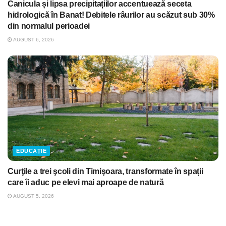
Canicula și lipsa precipitațiilor accentuează seceta
hidrologică în Banat! Debitele râurilor au scăzut sub 30%
din normalul perioadei
AUGUST 6, 2026
EDUCAȚIE
Curţile a trei şcoli din Timişoara, transformate în spații
care îi aduc pe elevi mai aproape de natură
AUGUST 5, 2026