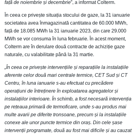
față de noiembrie și decembrie
”, a informat Colterm.
În ceea ce privește situația stocului de gaze, la 31 ianuarie
societatea avea înmagazinată cantitatea de 60.000 MWh,
față de 18.085 MWh la 31 ianuarie 2023, din care 29.000
MWh se vor consuma în luna februarie. În acest moment,
Colterm are în derulare două contracte de achiziție gaze
naturale, cu valabilitate până la 31 martie.
„În ceea ce privește intervențiile și reparațiile la instalațiile
aferente celor două mari centrale termice, CET Sud și CT
Centru, în luna ianuarie s-au efectuat cu precădere
operațiuni de întreținere în exploatarea agregatelor și
instalațiilor interioare. În schimb, a fost necesară intervenția
pe rețeaua primară de termoficare, unde s-au produs mai
multe avarii pe diferite tronsoane, precum și la instalațiile
conexe ale unor puncte termice din oraș. Din cele șase
intervenții programate, două au fost mai dificile și au cauzat