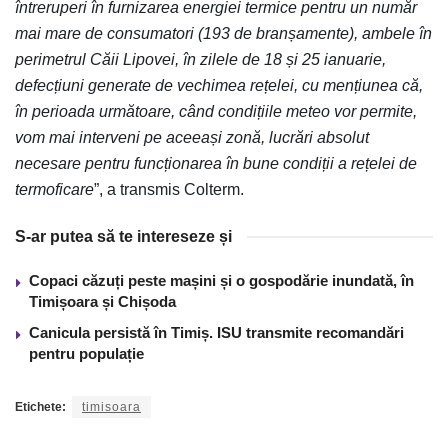
întreruperi în furnizarea energiei termice pentru un număr
mai mare de consumatori (193 de branșamente), ambele în
perimetrul Căii Lipovei, în zilele de 18 și 25 ianuarie,
defecțiuni generate de vechimea rețelei, cu mențiunea că,
în perioada următoare, când condițiile meteo vor permite,
vom mai interveni pe aceeași zonă, lucrări absolut
necesare pentru funcționarea în bune condiții a rețelei de
termoficare
”, a transmis Colterm.
S-ar putea să te intereseze și
Copaci căzuți peste mașini și o gospodărie inundată, în
Timișoara și Chișoda
Canicula persistă în Timiș. ISU transmite recomandări
pentru populație
Etichete:
timisoara