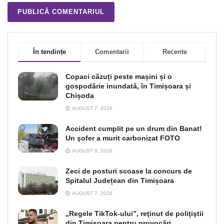
În tendințe
Comentarii
Recente
Copaci căzuți peste mașini și o
gospodărie inundată, în Timișoara și
Chișoda
AUGUST 7, 2026
Accident cumplit pe un drum din Banat!
Un şofer a murit carbonizat FOTO
AUGUST 8, 2026
Zeci de posturi scoase la concurs de
Spitalul Județean din Timișoara
AUGUST 7, 2026
„Regele TikTok-ului”, reţinut de poliţiştii
din Timişoara pentru provocări