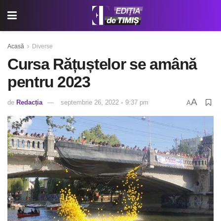
Acasă
Diverse
Cursa Rățuștelor se amână
pentru 2023
A
de
Redacția
septembrie 26, 2022 ◦ 9:37 pm
A