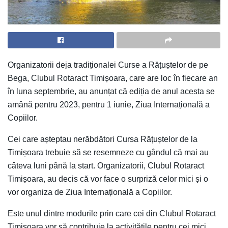
Organizatorii deja tradiționalei Curse a Rățuștelor de pe
Bega, Clubul Rotaract Timișoara, care are loc în fiecare an
în luna septembrie, au anunțat că ediția de anul acesta se
amână pentru 2023, pentru 1 iunie, Ziua Internațională a
Copiilor.
Cei care așteptau nerăbdători Cursa Rățuștelor de la
Timișoara trebuie să se resemneze cu gândul că mai au
câteva luni până la start. Organizatorii, Clubul Rotaract
Timișoara, au decis că vor face o surpriză celor mici și o
vor organiza de Ziua Internațională a Copiilor.
Este unul dintre modurile prin care cei din Clubul Rotaract
Timișoara vor să contribuie la activitățile pentru cei mici,