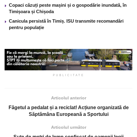
Copaci căzuți peste mașini și o gospodărie inundată, în
Timișoara și Chișoda
Canicula persistă în Timiș. ISU transmite recomandări
pentru populație
PUBLICITATE
Articolul anterior
Făgetul a pedalat și a reciclat! Acțiune organizată de
Săptămâna Europeană a Sportului
Articolul următor
Sute de metri de lemn confiscat de oamenii legii