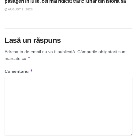
pasageri în iulie, cel mai ridicat trafic lunar din istoria sa
AUGUST 7, 2026
Lasă un răspuns
Adresa ta de email nu va fi publicată.
Câmpurile obligatorii sunt
*
marcate cu
*
Comentariu