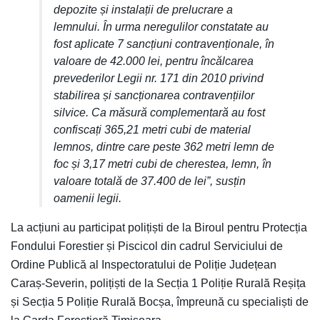
depozite și instalații de prelucrare a
lemnului. În urma neregulilor constatate au
fost aplicate 7 sancțiuni contravenționale, în
valoare de 42.000 lei, pentru încălcarea
prevederilor Legii nr. 171 din 2010 privind
stabilirea și sancționarea contravențiilor
silvice. Ca măsură complementară au fost
confiscați 365,21 metri cubi de material
lemnos, dintre care peste 362 metri lemn de
foc și 3,17 metri cubi de cherestea, lemn, în
valoare totală de 37.400 de lei”, susțin
oamenii legii.
La acțiuni au participat polițiști de la Biroul pentru Protecția
Fondului Forestier și Piscicol din cadrul Serviciului de
Ordine Publică al Inspectoratului de Poliție Județean
Caraș-Severin, polițiști de la Secția 1 Poliție Rurală Reșița
și Secția 5 Poliție Rurală Bocșa, împreună cu specialiști de