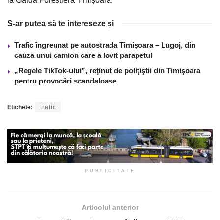
la Garda Forestieră Timișoara.
S-ar putea să te intereseze și
Trafic îngreunat pe autostrada Timişoara – Lugoj, din
cauza unui camion care a lovit parapetul
„Regele TikTok-ului”, reţinut de poliţiştii din Timişoara
pentru provocări scandaloase
Etichete:
trafic
PUBLICITATE
Articolul anterior