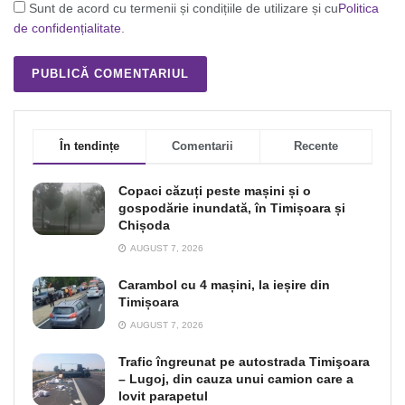
Sunt de acord cu termenii și condițiile de utilizare și cu
Politica
de confidențialitate
.
În tendințe
Comentarii
Recente
Copaci căzuți peste mașini și o
gospodărie inundată, în Timișoara și
Chișoda
AUGUST 7, 2026
Carambol cu 4 mașini, la ieșire din
Timișoara
AUGUST 7, 2026
Trafic îngreunat pe autostrada Timişoara
– Lugoj, din cauza unui camion care a
lovit parapetul