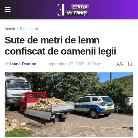
Acasă
Eveniment
Sute de metri de lemn
confiscat de oamenii legii
A
de
Ioana Damian
septembrie 27, 2022 ◦ 8:00 am
A