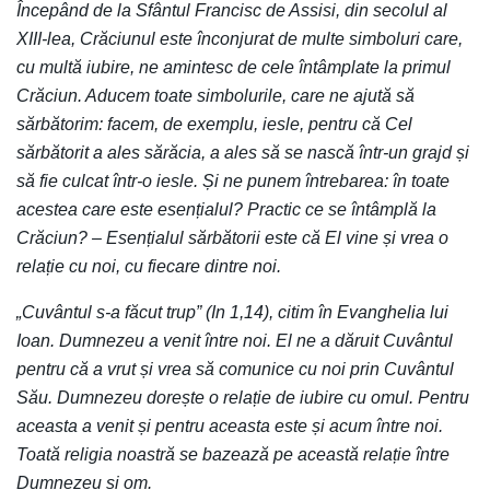
Începând de la Sfântul Francisc de Assisi, din secolul al
XIII-lea, Crăciunul este înconjurat de multe simboluri care,
cu multă iubire, ne amintesc de cele întâmplate la primul
Crăciun. Aducem toate simbolurile, care ne ajută să
sărbătorim: facem, de exemplu, iesle, pentru că Cel
sărbătorit a ales sărăcia, a ales să se nască într-un grajd și
să fie culcat într-o iesle. Și ne punem întrebarea: în toate
acestea care este esențialul? Practic ce se întâmplă la
Crăciun? – Esențialul sărbătorii este că El vine și vrea o
relație cu noi, cu fiecare dintre noi.
„Cuvântul s-a făcut trup” (In 1,14), citim în Evanghelia lui
Ioan. Dumnezeu a venit între noi. El ne a dăruit Cuvântul
pentru că a vrut și vrea să comunice cu noi prin Cuvântul
Său. Dumnezeu dorește o relație de iubire cu omul. Pentru
aceasta a venit și pentru aceasta este și acum între noi.
Toată religia noastră se bazează pe această relație între
Dumnezeu și om.