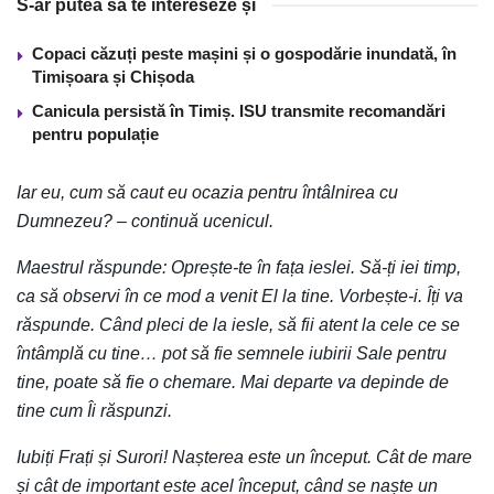
S-ar putea să te intereseze și
Copaci căzuți peste mașini și o gospodărie inundată, în
Timișoara și Chișoda
Canicula persistă în Timiș. ISU transmite recomandări
pentru populație
Iar eu, cum să caut eu ocazia pentru întâlnirea cu
Dumnezeu? – continuă ucenicul.
Maestrul răspunde: Oprește-te în fața ieslei. Să-ți iei timp,
ca să observi în ce mod a venit El la tine. Vorbește-i. Îți va
răspunde. Când pleci de la iesle, să fii atent la cele ce se
întâmplă cu tine… pot să fie semnele iubirii Sale pentru
tine, poate să fie o chemare. Mai departe va depinde de
tine cum Îi răspunzi.
Iubiți Frați și Surori! Nașterea este un început. Cât de mare
și cât de important este acel început, când se naște un