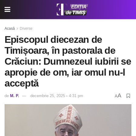
Acasă
Diverse
Episcopul diecezan de
Timișoara, în pastorala de
Crăciun: Dumnezeul iubirii se
apropie de om, iar omul nu-l
acceptă
A
de
M. P.
decembrie 25, 2025 ◦ 4:31 pm
A