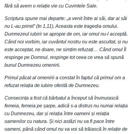
fără să avem o relație vie cu Cuvintele Sale.
Scriptura spune mai departe: „a venit între ai săi, dar ai săi
nu L-au primit” (In 1,11). Aceasta este tragedia omului.
Dumnezeul iubirii se apropie de om, iar omul nu-l acceptă.
Când noi vorbim, iar cuvântul nostru nu este ascultat, și nu
este acceptat, ne doare, ne simțim refuzați… Când omul Îl
respinge pe Domnul, respinge tot ceea ce vrea să spună
bunul Dumnezeu omenirii.
Primul păcat al omenirii a constat în faptul că primul om a
refuzat relația de iubire oferită de Dumnezeu.
Consecința a fost că bărbatul a început să învinuiască
femeia, femeia pe șarpe, adică s-a distrus nu numai relația
cu Dumnezeu, dar și relația între oameni și relația
oamenilor cu natura. Și nici astăzi nu va fi pace între
oameni, până când omul nu va voi să trăiască în relație de