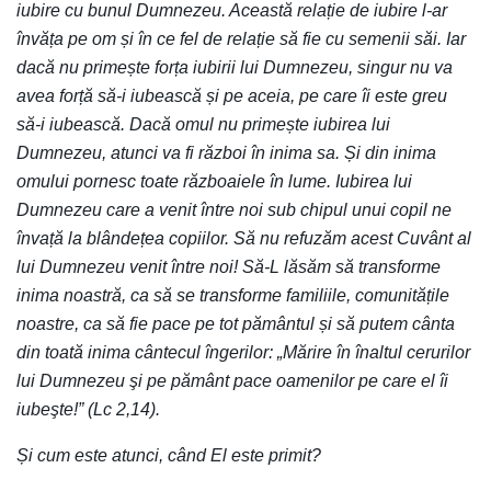
iubire cu bunul Dumnezeu. Această relație de iubire l-ar
învăța pe om și în ce fel de relație să fie cu semenii săi. Iar
dacă nu primește forța iubirii lui Dumnezeu, singur nu va
avea forță să-i iubească și pe aceia, pe care îi este greu
să-i iubească. Dacă omul nu primește iubirea lui
Dumnezeu, atunci va fi război în inima sa. Și din inima
omului pornesc toate războaiele în lume. Iubirea lui
Dumnezeu care a venit între noi sub chipul unui copil ne
învață la blândețea copiilor. Să nu refuzăm acest Cuvânt al
lui Dumnezeu venit între noi! Să-L lăsăm să transforme
inima noastră, ca să se transforme familiile, comunitățile
noastre, ca să fie pace pe tot pământul și să putem cânta
din toată inima cântecul îngerilor: „Mărire în înaltul cerurilor
lui Dumnezeu şi pe pământ pace oamenilor pe care el îi
iubeşte!” (Lc 2,14).
Și cum este atunci, când El este primit?