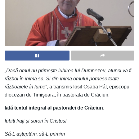
„Dacă omul nu primește iubirea lui Dumnezeu, atunci va fi
război în inima sa. Și din inima omului pornesc toate
războaiele în lume
”, a transmis Iosif Csaba Pál, episcopul
diecezan de Timişoara, în pastorala de Crăciun.
Iată textul integral al pastoralei de Crăciun:
Iubiți frați și surori în Cristos!
Să-L așteptăm, să-L primim