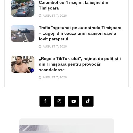
Carambol cu 4 mașini, la ieșire din
Timișoara
AUGUST 7, 2026
Trafic îngreunat pe autostrada Timişoara
– Lugoj, din cauza unui camion care a
lovit parapetul
AUGUST 7, 2026
„Regele TikTok-ului”, reţinut de poliţiştii
din Timişoara pentru provocări
scandaloase
AUGUST 7, 2026