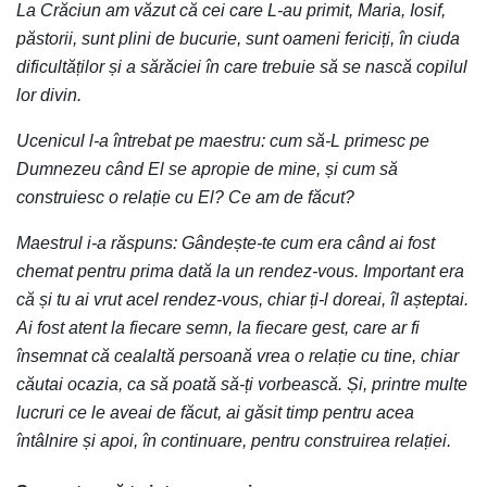
La Crăciun am văzut că cei care L-au primit, Maria, Iosif,
păstorii, sunt plini de bucurie, sunt oameni fericiți, în ciuda
dificultăților și a sărăciei în care trebuie să se nască copilul
lor divin.
Ucenicul l-a întrebat pe maestru: cum să-L primesc pe
Dumnezeu când El se apropie de mine, și cum să
construiesc o relație cu El? Ce am de făcut?
Maestrul i-a răspuns: Gândește-te cum era când ai fost
chemat pentru prima dată la un rendez-vous. Important era
că și tu ai vrut acel rendez-vous, chiar ți-l doreai, îl așteptai.
Ai fost atent la fiecare semn, la fiecare gest, care ar fi
însemnat că cealaltă persoană vrea o relație cu tine, chiar
căutai ocazia, ca să poată să-ți vorbească. Și, printre multe
lucruri ce le aveai de făcut, ai găsit timp pentru acea
întâlnire și apoi, în continuare, pentru construirea relației.