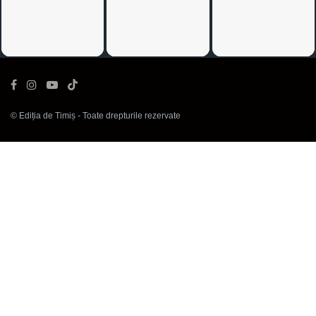
©
Ediția de Timiș
- Toate drepturile rezervate