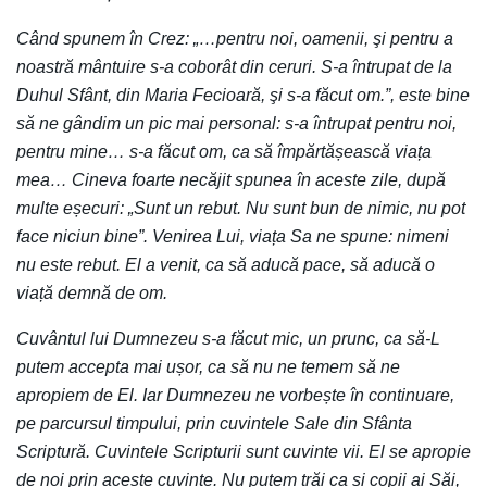
Când spunem în Crez: „…pentru noi, oamenii, şi pentru a
noastră mântuire s-a coborât din ceruri. S-a întrupat de la
Duhul Sfânt, din Maria Fecioară, şi s-a făcut om.”, este bine
să ne gândim un pic mai personal: s-a întrupat pentru noi,
pentru mine… s-a făcut om, ca să împărtășească viața
mea… Cineva foarte necăjit spunea în aceste zile, după
multe eșecuri: „Sunt un rebut. Nu sunt bun de nimic, nu pot
face niciun bine”. Venirea Lui, viața Sa ne spune: nimeni
nu este rebut. El a venit, ca să aducă pace, să aducă o
viață demnă de om.
Cuvântul lui Dumnezeu s-a făcut mic, un prunc, ca să-L
putem accepta mai ușor, ca să nu ne temem să ne
apropiem de El. Iar Dumnezeu ne vorbește în continuare,
pe parcursul timpului, prin cuvintele Sale din Sfânta
Scriptură. Cuvintele Scripturii sunt cuvinte vii. El se apropie
de noi prin aceste cuvinte. Nu putem trăi ca și copii ai Săi,