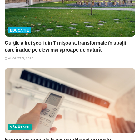
EDUCAȚIE
Curţile a trei şcoli din Timişoara, transformate în spații
care îi aduc pe elevi mai aproape de natură
AUGUST 5, 2026
SĂNĂTATE
Expunerea repetată la aer condiţionat ne poate