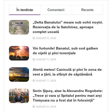
În tendințe
Comentarii
Recente
„Delta Banatului” moare sub ochii noștri.
Rezervația de la Satchinez, aproape
complet uscată
AUGUST 6, 2026
Vin furtunile! Banatul, sub cod galben
de vijelii şi ploi torenţiale
AUGUST 5, 2026
Alertă meteo! Caniculă şi ploi în zona de
vest a ţării, la sfârşit de săptămână
AUGUST 7, 2026
Sorin Şipoş, atac la Alexandru Rogobete:
„Trece și vara și Spitalul pentru mari arși
Timișoara nu a fost dat în folosință”
AUGUST 6, 2026