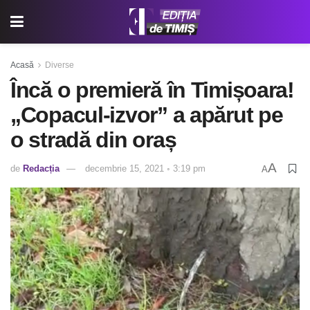
Acasă
Diverse
Încă o premieră în Timișoara!
„Copacul-izvor” a apărut pe
o stradă din oraș
A
de
Redacția
decembrie 15, 2021 ◦ 3:19 pm
A