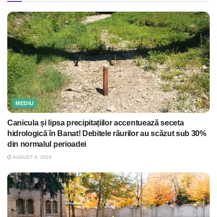
MEDIU
Canicula și lipsa precipitațiilor accentuează seceta
hidrologică în Banat! Debitele râurilor au scăzut sub 30%
din normalul perioadei
AUGUST 6, 2026