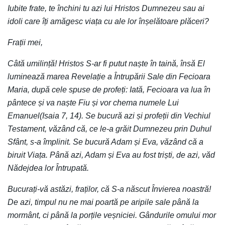
Iubite frate, te închini tu azi lui Hristos Dumnezeu sau ai
idoli care îți amăgesc viața cu ale lor înșelătoare plăceri?
Frații mei,
Câtă umilință! Hristos S-ar fi putut naște în taină, însă El
luminează marea Revelație a Întrupării Sale din Fecioara
Maria, după cele spuse de profeți: Iată, Fecioara va lua în
pântece și va naște Fiu și vor chema numele Lui
Emanuel(Isaia 7, 14). Se bucură azi și profeții din Vechiul
Testament, văzând că, ce le-a grăit Dumnezeu prin Duhul
Sfânt, s-a împlinit. Se bucură Adam și Eva, văzând că a
biruit Viața. Până azi, Adam și Eva au fost triști, de azi, văd
Nădejdea lor Întrupată.
Bucurați-vă astăzi, fraților, că S-a născut Învierea noastră!
De azi, timpul nu ne mai poartă pe aripile sale până la
mormânt, ci până la porțile veșniciei. Gândurile omului mor