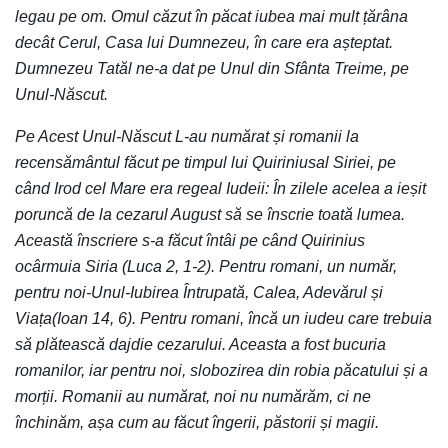
legau pe om. Omul căzut în păcat iubea mai mult țărâna
decât Cerul, Casa lui Dumnezeu, în care era așteptat.
Dumnezeu Tatăl ne-a dat pe Unul din Sfânta Treime, pe
Unul-Născut.
Pe Acest Unul-Născut L-au numărat și romanii la
recensământul făcut pe timpul lui Quiriniusal Siriei, pe
când Irod cel Mare era regeal Iudeii: În zilele acelea a ieșit
poruncă de la cezarul August să se înscrie toată lumea.
Această înscriere s-a făcut întâi pe când Quirinius
ocârmuia Siria (Luca 2, 1-2). Pentru romani, un număr,
pentru noi-Unul-Iubirea Întrupată, Calea, Adevărul și
Viața(Ioan 14, 6). Pentru romani, încă un iudeu care trebuia
să plătească dajdie cezarului. Aceasta a fost bucuria
romanilor, iar pentru noi, slobozirea din robia păcatului și a
morții. Romanii au numărat, noi nu numărăm, ci ne
închinăm, așa cum au făcut îngerii, păstorii și magii.