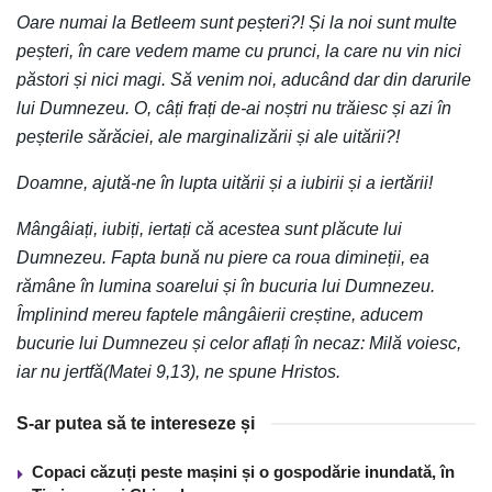
Oare numai la Betleem sunt peșteri?! Și la noi sunt multe
peșteri, în care vedem mame cu prunci, la care nu vin nici
păstori și nici magi. Să venim noi, aducând dar din darurile
lui Dumnezeu. O, câți frați de-ai noștri nu trăiesc și azi în
peșterile sărăciei, ale marginalizării și ale uitării?!
Doamne, ajută-ne în lupta uitării și a iubirii și a iertării!
Mângâiați, iubiți, iertați că acestea sunt plăcute lui
Dumnezeu. Fapta bună nu piere ca roua dimineții, ea
rămâne în lumina soarelui și în bucuria lui Dumnezeu.
Împlinind mereu faptele mângâierii creștine, aducem
bucurie lui Dumnezeu și celor aflați în necaz: Milă voiesc,
iar nu jertfă(Matei 9,13), ne spune Hristos.
S-ar putea să te intereseze și
Copaci căzuți peste mașini și o gospodărie inundată, în