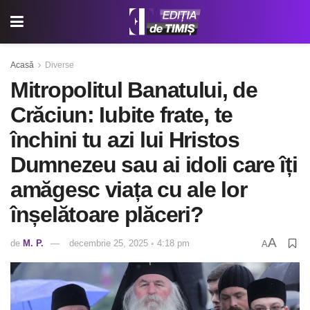
Acasă
Diverse
Mitropolitul Banatului, de
Crăciun: Iubite frate, te
închini tu azi lui Hristos
Dumnezeu sau ai idoli care îți
amăgesc viața cu ale lor
înșelătoare plăceri?
A
de
M. P.
decembrie 25, 2025 ◦ 4:18 pm
A