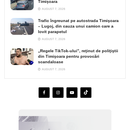
Timișoara
AUGUST 7, 2026
Trafic îngreunat pe autostrada Timişoara
– Lugoj, din cauza unui camion care a
lovit parapetul
AUGUST 7, 2026
„Regele TikTok-ului”, reţinut de poliţiştii
din Timişoara pentru provocări
scandaloase
AUGUST 7, 2026