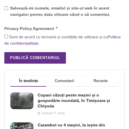
Salvează-mi numele, emailul și site-ul web în acest
navigator pentru data viitoare când o să comentez.
*
Privacy Policy Agreement
Sunt de acord cu termenii și condițiile de utilizare și cu
Politica
de confidențialitate
.
În tendințe
Comentarii
Recente
Copaci căzuți peste mașini și o
gospodărie inundată, în Timișoara și
Chișoda
AUGUST 7, 2026
Carambol cu 4 mașini, la ieșire din