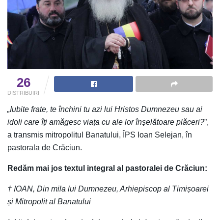
26
DISTRIBUIRI
„Iubite frate, te închini tu azi lui Hristos Dumnezeu sau ai
idoli care îți amăgesc viața cu ale lor înșelătoare plăceri?
”,
a transmis mitropolitul Banatului, ÎPS Ioan Selejan, în
pastorala de Crăciun.
Redăm mai jos textul integral al pastoralei de Crăciun:
† IOAN, Din mila lui Dumnezeu, Arhiepiscop al Timișoarei
și Mitropolit al Banatului