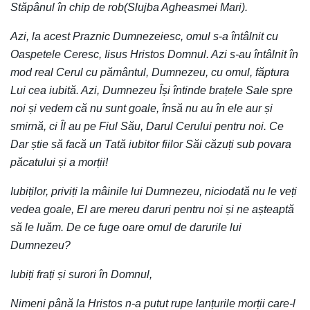
Stăpânul în chip de rob(Slujba Agheasmei Mari).
Azi, la acest Praznic Dumnezeiesc, omul s-a întâlnit cu
Oaspetele Ceresc, Iisus Hristos Domnul. Azi s-au întâlnit în
mod real Cerul cu pământul, Dumnezeu, cu omul, făptura
Lui cea iubită. Azi, Dumnezeu Își întinde brațele Sale spre
noi și vedem că nu sunt goale, însă nu au în ele aur și
smirnă, ci Îl au pe Fiul Său, Darul Cerului pentru noi. Ce
Dar știe să facă un Tată iubitor fiilor Săi căzuți sub povara
păcatului și a morții!
Iubiților, priviți la mâinile lui Dumnezeu, niciodată nu le veți
vedea goale, El are mereu daruri pentru noi și ne așteaptă
să le luăm. De ce fuge oare omul de darurile lui
Dumnezeu?
Iubiți frați și surori în Domnul,
Nimeni până la Hristos n-a putut rupe lanțurile morții care-l