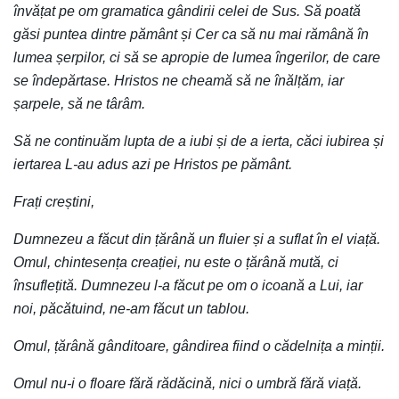
învățat pe om gramatica gândirii celei de Sus. Să poată
găsi puntea dintre pământ și Cer ca să nu mai rămână în
lumea șerpilor, ci să se apropie de lumea îngerilor, de care
se îndepărtase. Hristos ne cheamă să ne înălțăm, iar
șarpele, să ne târâm.
Să ne continuăm lupta de a iubi și de a ierta, căci iubirea și
iertarea L-au adus azi pe Hristos pe pământ.
Frați creștini,
Dumnezeu a făcut din țărână un fluier și a suflat în el viață.
Omul, chintesența creației, nu este o țărână mută, ci
însuflețită. Dumnezeu l-a făcut pe om o icoană a Lui, iar
noi, păcătuind, ne-am făcut un tablou.
Omul, țărână gânditoare, gândirea fiind o cădelnița a minții.
Omul nu-i o floare fără rădăcină, nici o umbră fără viață.