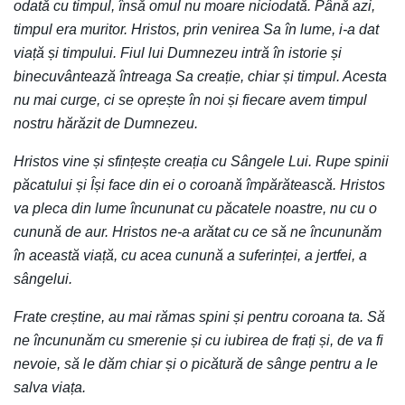
odată cu timpul, însă omul nu moare niciodată. Până azi,
timpul era muritor. Hristos, prin venirea Sa în lume, i-a dat
viață și timpului. Fiul lui Dumnezeu intră în istorie și
binecuvântează întreaga Sa creație, chiar și timpul. Acesta
nu mai curge, ci se oprește în noi și fiecare avem timpul
nostru hărăzit de Dumnezeu.
Hristos vine și sfințește creația cu Sângele Lui. Rupe spinii
păcatului și Își face din ei o coroană împărătească. Hristos
va pleca din lume încununat cu păcatele noastre, nu cu o
cunună de aur. Hristos ne-a arătat cu ce să ne încununăm
în această viață, cu acea cunună a suferinței, a jertfei, a
sângelui.
Frate creștine, au mai rămas spini și pentru coroana ta. Să
ne încununăm cu smerenie și cu iubirea de frați și, de va fi
nevoie, să le dăm chiar și o picătură de sânge pentru a le
salva viața.