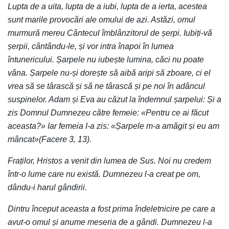
Lupta de a uita, lupta de a iubi, lupta de a ierta, acestea
sunt marile provocări ale omului de azi. Astăzi, omul
murmură mereu Cântecul îmblânzitorul de șerpi. Iubiți-vă
șerpii, cântându-le, și vor intra înapoi în lumea
întunericului. Șarpele nu iubește lumina, căci nu poate
vâna. Șarpele nu-și dorește să aibă aripi să zboare, ci el
vrea să se târască și să ne târască și pe noi în adâncul
suspinelor. Adam și Eva au căzut la îndemnul șarpelui: Și a
zis Domnul Dumnezeu către femeie: «Pentru ce ai făcut
aceasta?» Iar femeia I-a zis: «Șarpele m-a amăgit și eu am
mâncat»(Facere 3, 13).
Fraților, Hristos a venit din lumea de Sus. Noi nu credem
într-o lume care nu există. Dumnezeu l-a creat pe om,
dându-i harul gândirii.
Dintru început aceasta a fost prima îndeletnicire pe care a
avut-o omul și anume meseria de a gândi. Dumnezeu l-a