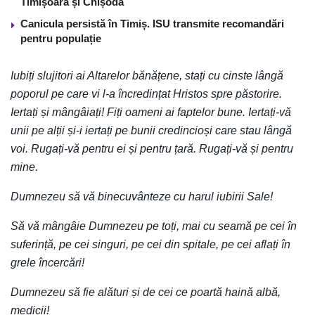
Timișoara și Chișoda
Canicula persistă în Timiș. ISU transmite recomandări
pentru populație
Iubiți slujitori ai Altarelor bănățene, stați cu cinste lângă
poporul pe care vi l-a încredințat Hristos spre păstorire.
Iertați și mângâiați! Fiți oameni ai faptelor bune. Iertați-vă
unii pe alții și-i iertați pe bunii credincioși care stau lângă
voi. Rugați-vă pentru ei și pentru țară. Rugați-vă și pentru
mine.
Dumnezeu să vă binecuvânteze cu harul iubirii Sale!
Să vă mângâie Dumnezeu pe toți, mai cu seamă pe cei în
suferință, pe cei singuri, pe cei din spitale, pe cei aflați în
grele încercări!
Dumnezeu să fie alături și de cei ce poartă haină albă,
medicii!