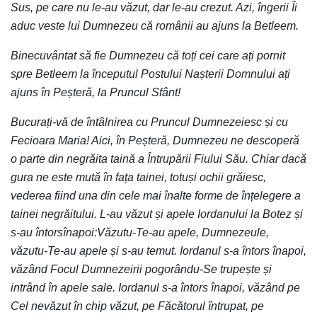
Sus, pe care nu le-au văzut, dar le-au crezut. Azi, îngerii Îi
aduc veste lui Dumnezeu că românii au ajuns la Betleem.
Binecuvântat să fie Dumnezeu că toți cei care ați pornit
spre Betleem la începutul Postului Nașterii Domnului ați
ajuns în Peșteră, la Pruncul Sfânt!
Bucurați-vă de întâlnirea cu Pruncul Dumnezeiesc și cu
Fecioara Maria! Aici, în Peșteră, Dumnezeu ne descoperă
o parte din negrăita taină a Întrupării Fiului Său. Chiar dacă
gura ne este mută în fața tainei, totuși ochii grăiesc,
vederea fiind una din cele mai înalte forme de înțelegere a
tainei negrăitului. L-au văzut și apele Iordanului la Botez și
s-au întorsînapoi:Văzutu-Te-au apele, Dumnezeule,
văzutu-Te-au apele și s-au temut. Iordanul s-a întors înapoi,
văzând Focul Dumnezeirii pogorându-Se trupește și
intrând în apele sale. Iordanul s-a întors înapoi, văzând pe
Cel nevăzut în chip văzut, pe Făcătorul întrupat, pe