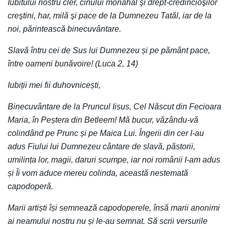
Iubitului nostru cler, cinului monahal şi drept-credincioşilor
creştini, har, milă şi pace de la Dumnezeu Tatăl, iar de la
noi, părintească binecuvântare.
Slavă întru cei de Sus lui Dumnezeu și pe pământ pace,
între oameni bunăvoire! (Luca 2, 14)
Iubiții mei fii duhovnicești,
Binecuvântare de la Pruncul Iisus, Cel Născut din Fecioara
Maria, în Peștera din Betleem! Mă bucur, văzându-vă
colindând pe Prunc și pe Maica Lui. Îngerii din cer I-au
adus Fiului lui Dumnezeu cântare de slavă, păstorii,
umilința lor, magii, daruri scumpe, iar noi românii I-am adus
și Îi vom aduce mereu colinda, această nestemată
capodoperă.
Marii artiști își semnează capodoperele, însă marii anonimi
ai neamului nostru nu și le-au semnat. Să scrii versurile