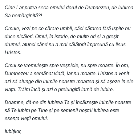
Cine i-ar putea seca omului dorul de Dumnezeu, de iubirea
Sa nemărginită?!
Omule, vezi pe ce cărare umbli, căci cărarea fără ispite nu
duce nicăieri. Omul, în istorie, de multe ori și-a greșit
drumul, atunci când nu a mai călătorit împreună cu Iisus
Hristos.
Omul se vremuiește spre veșnicie, nu spre moarte. În om,
Dumnezeu a semănat viață, iar nu moarte. Hristos a venit
azi să alunge din inimile noastre moartea și să așeze în ele
viața. Trăim încă și azi o prelungită iarnă de iubire.
Doamne, dă-ne din iubirea Ta și încălzește inimile noastre
să Te iubim pe Tine și pe semenii noștri! Iubirea este
esența vieții omului.
Iubiților,