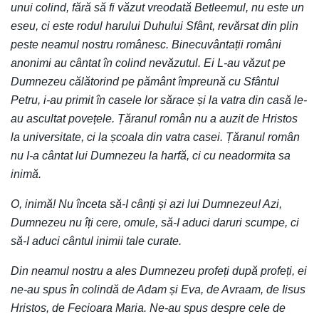
unui colind, fără să fi văzut vreodată Betleemul, nu este un
eseu, ci este rodul harului Duhului Sfânt, revărsat din plin
peste neamul nostru românesc. Binecuvântații români
anonimi au cântat în colind nevăzutul. Ei L-au văzut pe
Dumnezeu călătorind pe pământ împreună cu Sfântul
Petru, i-au primit în casele lor sărace și la vatra din casă le-
au ascultat povețele. Țăranul român nu a auzit de Hristos
la universitate, ci la școala din vatra casei. Țăranul român
nu I-a cântat lui Dumnezeu la harfă, ci cu neadormita sa
inimă.
O, inimă! Nu înceta să-I cânți și azi lui Dumnezeu! Azi,
Dumnezeu nu îți cere, omule, să-I aduci daruri scumpe, ci
să-I aduci cântul inimii tale curate.
Din neamul nostru a ales Dumnezeu profeți după profeți, ei
ne-au spus în colindă de Adam și Eva, de Avraam, de Iisus
Hristos, de Fecioara Maria. Ne-au spus despre cele de