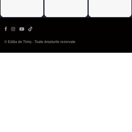
©
Ediția de Timiș
- Toate drepturile rezervate