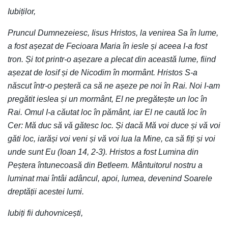
Iubiților,
Pruncul Dumnezeiesc, Iisus Hristos, la venirea Sa în lume,
a fost așezat de Fecioara Maria în iesle și aceea I-a fost
tron. Și tot printr-o așezare a plecat din această lume, fiind
așezat de Iosif și de Nicodim în mormânt. Hristos S-a
născut într-o peșteră ca să ne așeze pe noi în Rai. Noi I-am
pregătit ieslea și un mormânt, El ne pregătește un loc în
Rai. Omul I-a căutat loc în pământ, iar El ne caută loc în
Cer: Mă duc să vă gătesc loc. Și dacă Mă voi duce și vă voi
găti loc, iarăși voi veni și vă voi lua la Mine, ca să fiți și voi
unde sunt Eu (Ioan 14, 2-3). Hristos a fost Lumina din
Peștera întunecoasă din Betleem. Mântuitorul nostru a
luminat mai întâi adâncul, apoi, lumea, devenind Soarele
dreptății acestei lumi.
Iubiți fii duhovnicești,