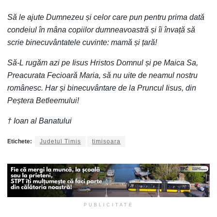
Să le ajute Dumnezeu și celor care pun pentru prima dată
condeiul în mâna copiilor dumneavoastră și îi învață să
scrie binecuvântatele cuvinte: mamă și țară!
Să-L rugăm azi pe Iisus Hristos Domnul și pe Maica Sa,
Preacurata Fecioară Maria, să nu uite de neamul nostru
românesc. Har și binecuvântare de la Pruncul Iisus, din
Peștera Betleemului!
† Ioan al Banatului
Etichete:
Judetul Timis
timisoara
PUBLICITATE