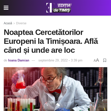
Acasă
Diverse
Noaptea Cercetătorilor
Europeni la Timișoara. Află
când și unde are loc
A
de
Ioana Damian
septembrie 29, 2022 ◦ 3:39 pm
A