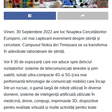
Vineri, 30 Septembrie 2022 are loc Noaptea Cercetătorilor
Europeni, cel mai captivant eveniment despre știință și
cercetare. Campusul Nokia din Timișoara se va transforma
în adevărate laboratoare de știință.
Vor fi 30 de expozanți care vor aduce spre deliciul
vizitatorilor: sisteme de telecomunicații terestre și prin
satelit, soluții ultra-compacte 4G și 5G (cea mai
performantă tehnologie de comunicații mobile) care încap
într-un rucsac, o gamă largă de roboți utilizați în diverse
domenii, sisteme de inteligență artificială utilizate în
medicină, drone, compuşi, imprimante 3D, dispozitive
pentru realitate virtuală și multe activități pentru toate