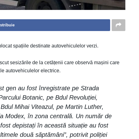
stribuie
ocat spațiile destinate autovehiculelor verzi.
rescut sesizările de la cetățenii care observă mașini care
le autovehiculelor electrice.
st gen au fost înregistrate pe Strada
rcului Botanic, pe Bdul Revoluției,
 Bdul Mihai Viteazul, pe Martin Luther,
i la Modex, în zona centrală. Un număr de
ost depistați în această situație au fost
 ultimele două săptămâni”, potrivit poliției