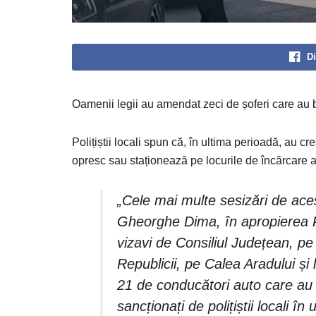
Di
Oamenii legii au amendat zeci de șoferi care au bl
Polițiștii locali spun că, în ultima perioadă, au c
opresc sau staționează pe locurile de încărcare a
„Cele mai multe sesizări de ace
Gheorghe Dima, în apropierea Pa
vizavi de Consiliul Județean, pe
Republicii, pe Calea Aradului ș
21 de conducători auto care au f
sancționați de polițiștii locali în