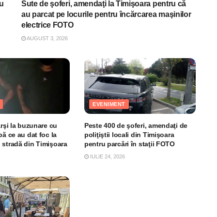
nu
Sute de şoferi, amendaţi la Timişoara pentru că
au parcat pe locurile pentru încărcarea maşinilor
electrice FOTO
AUGUST 3, 2026
EVENIMENT
arşi la buzunare cu
Peste 400 de şoferi, amendaţi de
pă ce au dat foc la
poliţiştii locali din Timişoara
 stradă din Timişoara
pentru parcări în staţii FOTO
IULIE 24, 2026