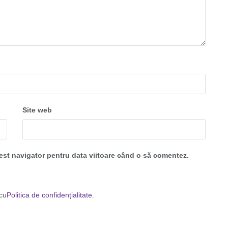
Site web
cest navigator pentru data viitoare când o să comentez.
 cu
Politica de confidențialitate
.