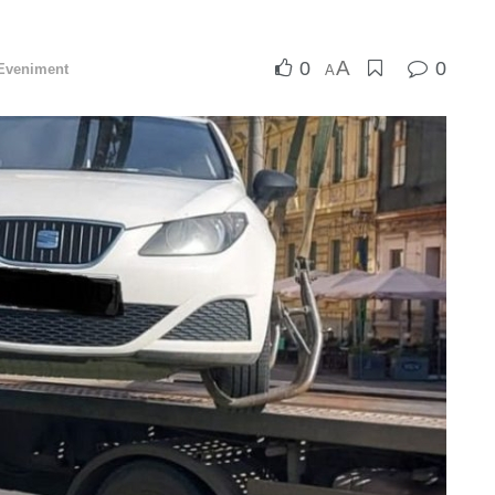
A
0
0
Eveniment
A