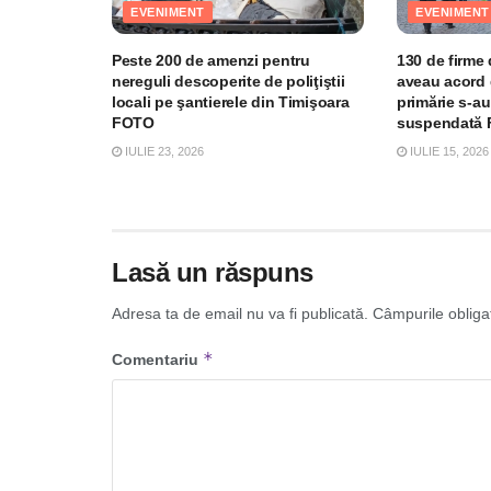
EVENIMENT
EVENIMENT
Peste 200 de amenzi pentru
130 de firme
nereguli descoperite de poliţiştii
aveau acord 
locali pe şantierele din Timişoara
primărie s-au
FOTO
suspendată
IULIE 23, 2026
IULIE 15, 2026
Lasă un răspuns
Adresa ta de email nu va fi publicată.
Câmpurile obliga
*
Comentariu