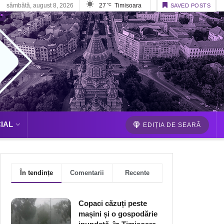
sâmbătă, august 8, 2026
27
Timisoara
°C
SAVED POSTS
IAL
EDIȚIA DE SEARĂ
În tendințe
Comentarii
Recente
Copaci căzuți peste
mașini și o gospodărie