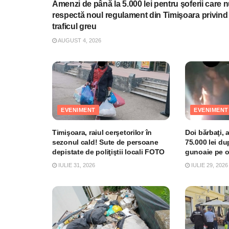
Amenzi de până la 5.000 lei pentru şoferii care 
respectă noul regulament din Timişoara privind
traficul greu
AUGUST 4, 2026
EVENIMENT
EVENIMENT
Timişoara, raiul cerşetorilor în
Doi bărbaţi, 
sezonul cald! Sute de persoane
75.000 lei du
depistate de poliţiştii locali FOTO
gunoaie pe o
IULIE 31, 2026
IULIE 29, 2026