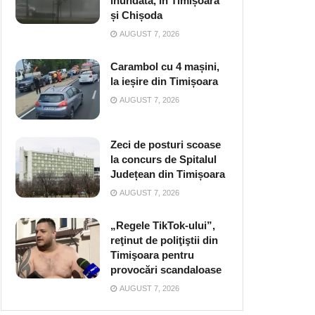
inundată, în Timișoara
și Chișoda
AUGUST 7, 2026
Carambol cu 4 mașini,
la ieșire din Timișoara
AUGUST 7, 2026
Zeci de posturi scoase
la concurs de Spitalul
Județean din Timișoara
AUGUST 7, 2026
„Regele TikTok-ului”,
reţinut de poliţiştii din
Timişoara pentru
provocări scandaloase
AUGUST 7, 2026