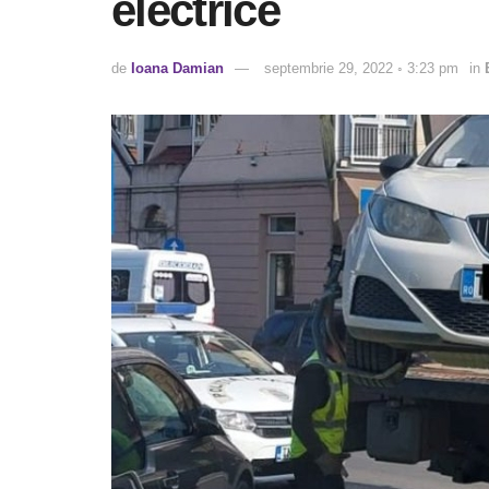
electrice
de
Ioana Damian
septembrie 29, 2022 ◦ 3:23 pm
in