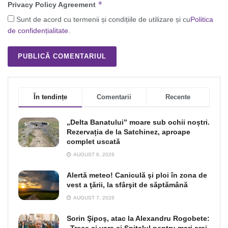
*
Privacy Policy Agreement
Sunt de acord cu termenii și condițiile de utilizare și cu
Politica
de confidențialitate
.
În tendințe
Comentarii
Recente
„Delta Banatului” moare sub ochii noștri.
Rezervația de la Satchinez, aproape
complet uscată
AUGUST 6, 2026
Alertă meteo! Caniculă şi ploi în zona de
vest a ţării, la sfârşit de săptămână
AUGUST 7, 2026
Sorin Şipoş, atac la Alexandru Rogobete: