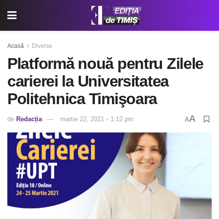
Acasă
Diverse
Platformă nouă pentru Zilele
carierei la Universitatea
Politehnica Timişoara
A
de
Redacția
martie 22, 2021 ◦ 1:12 pm
A