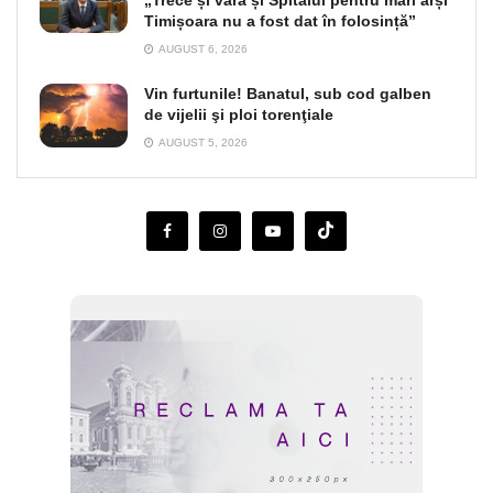
„Trece și vara și Spitalul pentru mari arși
Timișoara nu a fost dat în folosință”
AUGUST 6, 2026
Vin furtunile! Banatul, sub cod galben
de vijelii şi ploi torenţiale
AUGUST 5, 2026