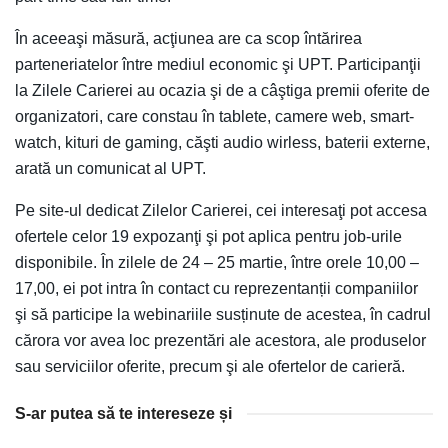
În aceeaşi măsură, acţiunea are ca scop întărirea
parteneriatelor între mediul economic şi UPT. Participanţii
la Zilele Carierei au ocazia şi de a câştiga premii oferite de
organizatori, care constau în tablete, camere web, smart-
watch, kituri de gaming, căşti audio wirless, baterii externe,
arată un comunicat al UPT.
Pe site-ul dedicat Zilelor Carierei, cei interesaţi pot accesa
ofertele celor 19 expozanţi şi pot aplica pentru job-urile
disponibile. În zilele de 24 – 25 martie, între orele 10,00 –
17,00, ei pot intra în contact cu reprezentanții companiilor
şi să participe la webinariile susținute de acestea, în cadrul
cărora vor avea loc prezentări ale acestora, ale produselor
sau serviciilor oferite, precum şi ale ofertelor de carieră.
S-ar putea să te intereseze și