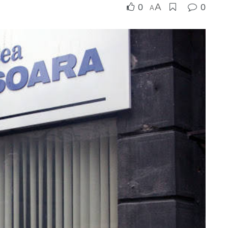
A
0
0
A