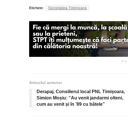
Etichete:
Societatea Timișoara
PU
Articolul anterior
Derapaj. Consilierul local PNL Timișoara,
Simion Moșiu: “Au venit jandarmi olteni,
cum au venit şi în ’89 cu bâtele”