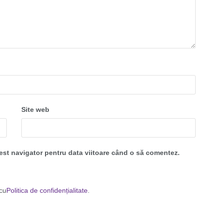
Site web
cest navigator pentru data viitoare când o să comentez.
 cu
Politica de confidențialitate
.