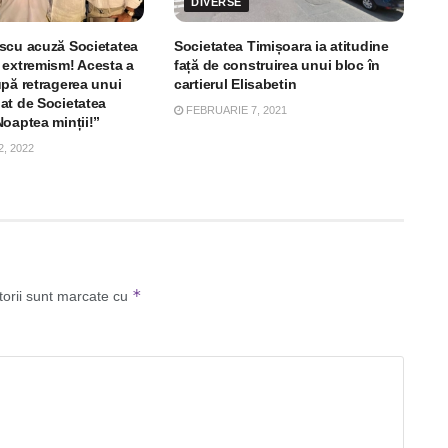
DIVERSE
scu acuză Societatea
Societatea Timișoara ia atitudine
 extremism! Acesta a
față de construirea unui bloc în
upă retragerea unui
cartierul Elisabetin
at de Societatea
FEBRUARIE 7, 2021
Noaptea minții!”
, 2022
*
torii sunt marcate cu