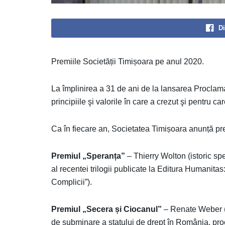
Di
Premiile Societății Timișoara pe anul 2020.
La împlinirea a 31 de ani de la lansarea Proclama
principiile şi valorile în care a crezut şi pentru ca
Ca în fiecare an, Societatea Timișoara anunță pr
Premiul „Speranța”
– Thierry Wolton (istoric spe
al recentei trilogii publicate la Editura Humanita
Complicii”).
Premiul „Secera și Ciocanul”
– Renate Weber (p
de subminare a statului de drept în România, proc