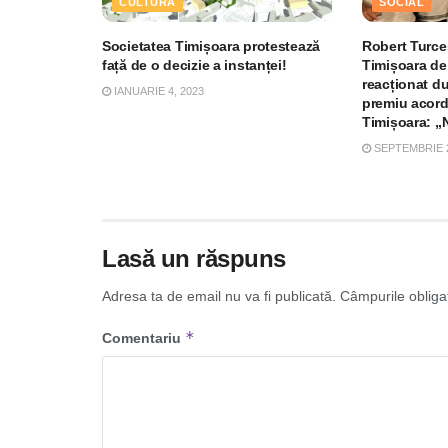
CULTURĂ
SOCIAL
Societatea Timișoara protestează
Robert Turce
față de o decizie a instanței!
Timișoara de
reacționat d
IANUARIE 4, 2023
premiu acord
Timișoara: „
SEPTEMBRIE 2
Lasă un răspuns
Adresa ta de email nu va fi publicată.
Câmpurile obliga
*
Comentariu