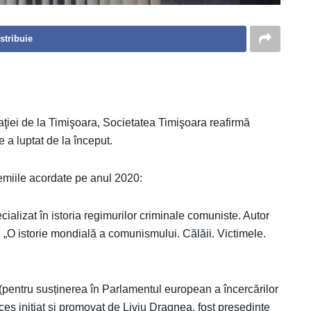
stribuie
ţiei de la Timişoara, Societatea Timişoara reafirmă
re a luptat de la început.
emiile acordate pe anul 2020:
cializat în istoria regimurilor criminale comuniste. Autor
s: „O istorie mondială a comunismului. Călăii. Victimele.
entru susținerea în Parlamentul european a încercărilor
es inițiat și promovat de Liviu Dragnea, fost președinte