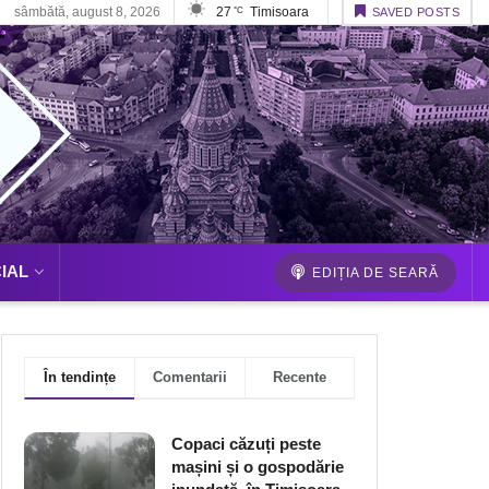
sâmbătă, august 8, 2026
27
Timisoara
°C
SAVED POSTS
IAL
EDIȚIA DE SEARĂ
În tendințe
Comentarii
Recente
Copaci căzuți peste
mașini și o gospodărie