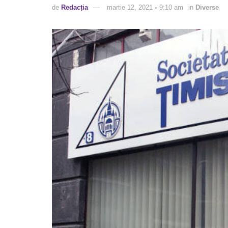
de
Redacția
martie 12, 2021 ◦ 9:10 am
in
Diverse