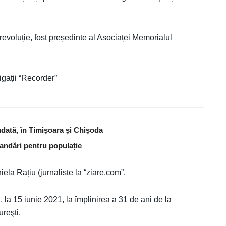
revoluție, fost președinte al Asociaței Memorialul
igații “Recorder”
dată, în Timișoara și Chișoda
andări pentru populație
a Rațiu (jurnaliste la “ziare.com”.
 la 15 iunie 2021, la împlinirea a 31 de ani de la
ureşti.