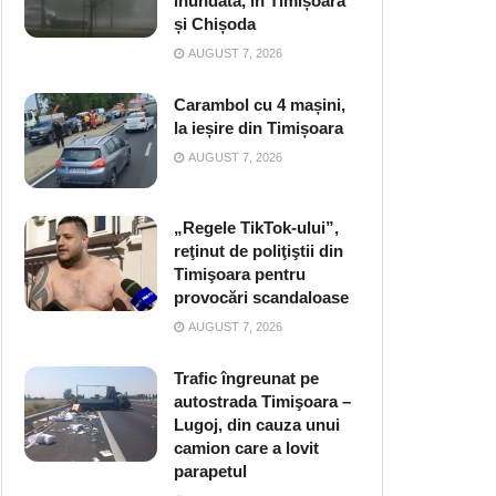
inundată, în Timișoara
și Chișoda
AUGUST 7, 2026
Carambol cu 4 mașini,
la ieșire din Timișoara
AUGUST 7, 2026
„Regele TikTok-ului”,
reţinut de poliţiştii din
Timişoara pentru
provocări scandaloase
AUGUST 7, 2026
Trafic îngreunat pe
autostrada Timişoara –
Lugoj, din cauza unui
camion care a lovit
parapetul