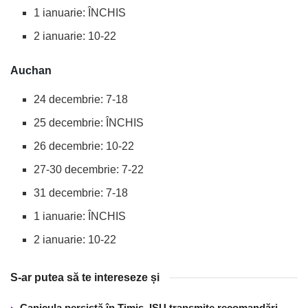
1 ianuarie: ÎNCHIS
2 ianuarie: 10-22
Auchan
24 decembrie: 7-18
25 decembrie: ÎNCHIS
26 decembrie: 10-22
27-30 decembrie: 7-22
31 decembrie: 7-18
1 ianuarie: ÎNCHIS
2 ianuarie: 10-22
S-ar putea să te intereseze și
Canicula persistă în Timiș. ISU transmite recomandări