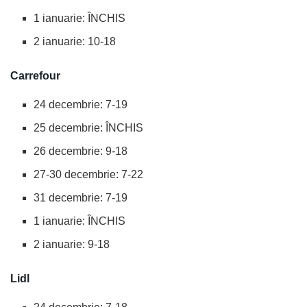
1 ianuarie: ÎNCHIS
2 ianuarie: 10-18
Carrefour
24 decembrie: 7-19
25 decembrie: ÎNCHIS
26 decembrie: 9-18
27-30 decembrie: 7-22
31 decembrie: 7-19
1 ianuarie: ÎNCHIS
2 ianuarie: 9-18
Lidl