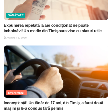
SĂNĂTATE
Expunerea repetată la aer condiţionat ne poate
îmbolnăvi! Un medic din Timişoara vine cu sfaturi utile
AUGUST 5, 2026
EVENIMENT
Inconştienţă! Un tânăr de 17 ani, din Timiş, a furat două
maşini şi le-a condus fără permis