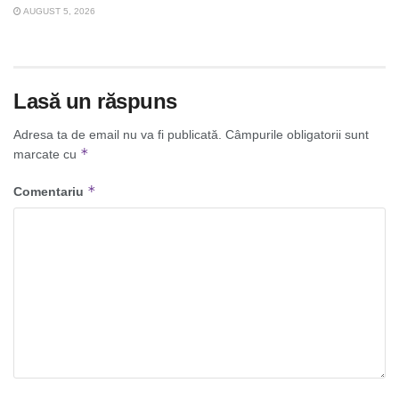
AUGUST 5, 2026
Lasă un răspuns
Adresa ta de email nu va fi publicată.
Câmpurile obligatorii sunt
*
marcate cu
*
Comentariu