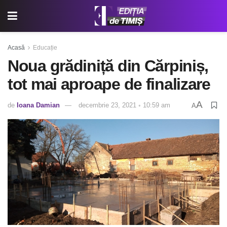
Acasă
Educație
Noua grădiniță din Cărpiniș,
tot mai aproape de finalizare
A
de
Ioana Damian
decembrie 23, 2021 ◦ 10:59 am
A