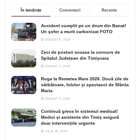
În tendințe
Comentarii
Recente
Accident cumplit pe un drum din Banat!
Un şofer a murit carbonizat FOTO
AUGUST 8, 2026
Zeci de posturi scoase la concurs de
Spitalul Județean din Timișoara
AUGUST 7, 2026
Ruga la Remetea Mare 2026. Două zile de
sărbătoare, folclor și spectacol de Sfânta
Maria
AUGUST 5, 2026
Continuă greva în sistemul medical!
Medici și asistente din Timiș asigură
doar intervențiile urgente
IULIE 29, 2026