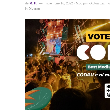
de
M. P.
noiembrie 16, 2022 ◦ 5:56 pm - Actualizat: n
in
Diverse