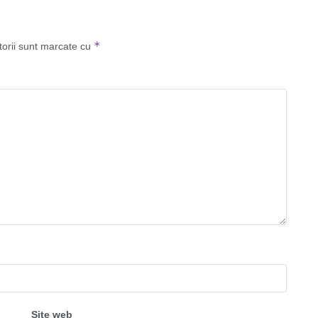
*
torii sunt marcate cu
Site web