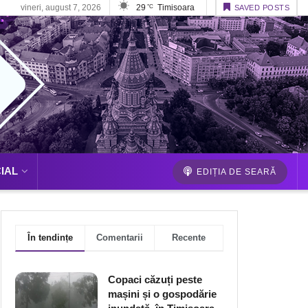
vineri, august 7, 2026
29
Timisoara
°C
SAVED POSTS
IAL
EDIȚIA DE SEARĂ
În tendințe
Comentarii
Recente
Copaci căzuți peste
mașini și o gospodărie