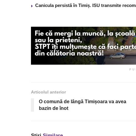
Canicula persistă în Timiș. ISU transmite recom
PU
Articolul anterior
O comună de lângă Timișoara va avea
bazin de înot
Știri
Similare