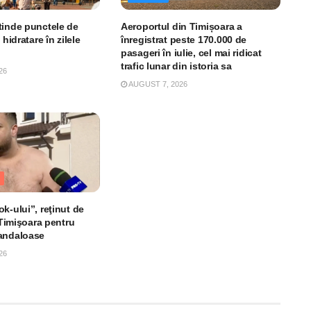
tinde punctele de
Aeroportul din Timișoara a
 hidratare în zilele
înregistrat peste 170.000 de
pasageri în iulie, cel mai ridicat
trafic lunar din istoria sa
26
AUGUST 7, 2026
k-ului”, reţinut de
n Timişoara pentru
andaloase
26