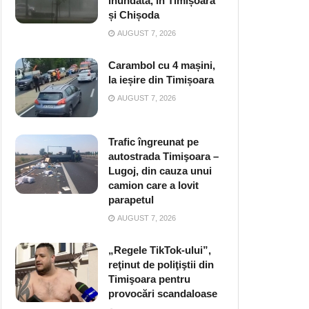
inundată, în Timișoara
și Chișoda
AUGUST 7, 2026
Carambol cu 4 mașini,
la ieșire din Timișoara
AUGUST 7, 2026
Trafic îngreunat pe
autostrada Timişoara –
Lugoj, din cauza unui
camion care a lovit
parapetul
AUGUST 7, 2026
„Regele TikTok-ului”,
reţinut de poliţiştii din
Timişoara pentru
provocări scandaloase