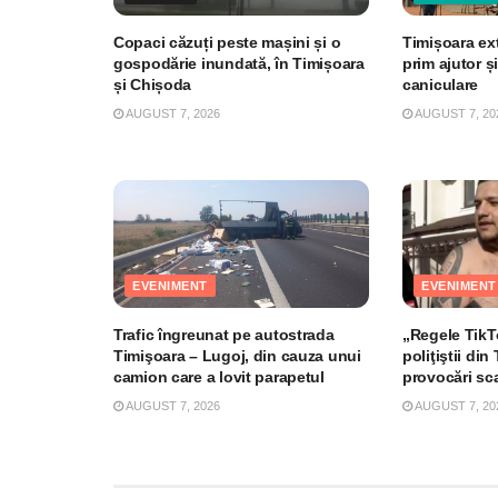
Copaci căzuți peste mașini și o
Timișoara ex
gospodărie inundată, în Timișoara
prim ajutor și
și Chișoda
caniculare
AUGUST 7, 2026
AUGUST 7, 20
EVENIMENT
EVENIMENT
Trafic îngreunat pe autostrada
„Regele TikTo
Timişoara – Lugoj, din cauza unui
poliţiştii di
camion care a lovit parapetul
provocări sc
AUGUST 7, 2026
AUGUST 7, 20