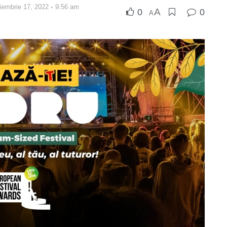
oiembrie 17, 2022 ◦ 9:56 am
A
0
0
A