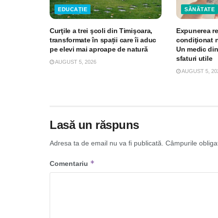
EDUCAȚIE
SĂNĂTATE
Curţile a trei şcoli din Timişoara,
Expunerea re
transformate în spații care îi aduc
condiţionat 
pe elevi mai aproape de natură
Un medic din
sfaturi utile
AUGUST 5, 2026
AUGUST 5, 20
Lasă un răspuns
Adresa ta de email nu va fi publicată.
Câmpurile obliga
*
Comentariu