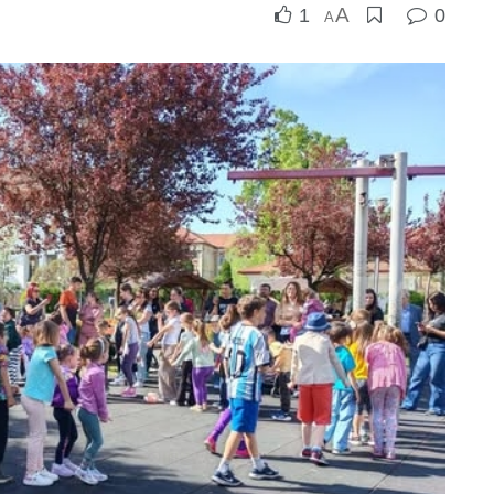
A
1
0
A