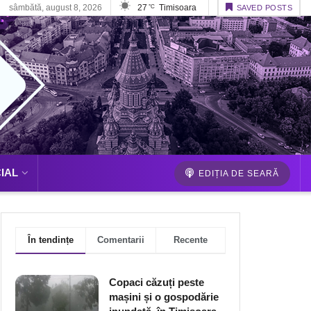
sâmbătă, august 8, 2026
27
Timisoara
°C
SAVED POSTS
IAL
EDIȚIA DE SEARĂ
În tendințe
Comentarii
Recente
Copaci căzuți peste
mașini și o gospodărie