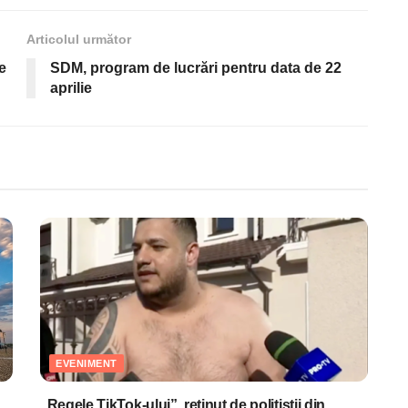
Articolul următor
e
SDM, program de lucrări pentru data de 22
aprilie
EVENIMENT
„Regele TikTok-ului”, reţinut de poliţiştii din