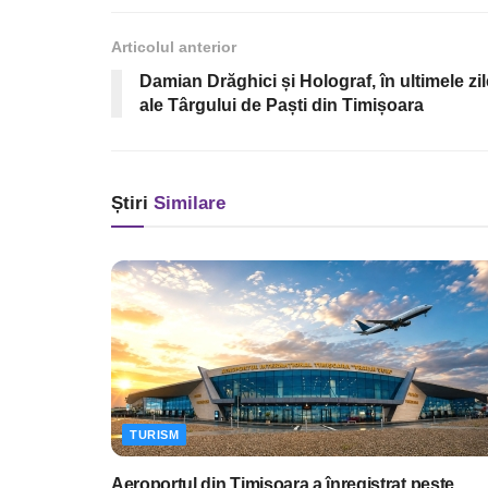
Articolul anterior
Damian Drăghici și Holograf, în ultimele zil
ale Târgului de Paști din Timișoara
Știri
Similare
TURISM
Aeroportul din Timișoara a înregistrat peste