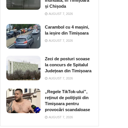
inundată, în Timișoara
și Chișoda
AUGUST 7, 2026
Carambol cu 4 mașini,
la ieșire din Timișoara
AUGUST 7, 2026
Zeci de posturi scoase
la concurs de Spitalul
Județean din Timișoara
AUGUST 7, 2026
„Regele TikTok-ului”,
reţinut de poliţiştii din
Timişoara pentru
provocări scandaloase
AUGUST 7, 2026