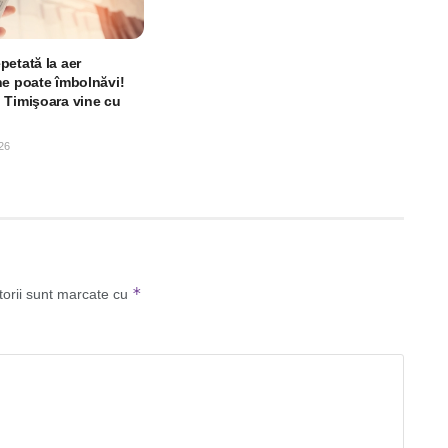
petată la aer
ne poate îmbolnăvi!
 Timişoara vine cu
26
*
torii sunt marcate cu