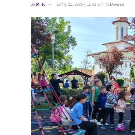
de
M. P.
aprilie 21, 2025 ◦ 11:42 am
in
Diverse