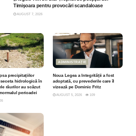
Timişoara pentru provocări scandaloase
AUGUST 7, 2026
ADMINISTRAȚIE
psa precipitațiilor
Noua Legea a Integrității a fost
seceta hidrologică în
adoptată, cu prevederile care îl
le râurilor au scăzut
vizează pe Dominic Fritz
normalul perioadei
AUGUST 5, 2026
109
26