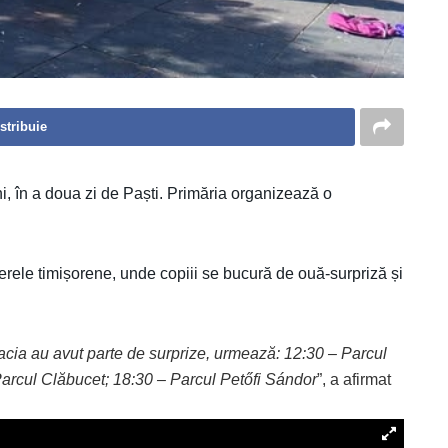
stribuie
ni, în a doua zi de Paști. Primăria organizează o
ierele timișorene, unde copiii se bucură de ouă-surpriză și
acia au avut parte de surprize, urmează: 12:30 – Parcul
arcul Clăbucet; 18:30 – Parcul Petőfi Sándor
”, a afirmat