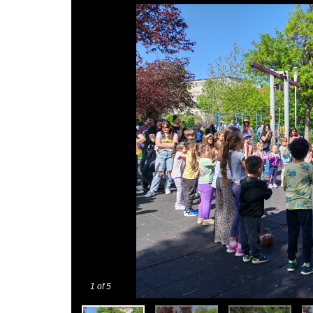
1
of 5