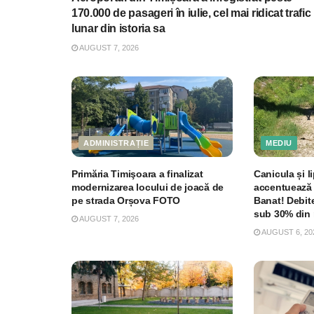
170.000 de pasageri în iulie, cel mai ridicat trafic
lunar din istoria sa
AUGUST 7, 2026
ADMINISTRAȚIE
MEDIU
Primăria Timişoara a finalizat
Canicula și li
modernizarea locului de joacă de
accentuează 
pe strada Orșova FOTO
Banat! Debite
sub 30% din 
AUGUST 7, 2026
AUGUST 6, 20