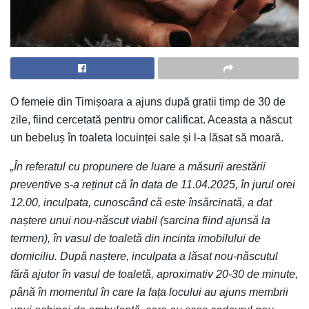
O femeie din Timișoara a ajuns după gratii timp de 30 de
zile, fiind cercetată pentru omor calificat. Aceasta a născut
un bebeluș în toaleta locuinței sale și l-a lăsat să moară.
„În referatul cu propunere de luare a măsurii arestării
preventive s-a reținut că în data de 11.04.2025, în jurul orei
12.00, inculpata, cunoscând că este însărcinată, a dat
naștere unui nou-născut viabil (sarcina fiind ajunsă la
termen), în vasul de toaletă din incinta imobilului de
domiciliu. După naștere, inculpata a lăsat nou-născutul
fără ajutor în vasul de toaletă, aproximativ 20-30 de minute,
până în momentul în care la fața locului au ajuns membrii