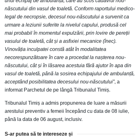
unui echipaj de ambulanță, care au scos cadavrul nou-
născutului din vasul de toaletă. Conform raportului medico-
legal de necropsie, decesul nou-născutului a survenit ca
urmare a leziunii suferite la nivelul capului, produsă cel
mai probabil în momentul expulzării, prin lovire de pereții
vasului de toaletă, cât și a asfixiei mecanice (înec).
Vinovăția inculpatei constă atât în modalitatea
necorespunzătoare în care a procedat la nașterea nou-
născutului, cât și în lăsarea acestuia fără ajutor în apa din
vasul de toaletă, până la sosirea echipajului de ambulanță,
acceptând posibilitatea decesului nou-născutului”
, a
informat Parchetul de pe lângă Tribunalul Timiș.
Tribunalul Timiș a admis propunerea de luare a măsurii
arestului preventiv a femeii începând cu data de 08 iulie,
până la data de 06 august, inclusiv.
S-ar putea să te intereseze și