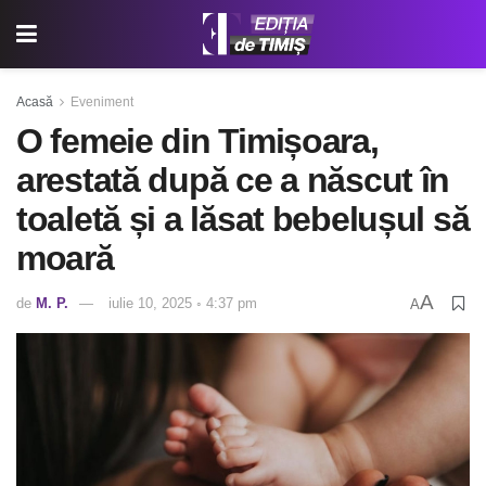
Acasă
Eveniment
O femeie din Timișoara,
arestată după ce a născut în
toaletă și a lăsat bebelușul să
moară
A
de
M. P.
iulie 10, 2025 ◦ 4:37 pm
A