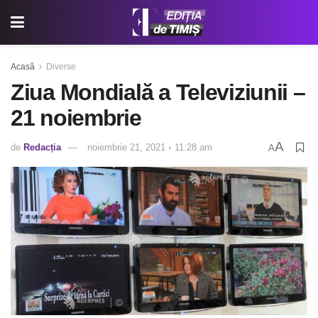
Acasă
Diverse
Ziua Mondială a Televiziunii –
21 noiembrie
A
de
Redacția
noiembrie 21, 2021 ◦ 11:28 am
A