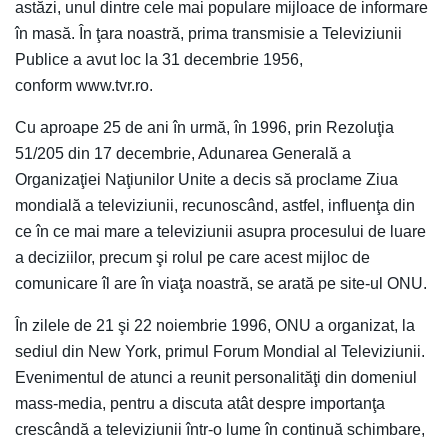
astăzi, unul dintre cele mai populare mijloace de informare
în masă. În ţara noastră, prima transmisie a Televiziunii
Publice a avut loc la 31 decembrie 1956,
conform www.tvr.ro.
Cu aproape 25 de ani în urmă, în 1996, prin Rezoluţia
51/205 din 17 decembrie, Adunarea Generală a
Organizaţiei Naţiunilor Unite a decis să proclame Ziua
mondială a televiziunii, recunoscând, astfel, influenţa din
ce în ce mai mare a televiziunii asupra procesului de luare
a deciziilor, precum şi rolul pe care acest mijloc de
comunicare îl are în viaţa noastră, se arată pe site-ul ONU.
În zilele de 21 şi 22 noiembrie 1996, ONU a organizat, la
sediul din New York, primul Forum Mondial al Televiziunii.
Evenimentul de atunci a reunit personalităţi din domeniul
mass-media, pentru a discuta atât despre importanţa
crescândă a televiziunii într-o lume în continuă schimbare,