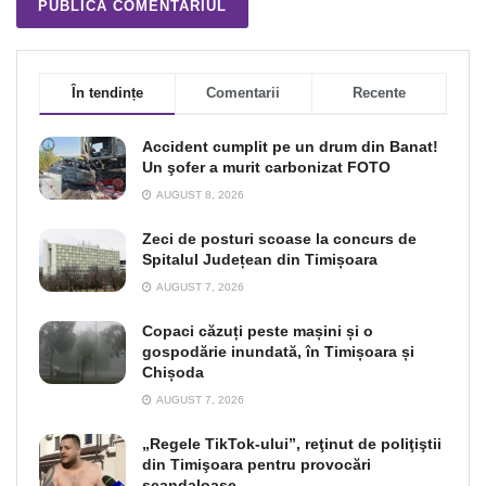
În tendințe
Comentarii
Recente
Accident cumplit pe un drum din Banat!
Un şofer a murit carbonizat FOTO
AUGUST 8, 2026
Zeci de posturi scoase la concurs de
Spitalul Județean din Timișoara
AUGUST 7, 2026
Copaci căzuți peste mașini și o
gospodărie inundată, în Timișoara și
Chișoda
AUGUST 7, 2026
„Regele TikTok-ului”, reţinut de poliţiştii
din Timişoara pentru provocări
scandaloase