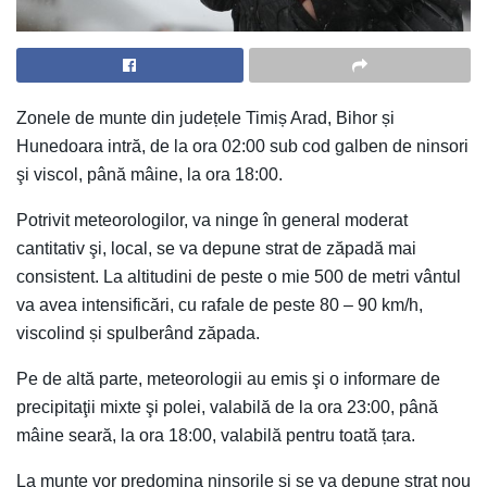
Zonele de munte din județele Timiș Arad, Bihor și
Hunedoara intră, de la ora 02:00 sub cod galben de ninsori
şi viscol, până mâine, la ora 18:00.
Potrivit meteorologilor, va ninge în general moderat
cantitativ şi, local, se va depune strat de zăpadă mai
consistent. La altitudini de peste o mie 500 de metri vântul
va avea intensificări, cu rafale de peste 80 – 90 km/h,
viscolind și spulberând zăpada.
Pe de altă parte, meteorologii au emis şi o informare de
precipitaţii mixte şi polei, valabilă de la ora 23:00, până
mâine seară, la ora 18:00, valabilă pentru toată țara.
La munte vor predomina ninsorile şi se va depune strat nou