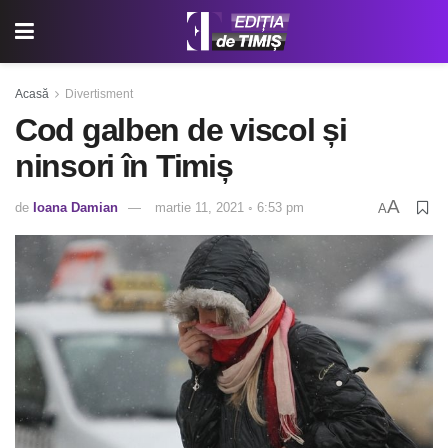
Acasă
Divertisment
Cod galben de viscol și
ninsori în Timiș
A
de
Ioana Damian
martie 11, 2021 ◦ 6:53 pm
A