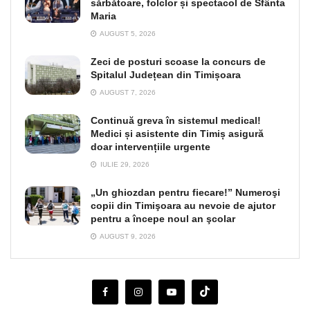
sărbătoare, folclor și spectacol de Sfânta
Maria
AUGUST 5, 2026
Zeci de posturi scoase la concurs de
Spitalul Județean din Timișoara
AUGUST 7, 2026
Continuă greva în sistemul medical!
Medici și asistente din Timiș asigură
doar intervențiile urgente
IULIE 29, 2026
„Un ghiozdan pentru fiecare!” Numeroşi
copii din Timişoara au nevoie de ajutor
pentru a începe noul an şcolar
AUGUST 9, 2026