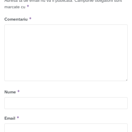
Adresa ta de email nu va fi publicată.
Câmpurile obligatorii sunt
*
marcate cu
*
Comentariu
*
Nume
*
Email