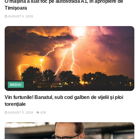
O maşină a luat foc pe autostrada A1, în apropiere de
Timişoara
AUGUST 6, 2026
MEDIU
Vin furtunile! Banatul, sub cod galben de vijelii şi ploi
torenţiale
AUGUST 5, 2026
428