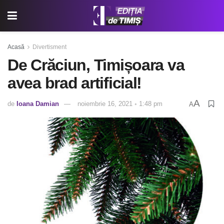
Acasă
Divertisment
De Crăciun, Timișoara va
avea brad artificial!
A
de
Ioana Damian
noiembrie 16, 2021 ◦ 1:48 pm
A