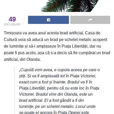
49
DISTRIBUIRI
Timișoara va avea anul acesta brad artificial. Casa de
Cultură voia să aducă un brad pe schelet metalic acoperit
de luminițe și să-l amplaseze în Piața Libertății, dar nu
poate fi pus acolo, așa că s-a decis să fie cumpărat un brad
artificial, din Olanda.
„Cupolă vom avea, e cupola aceea pe care o
știți. Și va fi amplasată tot în Piața Victoriei,
exact cum a fost și înainte. Bradul va fi în
Piața Libertății, pentru că nu este loc în Piața
Victoriei. Bradul vine din Olanda, este un
brad artificial. El a fost gândit a fi din
luminițe, pe un schelet metalic. Locul unde
se poate el ancora în Piața Operei este