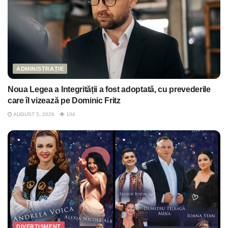
ADMINISTRAȚIE
Noua Legea a Integrității a fost adoptată, cu prevederile
care îl vizează pe Dominic Fritz
AUGUST 5, 2026
104
DIVERTISMENT