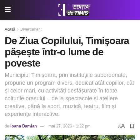
Acasă
Divertisment
De Ziua Copilului, Timișoara
pășește într-o lume de
poveste
Municipiul Timișoara, prin instituțiile subordonate,
propune un program divers, dedicat atât copiilor, cât
și celor mari, cu activități desfășurate în toate
colțurile orașului – de la spectacole și ateliere
creative, până la sport, muzică, teatru, film și
experiențe interactive.
A
de
Ioana Damian
mai 27, 2026 ◦ 1:22 pm
A