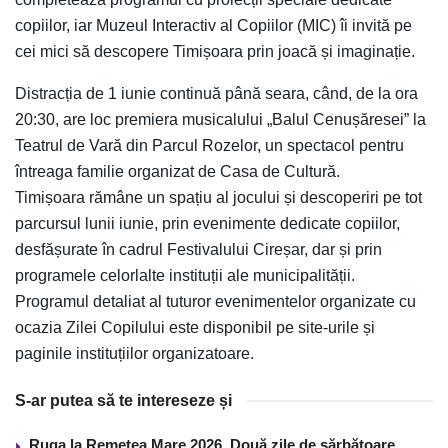
copiilor, iar Muzeul Interactiv al Copiilor (MIC) îi invită pe
cei mici să descopere Timișoara prin joacă și imaginație.
Distracția de 1 iunie continuă până seara, când, de la ora
20:30, are loc premiera musicalului „Balul Cenușăresei” la
Teatrul de Vară din Parcul Rozelor, un spectacol pentru
întreaga familie organizat de Casa de Cultură.
Timișoara rămâne un spațiu al jocului și descoperiri pe tot
parcursul lunii iunie, prin evenimente dedicate copiilor,
desfășurate în cadrul Festivalului Cireșar, dar și prin
programele celorlalte instituții ale municipalității.
Programul detaliat al tuturor evenimentelor organizate cu
ocazia Zilei Copilului este disponibil pe site-urile și
paginile instituțiilor organizatoare.
S-ar putea să te intereseze și
Ruga la Remetea Mare 2026. Două zile de sărbătoare,