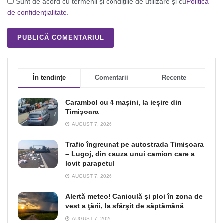
Sunt de acord cu termenii și condițiile de utilizare și cu
Politica
de confidențialitate
.
În tendințe
Comentarii
Recente
Carambol cu 4 mașini, la ieșire din
Timișoara
AUGUST 7, 2026
Trafic îngreunat pe autostrada Timişoara
– Lugoj, din cauza unui camion care a
lovit parapetul
AUGUST 7, 2026
Alertă meteo! Caniculă şi ploi în zona de
vest a ţării, la sfârşit de săptămână
AUGUST 7, 2026