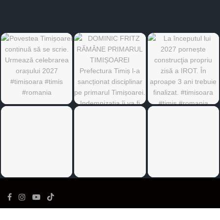
©
Ediția de Timiș
- Toate drepturile rezervate