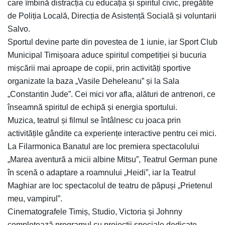
care îmbină distracția cu educația și spiritul civic, pregătite
de Poliția Locală, Direcția de Asistență Socială și voluntarii
Salvo.
Sportul devine parte din povestea de 1 iunie, iar Sport Club
Municipal Timișoara aduce spiritul competiției și bucuria
mișcării mai aproape de copii, prin activități sportive
organizate la baza „Vasile Deheleanu” și la Sala
„Constantin Jude”. Cei mici vor afla, alături de antrenori, ce
înseamnă spiritul de echipă și energia sportului.
Muzica, teatrul și filmul se întâlnesc cu joaca prin
activitățile gândite ca experiențe interactive pentru cei mici.
La Filarmonica Banatul are loc premiera spectacolului
„Marea aventură a micii albine Mitsu”, Teatrul German pune
în scenă o adaptare a roamnului „Heidi”, iar la Teatrul
Maghiar are loc spectacolul de teatru de păpuși „Prietenul
meu, vampirul”.
Cinematografele Timiș, Studio, Victoria și Johnny
completează programul cu proiecții speciale dedicate