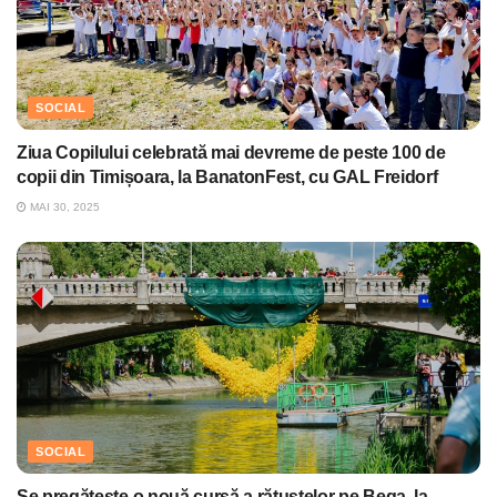
SOCIAL
Ziua Copilului celebrată mai devreme de peste 100 de
copii din Timișoara, la BanatonFest, cu GAL Freidorf
MAI 30, 2025
SOCIAL
Se pregătește o nouă cursă a rățuștelor pe Bega, la