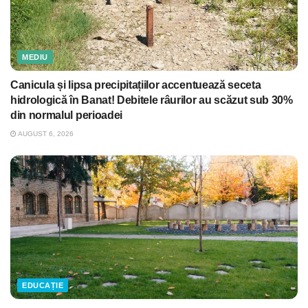
MEDIU
Canicula și lipsa precipitațiilor accentuează seceta
hidrologică în Banat! Debitele râurilor au scăzut sub 30%
din normalul perioadei
AUGUST 6, 2026
EDUCAȚIE