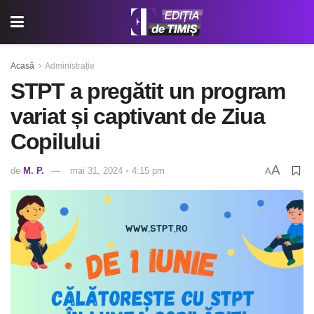
Acasă
Administrație
STPT a pregătit un program
variat și captivant de Ziua
Copilului
A
de
M. P.
mai 31, 2024 ◦ 4:15 pm
A