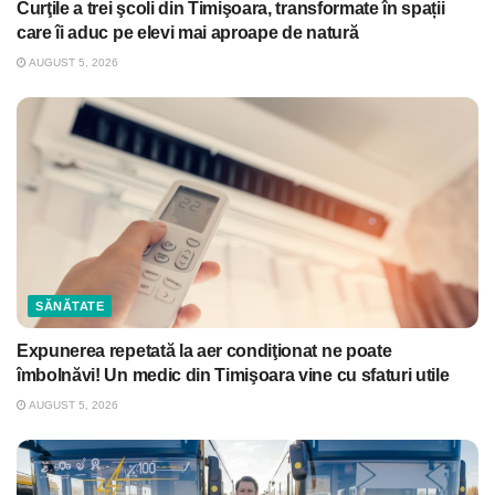
Curţile a trei şcoli din Timişoara, transformate în spații
care îi aduc pe elevi mai aproape de natură
AUGUST 5, 2026
SĂNĂTATE
Expunerea repetată la aer condiţionat ne poate
îmbolnăvi! Un medic din Timişoara vine cu sfaturi utile
AUGUST 5, 2026