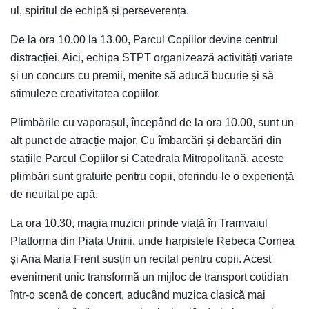
ul, spiritul de echipă și perseverența.
De la ora 10.00 la 13.00, Parcul Copiilor devine centrul
distracției. Aici, echipa STPT organizează activități variate
și un concurs cu premii, menite să aducă bucurie și să
stimuleze creativitatea copiilor.
Plimbările cu vaporașul, începând de la ora 10.00, sunt un
alt punct de atracție major. Cu îmbarcări și debarcări din
stațiile Parcul Copiilor și Catedrala Mitropolitană, aceste
plimbări sunt gratuite pentru copii, oferindu-le o experiență
de neuitat pe apă.
La ora 10.30, magia muzicii prinde viață în Tramvaiul
Platforma din Piața Unirii, unde harpistele Rebeca Cornea
și Ana Maria Frent susțin un recital pentru copii. Acest
eveniment unic transformă un mijloc de transport cotidian
într-o scenă de concert, aducând muzica clasică mai