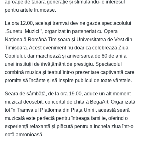
aproape de tânăra generație și stimulându-le interesul
pentru artele frumoase.
La ora 12.00, același tramvai devine gazda spectacolului
„Sunetul Muzicii”, organizat în parteneriat cu Opera
Națională Română Timișoara și Universitatea de Vest din
Timișoara. Acest eveniment nu doar că celebrează Ziua
Copilului, dar marchează și aniversarea de 80 de ani a
unei instituții de învățământ de prestigiu. Spectacolul
combină muzica și teatrul într-o prezentare captivantă care
promite să încânte și să inspire publicul de toate vârstele.
Seara de sâmbătă, de la ora 19.00, aduce un alt moment
muzical deosebit: concertul de chitară BegaArt. Organizată
tot în Tramvaiul Platforma din Piața Unirii, această seară
muzicală este perfectă pentru întreaga familie, oferind o
experiență relaxantă și plăcută pentru a încheia ziua într-o
notă armonioasă.