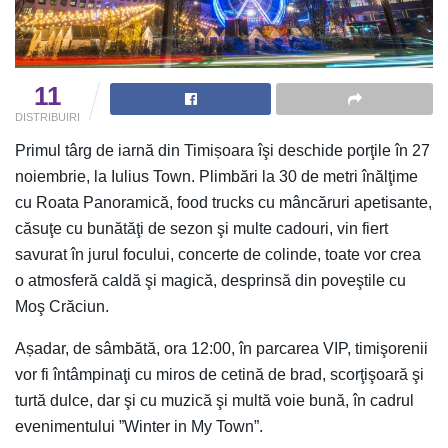
11
DISTRIBUIRI
Primul târg de iarnă din Timișoara îşi deschide porţile în 27
noiembrie, la Iulius Town. Plimbări la 30 de metri înălţime
cu Roata Panoramică, food trucks cu mâncăruri apetisante,
căsuţe cu bunătăţi de sezon şi multe cadouri, vin fiert
savurat în jurul focului, concerte de colinde, toate vor crea
o atmosferă caldă şi magică, desprinsă din poveştile cu
Moş Crăciun.
Așadar, de sâmbătă, ora 12:00, în parcarea VIP, timişorenii
vor fi întâmpinaţi cu miros de cetină de brad, scorţişoară şi
turtă dulce, dar şi cu muzică şi multă voie bună, în cadrul
evenimentului ”Winter in My Town”.