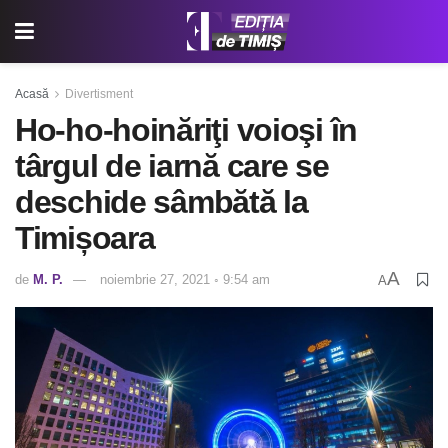
Acasă
Divertisment
Ho-ho-hoinăriţi voioşi în
târgul de iarnă care se
deschide sâmbătă la
Timișoara
A
de
M. P.
noiembrie 27, 2021 ◦ 9:54 am
A