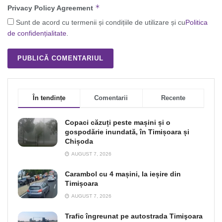
*
Privacy Policy Agreement
Sunt de acord cu termenii și condițiile de utilizare și cu
Politica
de confidențialitate
.
În tendințe
Comentarii
Recente
Copaci căzuți peste mașini și o
gospodărie inundată, în Timișoara și
Chișoda
AUGUST 7, 2026
Carambol cu 4 mașini, la ieșire din
Timișoara
AUGUST 7, 2026
Trafic îngreunat pe autostrada Timişoara