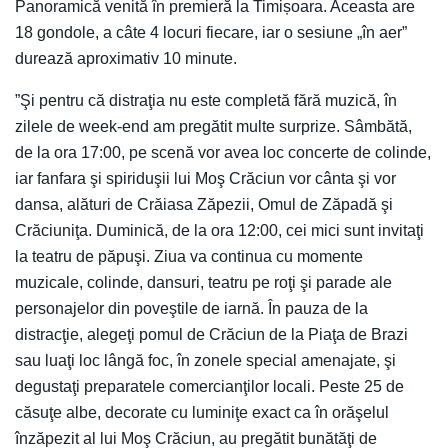
Panoramică venită în premieră la Timișoara. Aceasta are
18 gondole, a câte 4 locuri fiecare, iar o sesiune „în aer”
durează aproximativ 10 minute.
”Şi pentru că distraţia nu este completă fără muzică, în
zilele de week-end am pregătit multe surprize. Sâmbătă,
de la ora 17:00, pe scenă vor avea loc concerte de colinde,
iar fanfara şi spiriduşii lui Moş Crăciun vor cânta şi vor
dansa, alături de Crăiasa Zăpezii, Omul de Zăpadă şi
Crăciuniţa. Duminică, de la ora 12:00, cei mici sunt invitaţi
la teatru de păpuşi. Ziua va continua cu momente
muzicale, colinde, dansuri, teatru pe roţi şi parade ale
personajelor din poveştile de iarnă. În pauza de la
distracţie, alegeţi pomul de Crăciun de la Piaţa de Brazi
sau luaţi loc lângă foc, în zonele special amenajate, şi
degustaţi preparatele comercianţilor locali. Peste 25 de
căsuţe albe, decorate cu luminiţe exact ca în orăşelul
înzăpezit al lui Moş Crăciun, au pregătit bunătăţi de