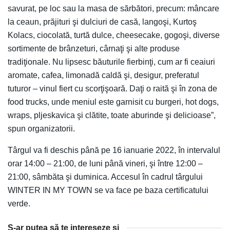
savurat, pe loc sau la masa de sărbători, precum: mâncare
la ceaun, prăjituri şi dulciuri de casă, langoşi, Kurtoş
Kolacs, ciocolată, turtă dulce, cheesecake, gogoşi, diverse
sortimente de brânzeturi, cârnaţi şi alte produse
tradiţionale. Nu lipsesc băuturile fierbinţi, cum ar fi ceaiuri
aromate, cafea, limonadă caldă şi, desigur, preferatul
tuturor – vinul fiert cu scorţişoară. Daţi o raită şi în zona de
food trucks, unde meniul este garnisit cu burgeri, hot dogs,
wraps, pljeskavica şi clătite, toate aburinde şi delicioase”,
spun organizatorii.
Târgul va fi deschis până pe 16 ianuarie 2022, în intervalul
orar 14:00 – 21:00, de luni până vineri, şi între 12:00 –
21:00, sâmbăta şi duminica. Accesul în cadrul târgului
WINTER IN MY TOWN se va face pe baza certificatului
verde.
S-ar putea să te intereseze și