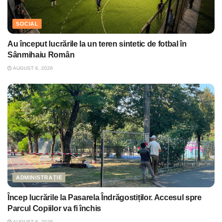
SOCIAL
Au început lucrările la un teren sintetic de fotbal în
Sânmihaiu Român
AUGUST 6, 2026
ADMINISTRAȚIE
Încep lucrările la Pasarela Îndrăgostiților. Accesul spre
Parcul Copiilor va fi închis
AUGUST 6, 2026