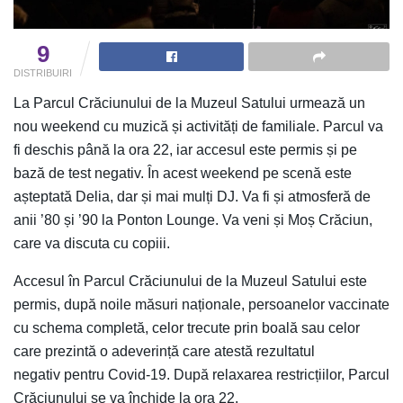
9
DISTRIBUIRI
La Parcul Crăciunului de la Muzeul Satului urmează un
nou weekend cu muzică și activități de familiale. Parcul va
fi deschis până la ora 22, iar accesul este permis și pe
bază de test negativ. În acest weekend pe scenă este
așteptată Delia, dar și mai mulți DJ. Va fi și atmosferă de
anii ’80 și ’90 la Ponton Lounge. Va veni și Moș Crăciun,
care va discuta cu copiii.
Accesul în Parcul Crăciunului de la Muzeul Satului este
permis, după noile măsuri naționale, persoanelor vaccinate
cu schema completă, celor trecute prin boală sau celor
care prezintă o adeverință care atestă rezultatul
negativ pentru Covid-19. După relaxarea restricțiilor, Parcul
Crăciunului se va închide la ora 22.