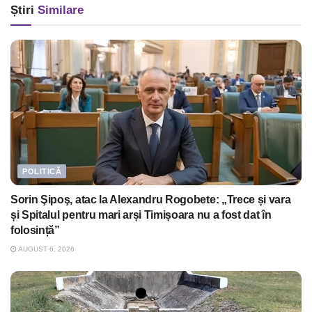
Știri
Similare
POLITICĂ
Sorin Şipoş, atac la Alexandru Rogobete: „Trece și vara
și Spitalul pentru mari arși Timișoara nu a fost dat în
folosință”
AUGUST 6, 2026