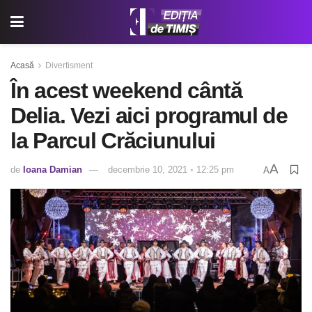
Acasă
Divertisment
În acest weekend cântă
Delia. Vezi aici programul de
la Parcul Crăciunului
A
de
Ioana Damian
decembrie 10, 2021 ◦ 12:25 pm
A