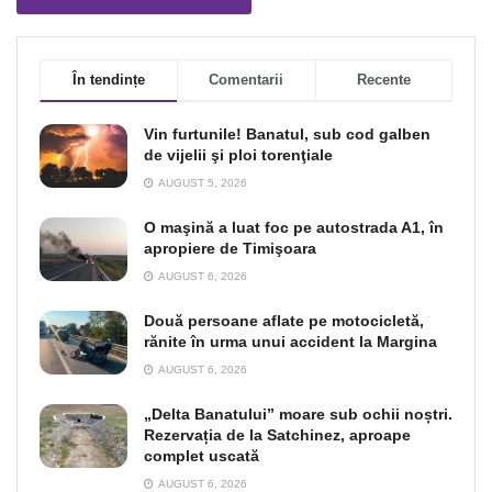
În tendințe
Comentarii
Recente
Vin furtunile! Banatul, sub cod galben
de vijelii şi ploi torenţiale
AUGUST 5, 2026
O maşină a luat foc pe autostrada A1, în
apropiere de Timişoara
AUGUST 6, 2026
Două persoane aflate pe motocicletă,
rănite în urma unui accident la Margina
AUGUST 6, 2026
„Delta Banatului” moare sub ochii noștri.
Rezervația de la Satchinez, aproape
complet uscată
AUGUST 6, 2026