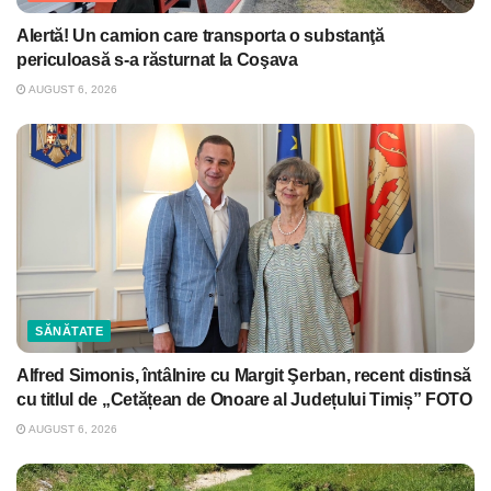
Alertă! Un camion care transporta o substanţă
periculoasă s-a răsturnat la Coşava
AUGUST 6, 2026
SĂNĂTATE
Alfred Simonis, întâlnire cu Margit Şerban, recent distinsă
cu titlul de „Cetățean de Onoare al Județului Timiș” FOTO
AUGUST 6, 2026