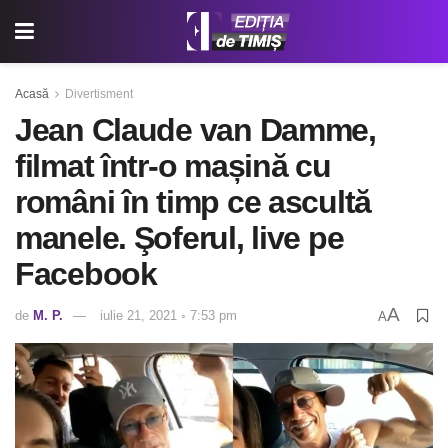
Acasă
Divertisment
Jean Claude van Damme,
filmat într-o mașină cu
români în timp ce ascultă
manele. Şoferul, live pe
Facebook
A
de
M. P.
iulie 21, 2021 ◦ 7:53 pm
A