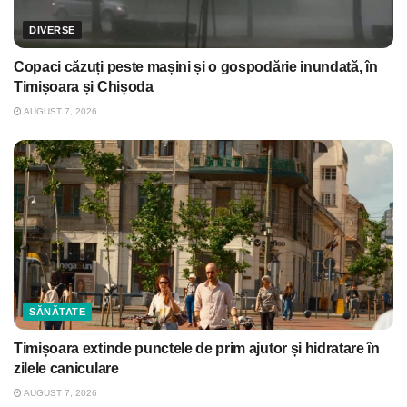
DIVERSE
Copaci căzuți peste mașini și o gospodărie inundată, în
Timișoara și Chișoda
AUGUST 7, 2026
SĂNĂTATE
Timișoara extinde punctele de prim ajutor și hidratare în
zilele caniculare
AUGUST 7, 2026